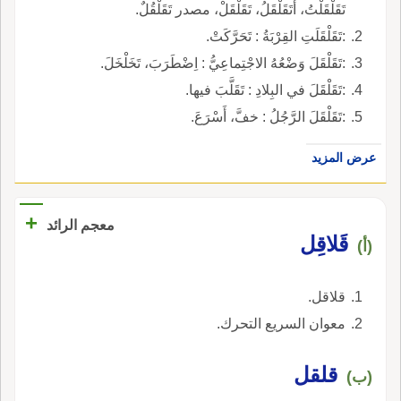
تَقَلْقَلْتُ، أَتَقَلْقَلُ، تَقَلْقَلْ، مصدر تَقَلْقُلٌ.
:تَقَلْقَلَتِ القِرْبَةُ : تَحَرَّكَتْ.
:تَقَلْقَلَ وَضْعُهُ الاجْتِماعِيُّ : اِضْطَرَبَ، تَخَلْخَلَ.
:تَقَلْقَلَ في البِلادِ : تَقَلَّبَ فيها.
:تَقَلْقَلَ الرَّجُلُ : خفَّ، أَسْرَعَ.
عرض المزيد
+
معجم الرائد
قَلاقِل
(أ)
قلاقل.
معوان السريع التحرك.
قلقل
(ب)