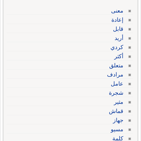
معنى
إعادة
قابل
أريد
كردي
أكثر
متعلق
مرادف
عامل
شجرة
مثير
قماش
جهاز
مسيو
كلمة