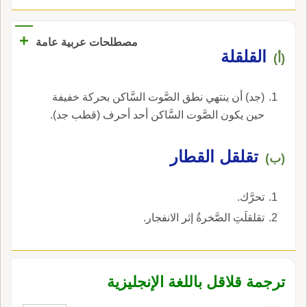
+
مصطلحات عربية عامة
القلقلة
(أ)
(جد) أن ينتهي نطق الصَّوت السَّاكن بحركة خفيفة
حين يكون الصَّوت السَّاكن أحد أحرف (قطب جد).
تقلقل القطار
(ب)
تحرَّك.
تقلقلَتِ الصَّخرةُ إثر الانفجار.
ترجمة قلاقل باللغة الإنجليزية