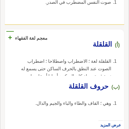
صوت النفس المضطرب في الصدر.
+
معجم لغة الفقهاء
‏القلقلة‏
(أ)
‏القلقلة لغة ؛ الاضطراب واصطلاحا ؛ اضطراب
الصوت عند النطق بالحرف الساكن حتى يسمع له
نبرة قوية سواء كان السكون أصليا أو عارضا. ‏.
‏حروف القلقلة‏
(ب)
‏وهي ؛ القاف والطاء والباء والجيم والدال‏.
عرض المزيد