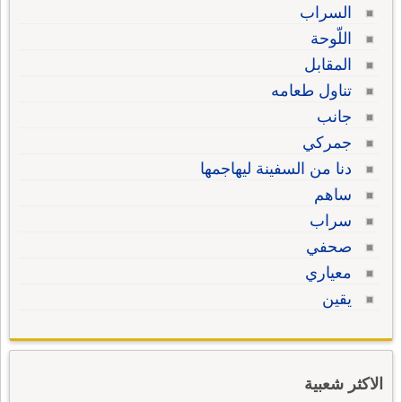
السراب
اللّوحة
المقابل
تناول طعامه
جانب
جمركي
دنا من السفينة ليهاجمها
ساهم
سراب
صحفي
معياري
يقين
الاكثر شعبية