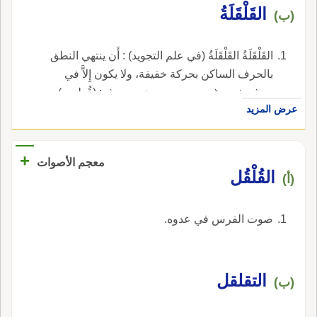
القَلْقَلَةُ
(ب)
القَلْقَلَةُ القَلْقَلَةُ (في علم التجويد) : أَن ينتهي النطق
بالحرف الساكن بحركة خفيفة، ولا يكون إِلاَّ في
حرفٍ شديدٍ غيرِ مهموس، وهي حروف: (قُطبجد).
عرض المزيد
+
معجم الأصوات
القُلْقُل
(أ)
صوت الفرس في عدوه.
التقلقل
(ب)