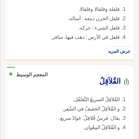
قلقلة وقلقالا وقلقالا.
قلقل الحزن دمعه : أساله.
قلقل الشيء : حركه.
قلقل في الأرض : ذهب فيها، سافر.
عرض المزيد
+
المعجم الوسيط
القُلاَقِلُ
(أ)
القُلاَقِلُ السريعُ التَّقلقُل.
و القُلاَقِلُ الخفيفُ في السَّفر.
يقال: فرسٌ قُلاقِلٌ: جَوادٌ سريع.
و القُلاَقِلُ المِعْوان.