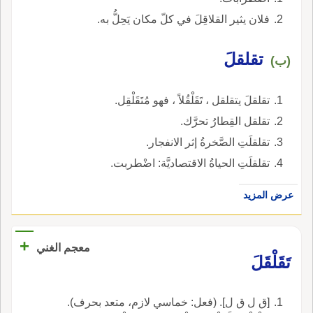
فلان يثير القلاقِلَ في كلّ مكان يَحِلُّ به.
تقلقلَ
(ب)
تقلقلَ يتقلقل ، تَقَلْقُلاً ، فهو مُتَقَلْقِل.
تقلقل القِطارُ تحرَّك.
تقلقلَتِ الصَّخرةُ إثر الانفجار.
تقلقلَتِ الحياةُ الاقتصاديَّة: اضْطربت.
عرض المزيد
+
معجم الغني
تَقَلْقَلَ
[ق ل ق ل]. (فعل: خماسي لازم، متعد بحرف).