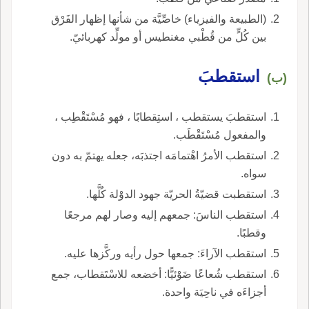
(الطبيعة والفيزياء) خاصِّيَّة من شأنها إظهار الفَرْق
بين كُلٍّ من قُطْبي مغنطيس أو مولِّد كهربائيّ.
استقطبَ
(ب)
استقطبَ يستقطب ، استِقطابًا ، فهو مُسْتَقْطِب ،
والمفعول مُسْتَقْطَب.
استقطب الأمرُ اهْتمامَه اجتذبَه، جعله يهتمّ به دون
سواه.
استقطبت قضيّةُ الحريّة جهود الدوْلة كُلَّها.
استقطب الناسَ: جمعهم إليه وصار لهم مرجعًا
وقطبًا.
استقطب الآراءَ: جمعها حول رأيه وركَّزها عليه.
استقطب شُعاعًا ضَوْئيًّا: أخضعه للاسْتَقطاب، جمع
أجزاءَه في ناحِيَة واحدة.