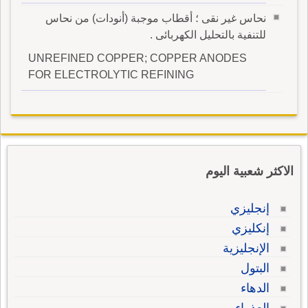
نحاس غير نقى ؛ أقطاب موجبة (أنودات) من نحاس
للتنفية بالتحليل الكهربائى .
UNREFINED COPPER; COPPER ANODES
FOR ELECTROLYTIC REFINING
الاكثر شعبية اليوم
إنجليزي
إنكليزي
الإنجليزية
البتول
الدهاء