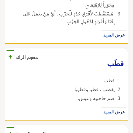
مِحْوَراً لِلاِهْتِمَامِ.
:مُسْتَقْطِبٌ لِأَفْرَادٍ جُدُدٍ لِلْحِزْبِ : أَيْ مَنْ يَعْمَلُ عَلَى
إِقْنَاعِ أَفْرَادٍ لِدُخُولِ الْحِزْبِ.
عرض المزيد
+
معجم الرائد
قطَب
قطب.
يقطب ، قطبا وقطوبا.
ضم حاجبيه وعبس.
عرض المزيد