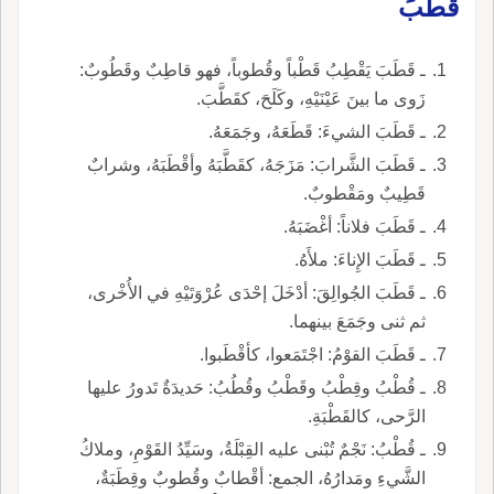
قَطَبَ
ـ قَطَبَ يَقْطِبُ قَطْباً وقُطوباً، فهو قاطِبٌ وقَطُوبٌ:
زَوى ما بينَ عَيْنَيْهِ، وكَلَحَ، كقَطَّبَ.
ـ قَطَبَ الشيءَ: قَطَعَهُ، وجَمَعَهُ.
ـ قَطَبَ الشَّرابَ: مَزَجَهُ، كقَطَّبَهُ وأقْطَبَهُ، وشرابٌ
قَطِيبٌ ومَقْطوبٌ.
ـ قَطَبَ فلاناً: أغْضَبَهُ.
ـ قَطَبَ الإِناءَ: ملأَهُ.
ـ قَطَبَ الجُوالِقَ: أدْخَلَ إحْدَى عُرْوَتَيْهِ في الأُخْرى،
ثم ثنى وجَمَعَ بينهما.
ـ قَطَبَ القوْمُ: اجْتَمَعوا، كأقْطَبوا.
ـ قُطْبُ وقِطْبُ وقَطْبُ وقُطُبُ: حَديدَةٌ تَدورُ عليها
الرَّحى، كالقَطْبَةِ.
ـ قُطْبُ: نَجْمٌ تُبْنى عليه القِبْلَةُ، وسَيِّدُ القَوْمِ، وملاكُ
الشَّيءِ ومَدارُهُ، الجمع: أقْطابٌ وقُطوبٌ وقِطَبَةٌ،