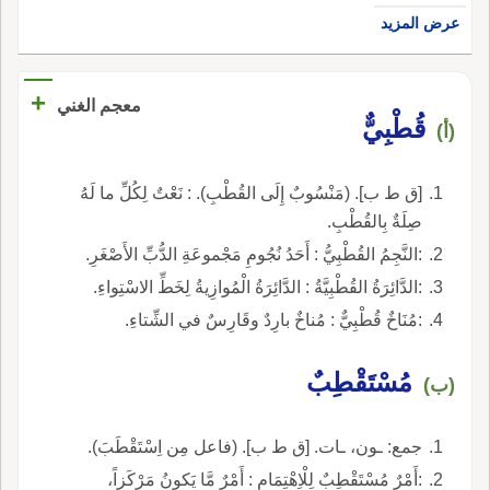
عرض المزيد
+
معجم الغني
قُطْبِيٌّ
(أ)
[ق ط ب]. (مَنْسُوبٌ إِلَى القُطْبِ). : نَعْتٌ لِكُلِّ ما لَهُ
صِلَةٌ بِالقُطْبِ.
:النَّجِمُ القُطْبِيُّ : أَحَدُ نُجُومِ مَجْموعَةِ الدُّبِّ الأَصْغَرِ.
:الدَّائِرَةُ القُطْبِيَّةُ : الدَّائِرَةُ الْمُوازِيةُ لِخَطِّ الاسْتِواءِ.
:مُنَاخٌ قُطْبِيٌّ : مُناخٌ بارِدٌ وقَارِسٌ في الشِّتاءِ.
مُسْتَقْطِبٌ
(ب)
جمع: ـون، ـات. [ق ط ب]. (فاعل مِن اِسْتَقْطَبَ).
:أَمْرٌ مُسْتَقْطِبٌ لِلْاِهْتِمَامِ : أَمْرٌ مَّا يَكونُ مَرْكَزاً،