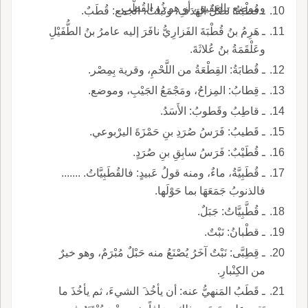
وموضع بالعَقيقِ، أو هو ذُو القُطْبِ.
ـ قُطْبَةُ: نَصْلُ الهَدَفِ، ونَباتٌ، الجمع: قُطَبٌ.
ـ هَرِمُ بنُ قُطْبَةَ الفَزارِيُّ نافَرَ إليه عامرُ بنُ الطُّفَيْلِ
وعَلْقَمَةُ بنُ عُلاثَةَ.
ـ قُطابَةُ: القِطْعَةُ من اللَّحْمِ، وقرية بِمِصْر.
ـ قِطابُ: المِزاحُ، ومَجْمَعُ الجَيْبِ، وموضع.
ـ قاطِبُ وقَطوبُ: الأَسَدُ.
ـ قَطيبُ: فَرَسُ صُرَدِ بنِ حَمْزَةَ اليرْبوعي.
ـ قُطَيْبٌ: فَرَسُ سابِقِ بنِ صُرَدٍ.
ـ قُطَبِيَّةُ، ماءٌ، ومنه قولُ عَبيدٍ: فالقُطَبِيَّاتُ. .......
فالذنوبُ جَمَعَهَا بما حَوْلَها.
ـ قُطَّبِيَّاتُ: جَبَلٌ.
ـ قطْبانُ: نَبْتٌ.
ـ قِطِبَّى: نَبْتٌ آخَرُ يُصْنَعُ منه حَبْلٌ مُبْرَمٌ، وهو خيرٌ
من الكِنْبارِ.
ـ قَطَبُ المَنهيُّ عنه: أن يأخُذ َ الشيءَ، ثم يأخُذَ ما