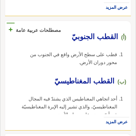
يُعْتَبر فيه بالأَول؛ عن كراع والقَطِـيبُ: فرس
عرض المزيد
معروف لبعض العرب <ص:683 والقُطَيبُ: فرسُ
سابقِ بن صُرَدَ وقُطْبَة وقُطَيْبة: اسمان والقُطَيْبِـيَّةُ:
ماءٌ بعينه؛ فأَما قول عَبيدٍ في الشعر الذي كَسَّر
+
مصطلحات عربية عامة
بعضَه أَقْفَرَ، من أَهْلِه، مَلْحُوبُ، * فالقُطَبِـيَّاتُ،
القطب الجنوبيّ
(أ)
فالذَّنُوب إِنما أَراد القُطَبِـيَّة هذا الماءَ، فجمعه بما
حَوْلَه وهَرمُ بنُ قُطْبَةَ الفَزاريّ: الذي نافَرَ إِليه عامِرُ
قطب على سطح الأرض واقع في الجنوب من
ابنُ الطُّفي وعَلْقَمةُ بنُ عُلاثَةَ.
محور دوران الأرض.
القطب المغناطيسيّ
(ب)
أحد اتجاهي المغناطيس الذي يشتدّ فيه المجال
المغناطيسيّ، والذي تشير إليه الإبرة المغناطيسيّة
في أيّ موضع على سطح الأرض.
عرض المزيد