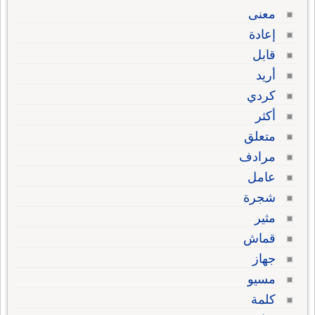
معنى
إعادة
قابل
أريد
كردي
أكثر
متعلق
مرادف
عامل
شجرة
مثير
قماش
جهاز
مسيو
كلمة