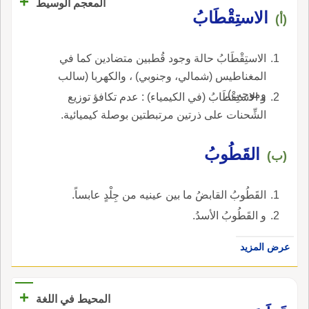
+
المعجم الوسيط
الاستِقْطَابُ
(أ)
الاستِقْطَابُ حالة وجود قُطبين متضادين كما في
المغناطيس (شمالي، وجنوبي) ، والكهربا (سالب
وموجب).
و الاستِقْطَابُ (في الكيمياء) : عدم تكافؤ توزيع
الشِّحنات على ذرتين مرتبطتين بوصلة كيميائية.
القَطُوبُ
(ب)
القَطُوبُ القابضُ ما بين عينيه من جِلْدٍ عابساً.
و القَطُوبُ الأسدُ.
عرض المزيد
+
المحيط في اللغة