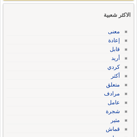
الاكثر شعبية
معنى
إعادة
قابل
أريد
كردي
أكثر
متعلق
مرادف
عامل
شجرة
مثير
قماش