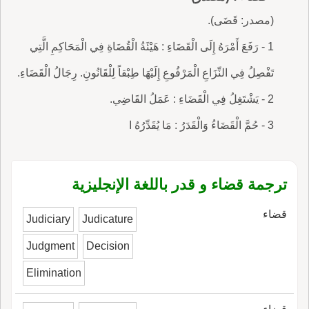
(مصدر: قَضَى).
1 - رَفَعَ أَمْرَهُ إِلَى الْقَضَاءِ : هَيْئَةُ الْقُضَاةِ فِي الْمَحَاكِمِ الَّتِي
تَفْصِلُ فِي النِّزَاعِ الْمَرْفُوعِ إِلَيْهَا طِبْقاً لِلْقَانُونِ. رِجَالُ الْقَضَاءِ.
2 - يَشْتَغِلُ فِي الْقَضَاءِ : عَمَلُ القَاضِي.
3 - حُمَّ الْقَضَاءُ وَالْقَدَرُ : مَا يُقَدِّرُهُ ا
ترجمة قضاء و قدر باللغة الإنجليزية
قضاء
Judiciary
Judicature
Judgment
Decision
Elimination