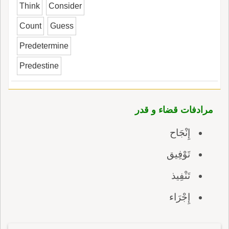
Think
Consider
Count
Guess
Predetermine
Predestine
مرادفات قضاء و قدر
إِنْجَاح
تَوْفِيق
تَنْفِيذ
إِجْرَاء