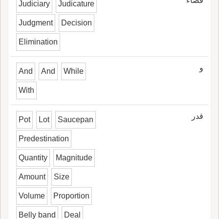
قضاء
Judiciary
Judicature
Judgment
Decision
Elimination
و
And
And
While
With
قدر
Pot
Lot
Saucepan
Predestination
Quantity
Magnitude
Amount
Size
Volume
Proportion
Belly band
Deal