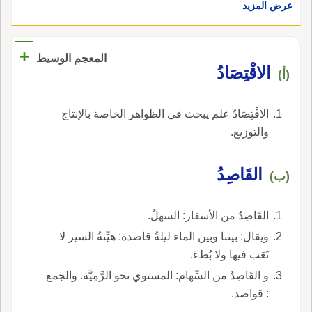
عرض المزيد
+
المعجم الوسيط
الاقْتِصَادُ
(أ)
الاقْتِصَادُ علم يبحث في الظواهر الخاصة بالإنتاج
والتوزيع.
القَاصِدُ
(ب)
القَاصِدُ من الأسفار: السهلُ.
ويقال: بيننا وبين الماء ليلةٌ قاصدة: هيِّنةُ السير لا
تَعَب فيها ولا بُطءَ.
و القَاصِدُ من السِّهام: المستوي نحو الرَّمِيَّة. والجمع
: قواصد.