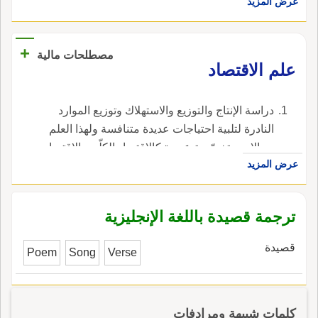
عرض المزيد
+
مصطلحات مالية
علم الاقتصاد
دراسة الإنتاج والتوزيع والاستهلاك وتوزيع الموارد
النادرة لتلبية احتياجات عديدة متنافسة ولهذا العلم
مجالات متخصّصة عديدة كالاقتصاد الكلّي والاقتصاد
عرض المزيد
الجزئي واقتصاديات العمل والاقتصاد الدولي والمال
والمصارف والاقتصاد القياسي والمالية العامّة. ،
في الإنجليزية، هي economics.
ترجمة قصيدة باللغة الإنجليزية
قصيدة
Poem
Song
Verse
كلمات شبيهة ومرادفات