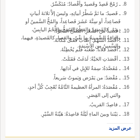
ـ رُمْحٌ قَصِدٌ وقَصيدٌ وأقْصادٌ: مُتَكَسِّرٌ.
ـ قَصيدُ: ما تَمَّ شَطْرُ أبياتِهِ، وليسَ إلاَّ ثلاثةَ أبياتٍ
فَصاعِداً، أو سِتَّةَ عَشَرَ فَصاعِداً، والمُخُّ السَّمينُ أو
دونَهُ، كالقَصودِ والعَظْمُ المُمِخُّ واللَّحْمُ اليابِسُ،
ـ قَصيدُ من الشِّعْرِ: المُنَقَّحُ المُجَوَّدُ.
والناقةُ السَّمينةُ بها نِقْيٌ، والعَصا، كالقَصيدَةِ، فيهما،
ـ أقْصَدَ السَّهْمُ: أصابَ فَقَتَلَ مَكانَهُ.
والسَّمينُ من الأَسْنِمَةِ.
ـ أقْصَدَ فلاناً: طَعَنَه فلم يُخْطِئْهُ.
ـ أقْصَدَتِ الحَيَّةُ: لَدَغَتْ فَقَتَلَتْ.
ـ مُقَصَّدَةُ: سِمَةٌ للإِبِلِ في آذانِها.
ـ مُقْصَدُ: من يَمْرَض وَيَموتُ سَريعاً.
ـ مُقْصَدَةُ: المرأةُ العظيمةُ التَّامَّةُ تُعْجِبُ كُلَّ أحدٍ،
والتي إلى القِصَرِ.
ـ قاصِدُ: القريبُ‏.
ـ بَيْنَنا وبينَ الماءِ لَيْلَةٌ قاصِدَةُ: هَيِّنَةُ السَّيْرِ.
عرض المزيد