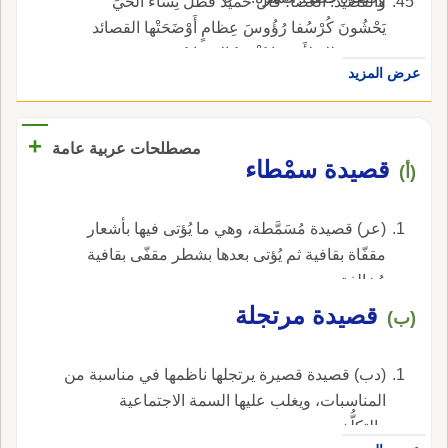
والقصيدُ: العصا؛ قال حميد فَظَلَّ نِساء الحَيِّ
يَحْشُونَ كُرْسُفا رُؤُوسَ عِظامٍ أَوْضَحَتْها القصائد
سمي بذلك لأَنه بها يُقْصَدُ الإِنسانُ وهي تَهدِيهِ وتَو
عرض المزيد
مُّه، كقو الأَعشى إِذا كانَ هادِي الفَتى في البِل دِ
صَدْرَ القناةِ، أَطاعَ الأَمِير والقَصَدُ: العَوْسَجُ، يَمانِيةٌ.
+
مصطلحات عربية عامة
قصيدة سمْطاء
(أ)
(عر) قصيدة مُسَمَّطة، وهي ما يُؤتى فيها بأشعار
مقفّاة بقافية ثم يُؤتى بعدها بشطر مقفّى بقافية
مُخالفة.
قصيدة مرتجلة
(ب)
(دب) قصيدة قصيرة يرتجلها ناظمها في مناسبة من
المناسبات، ويغلب عليها السمة الاجتماعية
والتكلُّف.