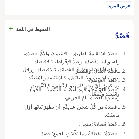
عرض المزيد
+
المحيط في اللغة
قَصْدُ
ـ قَصْدُ: اسْتِقامَةُ الطريقِ، والاعْتِمادُ، والأَمُّ، قَصَدَه،
وله، وإليه، يَقْصِدُه، وضِدُّ الإِفْراطِ، كالاقْتِصادِ،
ومُواصَلَةُ الشاعِرِ عَمَلَ القَصائِدِ، كالاقْتِصاد، ورجُلٌ
ـ قَصْدُ: العَدْلُ، والتَّقْتيرُ.
ليس بالجَسيمِ ولا بالضَّئيلِ، كالمُقْتَصِدِ والمُقَصَّدِ،
ـ قَصَدُ: العَوْسَجُ.
وبالكسرُ بأيِّ وجهٍ كانَ، أو بالنِّصْفِ، كالتَّقْصيدِ،
ـ قَصَدُ العَوْسَجِ ونَحْوِهِ: أغْصانُه النَّاعِمَةُ، والجُوعُ،
وانْقَصَدَ وتَقَصَّدَ.
ومَشْرَةُ العِضاهِ أيامَ الخَريفِ.
ـ قَصَدَةُ من كُلِّ شجرةٍ شائِكَةٍ: أن يَظْهَرَ نَباتُها أوَّلَ
ماتَنْبُتُ.
ـ قَصُدُ قَصادَةً: سَمِنَ.
ـ قِصْدَةُ: القِطْعَةُ مما يُكْسَرُ، الجمع: قِصَدٌ.