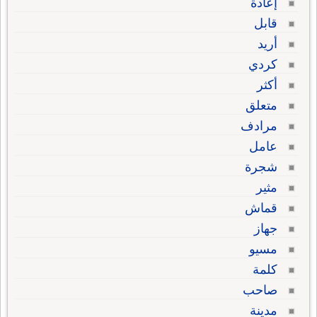
إعادة
قابل
أريد
كردي
أكثر
متعلق
مرادف
عامل
شجرة
مثير
قماش
جهاز
مسيو
كلمة
صاحب
مدينة