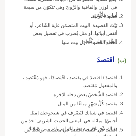
في الوزن والقافية والرَّويّ وهي تتكوّن من سبعة
أبيات فأكْثر.
قصيدة غزليّة.
بَيْتُ القصيدة: البيت المتضمّن غاية الشّاعر، أو
أنفس أبياتها، أو مثل يُضرب في تفضيل بعض
الشَّيء على كُلّه.
مطلع القصيدة: أوّل بيت منها.
اقتصدَ
(ب)
اقتصدَ / اقتصدَ في يقتصد ، اقْتِصادًا ، فهو مُقْتَصِد ،
والمفعول مُقتصَد.
اقتصد الشَّخصُ بعضَ دخله ادّخَره.
يقتصد كُلَّ شهْرٍ مبلغًا من المال.
اقتصد في شبابك لتَصْرِف في شيخوختك [مثل
أجنبيّ]: يماثله في المعنى الحديث الشريف: خذ من
دنياك لآخرتك، ومن شبابك لهرمك، ومن صحّتك
اقتصد في النَّفقة/ اقتصد في معيشته: توسَّط بين