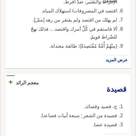
لسقمك.
الإفراط والتقتير، ضدّ أفرط.
اقتصد في المصروفات/ استهلاك المياه.
لم يهلك من اقتصد ولم يفتقر من زهد [مثل].
ألا فاستقم في كُلِّ أمرك واقتصد. .. فذلك نهجٌ
للصِّراط قويمُ.
{مِنْهُمْ أُمَّةٌ مُقْتَصِدَةٌ}: طائفة معتدلة.
عرض المزيد
+
معجم الرائد
قصيدة
ج، قصيد وقصائد.
قصيدة من الشعر : سبعة أبيات فصاعدا.
قصيدة عصا.