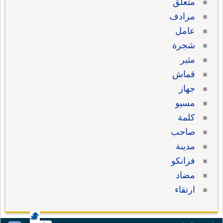
متعلق
مرادف
عامل
شجرة
مثير
قماش
جهاز
مسيو
كلمة
صاحب
مدينة
فرانكو
مضاد
ارتقاء