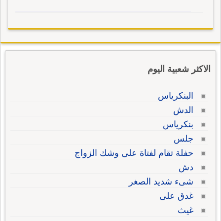
الاكثر شعبية اليوم
البنكرياس
الدش
بنكرياس
جلس
حفلة تقام لفتاة على وشك الزواج
دش
شىء شديد الصغر
غدق على
غيث