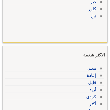
غير
كلور
نزل
الاكثر شعبية
معنى
إعادة
قابل
أريد
كردي
أكثر