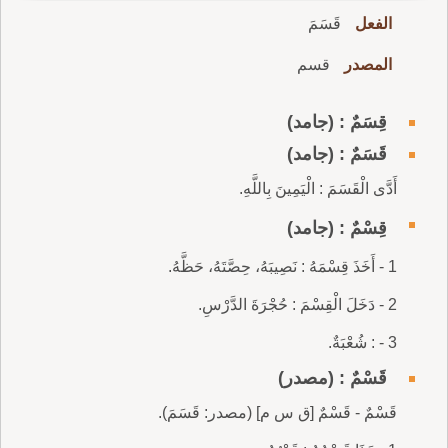
الفعل
قَسَمَ
المصدر
قسم
قِسَمٌ : (جامد)
قَسَمٌ : (جامد)
أَدَّى الْقَسَمَ : الْيَمِينَ بِاللَّهِ.
قِسْمٌ : (جامد)
1 - أَخَذَ قِسْمَهُ : نَصِيبَهُ، حِصَّتَهُ، حَظَّهُ.
2 - دَخَلَ الْقِسْمَ : حُجْرَةَ الدَّرْسِ.
3 - : شُعْبَةٌ.
قَسْمٌ : (مصدر)
قَسْمٌ - قَسْمٌ [ق س م] (مصدر: قَسَمَ).