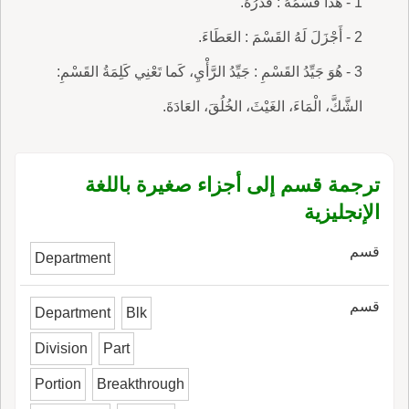
1 - هَذَا قَسْمُهُ : قَدْرُهُ.
2 - أَجْزَلَ لَهُ القَسْمَ : العَطَاءَ.
3 - هُوَ جَيِّدُ القَسْمِ : جَيِّدُ الرَّأْيِ، كَما تَعْنِي كَلِمَةُ القَسْمِ:
الشَّكَّ، الْمَاءَ، الغَيْثَ، الخُلُقَ، العَادَةَ.
ترجمة قسم إلى أجزاء صغيرة باللغة
الإنجليزية
قسم
Department
قسم
Department
Blk
Division
Part
Portion
Breakthrough