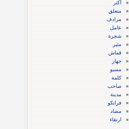
أكثر
متعلق
مرادف
عامل
شجرة
مثير
قماش
جهاز
مسيو
كلمة
صاحب
مدينة
فرانكو
مضاد
ارتقاء