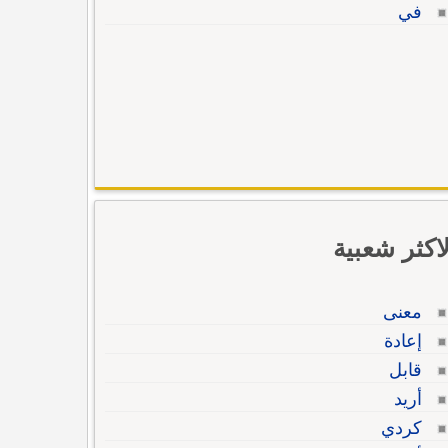
في
لاكثر شعبية
معنى
إعادة
قابل
أريد
كردي