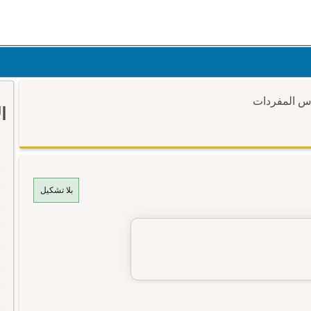
وس المفردات
ا
بلا تشكيل