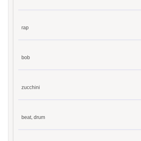
rap
bob
zucchini
beat, drum