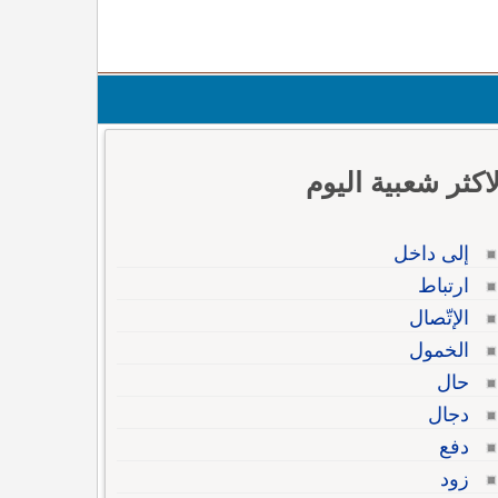
لاكثر شعبية اليوم
إلى داخل
ارتباط
الإتّصال
الخمول
حال
دجال
دفع
زود