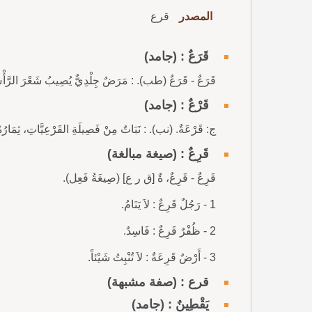
المصدر
قرع
قَرَعٌ : (جامد)
قَرَعٌ - قَرَعٌ (طب). : مَرَضٌ جِلْدِيٌّ يُصِيبُ شَعْرَ الرَّأْ
قَرْعٌ : (جامد)
ج: قَرْعَةٌ. (نب). : نَبَاتٌ مِنْ فَصِيلَةِ القَرْعِيَّاتِ، ثِمَارُهُ ك
قَرِعٌ : (صيغة مبالغة)
قَرِعٌ - قَرِعٌ، ةٌ [ق ر ع] (صِيغَةُ فَعِل).
1 - رَجُلٌ قَرِعٌ : لاَ يَنَامُ.
2 - ظُفْرٌ قَرِعٌ : فَاسِدٌ.
3 - أَرْضٌ قَرِعَةٌ : لاَ تُنْبِتُ شَيْئاً.
قرع : (صفة مشبهة)
يَقْطِينٌ : (جامد)