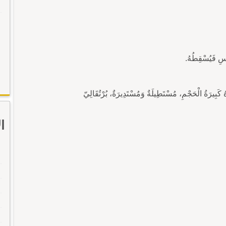
سِ فَيُسْقِطُهُ.
َبِيرَةُ الْحَجْمِ، مُسْتَطِيلَةٌ وَمُسْتَدِيرَةٌ، بُرْتُقَالِيّ
ا