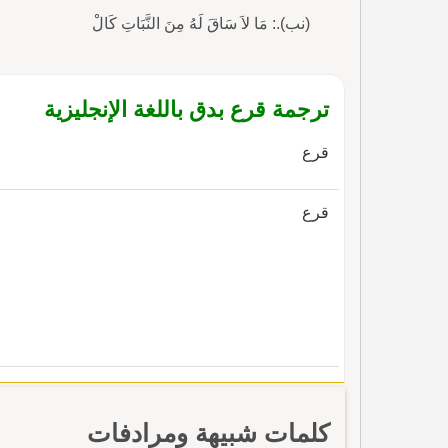
(نب).: مَا لاَ سَاقَ لَهُ مِنَ النَّبَاتِ كَالْ
ترجمة قرع بدق باللغة الإنجليزية
قرع
قرع
كلمات شبيهة ومرادفات