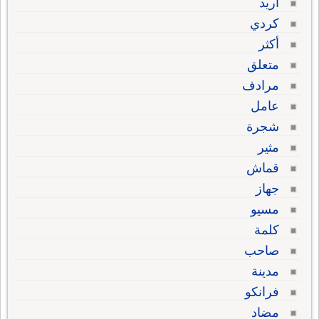
أريد
كردي
أكثر
متعلق
مرادف
عامل
شجرة
مثير
قماش
جهاز
مسيو
كلمة
صاحب
مدينة
فرانكو
مضاد