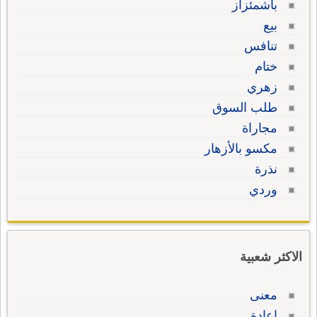
باشمئزاز
بيع
تنافس
ختام
زهري
طلب السوق
مجاراة
مكسو بالأزهار
نذرة
وردي
الاكثر شعبية
معنى
إعادة