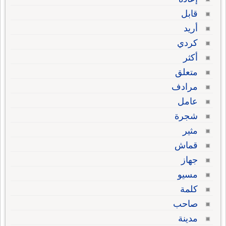
قابل
أريد
كردي
أكثر
متعلق
مرادف
عامل
شجرة
مثير
قماش
جهاز
مسيو
كلمة
صاحب
مدينة