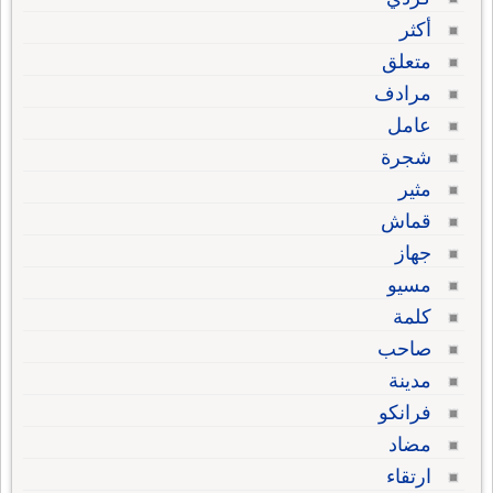
أكثر
متعلق
مرادف
عامل
شجرة
مثير
قماش
جهاز
مسيو
كلمة
صاحب
مدينة
فرانكو
مضاد
ارتقاء