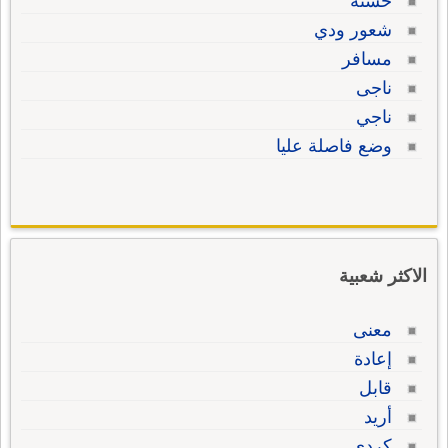
حسنة
شعور ودي
مسافر
ناجى
ناجي
وضع فاصلة عليا
الاكثر شعبية
معنى
إعادة
قابل
أريد
كردي