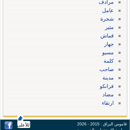
مرادف
عامل
شجرة
مثير
قماش
جهاز
مسيو
كلمة
صاحب
مدينة
فرانكو
مضاد
ارتقاء
قاموس البراق : 2015 - 2026
للأعلى