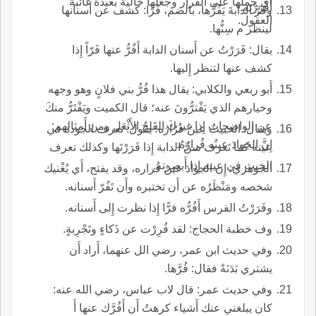
أَي حملها على الفرار وجعلها خالية بعيدة غائبة
أَفْرَرْته.
وفَرَّ الدابةَ يَفُرُّها، بالضم، فَرًا: كشف عن أَسنانها
العقول.
لينظر م سِنُّها.
يقال: فَرَرْتُ عن أَسنان الدابة أَفُرُّ عنها فَرّاً إِذا
كشف عنها لتنظر إِليها.
أَبو ربعي والكلابي: يقال هذا فُرُّ بني فلانٍ وهو وجهه
وخيارهم الذي يَفْترُّونَ عنه؛ قال الكميت ويَفْتَرُّ منكَ
عن الواضِحات إِذا غيرُكَ القَلِحُ الأَثْعَل ومن أَمثالهم:
ويقال: الخبيثُ عينُ فرُارُه؛ يقول: تعرف الجودة في
إِنَّ الجَوادَ عينُه فُرارُهُ.
عينه كما تَعرف سنَّ الدابة إِذا فَرَرْتَها وكذلك تعرف
الخبث في عينه إِذا أَبصرته.
الجوهري: إِن الجوادَ عينُ فُراره، وقد يفتح، أَي يُغْنيك
شخصه ومَنْظَرُه عن أَن تختبره وأَن تَفُرّ أَسنانه.
وفَرَرْتُ الفرس أَفُرُّه فرًّا إِذا نظرت إِلى أَسنانه.
وف خطبة الحجاج: لقد فُرِرْت عن ذَكاءٍ وتَجْرِبةٍ.
وفي حديث ابن عمر، رضي الل عنهما، أَراد أَن
يشتري بَدَنَةً فقال: فُرَّها.
وفي حديث عمر: قال لاب عباس، رضي الله عنه:
كان يبلغني عنك أَشياء كرهتُ أَن أَفُرَّك عنها أَ