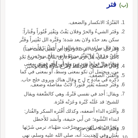
فتر
(ب)
الفَتْرَةُ: الانكسار والضعف.
وفَتَر الشيءُ والحرّ وفلان يَفْتُ ويَفْتِر فُتُوراً وفُتاراً:
سكن بعد حدّة ولانَ بعد شدة؛ وفَتَّره الل تَفْتِيراً وفَتَّر
هو؛ قال ساعدة بن جؤية الهذلي أُخِيلُ بَرْقاً متى
والزجل: صوت الرعد؛ وقول ابن مقبل يصف غيثاً)
حابٍ ه زَجَلٌ إِذا يُفَتِّرُ من تَوْماضِه حَلَجَ يريد من
تَأَمَّلْ خَليلي، هَلْ تَرَى ضَوْءَ بارِق يَمانٍ، مَرَتْه ريحُ نَجْدٍ
سحاب (* قوله[ يريد من سحاب ] أي فمتى بمعنى
فَفَتَّرا قال حماد الرواية: فتَّر أَي أَقام وسكن.
وقال الأَصمعي: فَتَّر مَطَ وفَرغ ماؤُه وكَفَّ وتحيّر.
من، ويحتمل أن تكو بمعنى وسط، أو بمعنى في كما
والفَتَر: الضعف.
ذكره في مادة ح ل ج وقال هناك ويروى خلج حاب.
وفَتَر جسمُه يَفْتِر فُتوراً: لانَتْ مفاصله وضعف.
ويقال: أَجد في نفسي فَتْرةً، وهي كالضَّعفة ويقال
للشيخ: قد عَلَتْه كَبْرة وعَرَتْه فَتْرَة.
وأفْتَرَه الداء أَضعفه، وكذلك أَفْتَره السكر والفُتار:
ابتداء النَّشْوة؛ عن أَبي حنيفة، وأَنشد للأَخطل
وتَجَرَّدَتْ بعد الهَدير، وصَرَّحَت صَهْباء، ترمي شَرْبَها
وفَتَرَ الماءُ: سكن حرّه.
بفُتار وفي الحديث: أَنه، صلى الله عليه وسلم، نهى
وما فاتورٌ: فاتر.