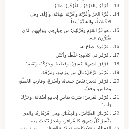
ـ فُرْفُرُ والفِرْفِرُ والفُرْفُورُ: طائرٌ.
ـ فُرَّةُ الحَرِّ وأُفُرَّتُهُ وأَفُرَّتُهُ: شِدَّتُهُ، وأوَّلُهُ، وهي
الاخْتِلاطُ، والشِدَّةُ أيضاً.
ـ هو فُرُّ القَوْمِ وفُرَّتُهُم: من خِيارِهِم، وَوَجْهِهِم الذي
يَفْتَرُّونَ عنه.
ـ فَرْفَرَهُ: صاحَ به.
ـ فَرْفَرَ في كلامِهِ: خَلَّطَ، وأكْثَرَ.
ـ فَرْفَرَ الشيءَ: كسَرَهُ، وقَطَعَهُ، وحَرَّكَهُ، ونَفَضَهُ.
ـ فَرْفَرَ الرَّجُلَ: نالَ من عِرْضِهِ، ومَزَّقَهُ.
ـ فَرْفَرَ البَعيرُ: نَفَضَ جَسَدَهُ، وأسْرَعَ، وقارَبَ الخَطْوَ،
وطاشَ، وخَفَّ.
ـ فَرْفَرَ الفَرَسُ: ضَرَبَ بِفاسِ لِجامِهِ أسْنانَهُ، وحَرَّكَ
رَأسَهُ.
ـ فَرْفارُ: الطَيَّاشُ، والمِكْثارُ، وهي: فَرْفَارَةٌ، والذي
يَكْسِرُ كُلَّ شيءٍ، كالفُرافِرِ، وشَجَرٌ تُنْحَتُ منه
القِصاعُ، ومَرْكَبٌ من مَراكِبِ النِساءِ.