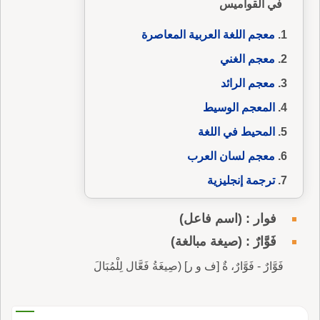
في القواميس
معجم اللغة العربية المعاصرة
معجم الغني
معجم الرائد
المعجم الوسيط
المحيط في اللغة
معجم لسان العرب
ترجمة إنجليزية
فوار : (اسم فاعل)
فَوَّارٌ : (صيغة مبالغة)
فَوَّارٌ - فَوَّارٌ، ةٌ [ف و ر] (صِيغَةُ فَعَّال لِلْمُبَالَ