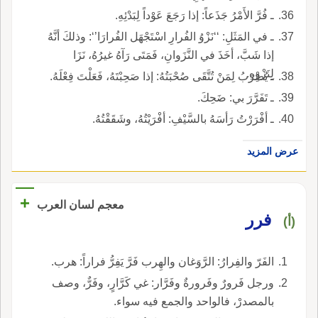
ـ فُرَّ الأَمْرُ جَذَعاً: إذا رَجَعَ عَوْداً لِبَدْئِهِ.
ـ في المَثَلِ: ‘‘نَزْوُ الفُرارِ اسْتَجْهَل الفُرارَا’‘: وذلكَ أنَّهُ
إذا شَبَّ، أخَذَ في النَّزَوانِ، فَمَتَى رَآهُ غيرُهُ، نَزَا
لِنَزْوِهِ.
ـ يُضْرَبُ لِمَنْ تُتَّقَى صُحْبَتُهُ: إذا صَحِبْتَهُ، فَعَلْتَ فِعْلَهُ.
ـ تَفَرَّرَ بي: ضَحِكَ.
ـ أفْرَرْتُ رَأسَهُ بالسَّيْفِ: أفْرَيْتُهُ، وشَقَقْتُهُ.
عرض المزيد
+
معجم لسان العرب
فرر
(أ)
الفَرّ والفِرارُ: الرَّوَغان والهِرب فَرَّ يَفِرُّ فراراً: هرب.
ورجل فَرورٌ وفَرورةٌ وفَرَّار: غي كَرَّارٍ، وفَرٌّ، وصف
بالمصدرْ، فالواحد والجمع فيه سواء.