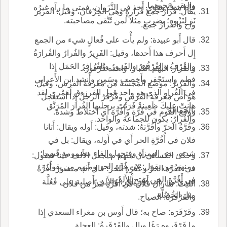
والبقر ونحوهما.
فإِذا شبَّ وقوي أَخذ في النَّزَوان، فمتى ما رآه غيرُه
يقال: فُرارٌ جمع فُرارةٍ وهي الخِرْفان، وقيل: الفَرير
نَز لِنَزْوِه؛ يضرب مثلاً لمن تُتَّقى مصاحبته.
واح والفُرارُ جمع.
قال أَبو عبيدة: ولم يأْت على فُعالٍ شيء من الجمع
إِل أَحرف هذا أَحدها، وقيل: الفَرِيرُ والفُرارُ والفُرارَةُ
والفُرْفُ والفُرْفُورُ والفَرورُ والفُرافِرُ الحَمَل إِذا
والفُرار: البهْم الكبار، واحده فُرْفُور.
فطم واستَجْفر وأَخصب وسَمِن وأَنشد ابن الأَعرابي
والفَرِيرُ: موضع المَجَسَّة من مَعْرفة الفرس، وقيل:
في الفُرارِ الذي هو واحد قول الفرزدق لَعَمْري لقد
هو أَص مَعْرفة الفرس وفَرْفَرَ الرجلُ إِذا استعجل
هانتْ عليكَ ظَعِينةٌ فَرَيْتَ برجليها الفُرارَ المُرَنَّق
بالحماقة.
ووقع القوم في فُرَّة وأُفُرَّة أَي اختلاط وشدة.
والفُرارُ: يكون للجماعة والواحد.
وفُرَّةُ الحرّ وأُفُرَّتهُ: شدته، وقيل: أَوله ويقال: أَتانا
فلان في أُفُرَّةِ الحر أَي في أَوله، ويقال: بل في
شدته، بض الهمزة وفتحها والفاء مضمومة فيهما؛
وحكى الكسائي أَن منهم م يجعل الأَلف عيناً فيقول:
ومنهم من يقول: في فُرَّةِ الحر ومنهم من يقول:
في عَفُرَّة الحرِّ وعُفُرّةِ الحر؛ قال أَب منصور: أُفُرَّةٌ
في أَفُرَّةِ الحر، بفتح الأَلف.
عندي من باب أَفَرَ يأْفِر، والأَلف أَصلية على فُعُلَّة
الليث: ما زال فلان في أُفُرَّةِ شَرٍّ من فلان
مثل الخُضُلَّةِ.
والفَرْفَرَةُ: الصياح.
وفَرْفَرَه: صاح به؛ قال أَوس بن مغراء السعدي إِذا
ما فَرْفَروه رَغَا وبال والفَرْفَرةُ: العجلة.