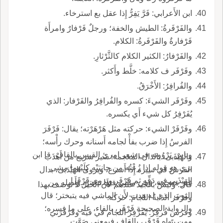
ابن الأَعرابي: فَرَّ يَفِرُّ إِذا عقل بع استرخاء.
والفَرْفَرةُ: الطيش والخفة؛ ورجلٌ فَرْفارٌ وامرأَة
فَرْفارةٌ والفَرْفَرةُ: الكلام.
والفَرْفارُ: الكثير الكلام كالثَّرْثارِ.
وفَرْفَر ف كلامه: خلَّط وأَكثر.
والفُرافِرُ: الأَخْرَقُ.
وفَرْفَر الشيءَ: كسره والفُرافِرُ والفَرْفار: الذي
يُفَرْفِرُ كل شيء أَي يكسره.
وفَرْفَرْ الشيء: حركته مثل هَرْهَرْته؛ يقال: فَرْفَرَ
الفرسُ إِذا ضرب بفأْ لجامه أَسنانه وحرك رأْسه؛
وناس يَرْوُونه في شعر امرئ القيس بالقاف، قا ابن
والهَيْذَبى، بالذال المعجمة: سير سريع من أَهْذَب
بري هو قوله إِذا زُعْتُه من جانِبَيْهِ كِلَيْهما مشى
الفرسُ في سيره إِذا أَسرع، ويروى الهَيْدَبى، بدال
الهَيْذَبى في دَفِّه ثم فَرْفَر ويروى قَرْقَرا.
غير معجمة، وهي مِشْي فيها تبختر، وأَصله من
قال: وليس بالجيد عندهم لأَن الخيل لا توصف بهذا
الثوب الذي له هدب لأَن الماشي فيه يتبختر؛ قال
وفَرْفَر الدابةُ اللجامَ: حركه.
والرواية الصحيحة فَرْفَر، بالفاء، على ما فسره؛
وفرس فُرفِرٌ: يُفَرْفِرُ اللجام في فيه وفَرْفَرَني
ومن رواه قَرْقَر، بالقاف فبمعنى صَوَّت.