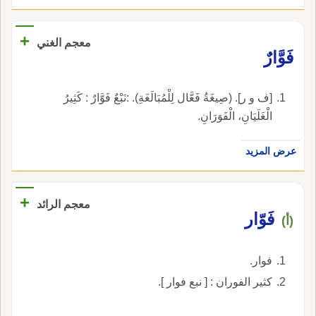
+
معجم الغني
فَوَّارٌ
[ف و ر]. (صِيغَةُ فَعَّال لِلْمُبَالَغَةِ). :نَبْعٌ فَوَّارٌ : كَثِيرُ
الْغَلَيَانِ، الْفَوَرَانِ.
عرض المزيد
+
معجم الرائد
فَوّار
(أ)
فوار.
كثير الفوران : [ نبع فوار ].