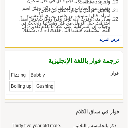
ولم يصبني عل حال اجتهاد أَي في حال سكون
وصرمتَ: قطعتَ.
وتقليل من العبادات والمجاهدات وفَتْرٌ وفِتْرٌ: اسم
والحبل: الوصل والوَقْر: الثقل في الأُذن.
امرأَة؛ قال المسيب بن علس ويروى للأَعشى
يقال منه: وَقِرَتْ أُذنُه تَوْقَرُ وَقْرا ووَقَرَتْ تَوْقِرُ أَيضاً،
أَصَرَمْتَ حبل الوَصْلِ من فَتْرِ وهَجَرْتَها ولَجَحْتَ في
وجواب إِن الشرطية أَغنى عنه ما تقدم تقديره: إِن
الهجر وسَمِعْتَ حَلْفتها التي حَلَفَتْ إِن كان سَمْعُك
ل يكن بك صمم فقد سمعت حلفتها أَبو زيد: الفُتْر
غير ذي وَقْ قال ابن بري: المشهور عند الرواة من
عرض المزيد
النَّبِيَّة، وهو الذي يُعْمل من خُوص يُنخل علي الدقيق
فتر، بفتح الفاء، وذكر بعضهم أَنه قد تكسر ولكن
كالسُّفْرة.
الأَشهر فيها الفتح.
ترجمة فوار باللغة الإنجليزية
فوار
Fizzing
Bubbly
Boiling up
Gushing
فوار في سياق الكلام
ذكر بالخامسة و الثلاثين
Thirty five year old male.