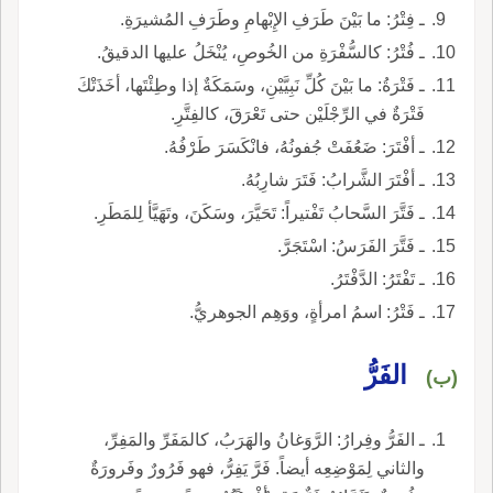
ـ فِتْرُ: ما بَيْنَ طَرَفِ الإِبْهامِ وطَرَفِ المُشيرَةِ.
ـ فُتْرُ: كالسُّفْرَةِ من الخُوصِ، يُنْخَلُ عليها الدقيقُ.
ـ فَتْرَةُ: ما بَيْنَ كُلِّ نَبِيَّيْنِ، وسَمَكَةٌ إذا وطِئْتَها، أخَذَتْكَ
فَتْرَةٌ في الرِّجْلَيْن حتى تَعْرَقَ، كالفِتَّرِ.
ـ أفْتَرَ: ضَعُفَتْ جُفونُهُ، فانْكَسَرَ طَرْفُهُ.
ـ أفْتَرَ الشَّرابُ: فَتَرَ شارِبُهُ.
ـ فَتَّرَ السَّحابُ تَفْتيراً: تَحَيَّرَ، وسَكَنَ، وتَهَيَّأ لِلمَطَرِ.
ـ فَتَّرَ الفَرَسُ: اسْتَجَرَّ.
ـ تَفْتَرُ: الدَّفْتَرُ.
ـ فَتْرُ: اسمُ امرأةٍ، ووَهِم الجوهريُّ.
الفَرُّ
(ب)
ـ الفَرُّ وفِرارُ: الرَّوَغانُ والهَرَبُ، كالمَفَرِّ والمَفِرِّ،
والثاني لِمَوْضِعِه أيضاً. فَرَّ يَفِرُّ، فهو فَرُورٌ وفَرورَةٌ