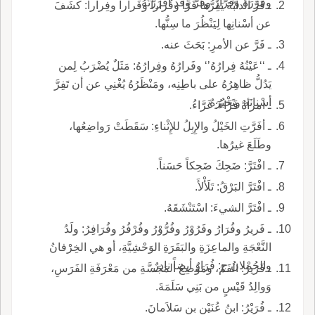
وفُرَرَةٌ وفَرَّارٌ وفَرٌّ وقد أفْرَرْتُهُ.
ـ فَرَّ الدابَّةَ يَفِرُّها فَرًّا وفُراراً وفَراراً وفِراراً: كشَفَ
عن أسْنانِها لِيَنْظُرَ ما سِنُّها.
ـ فَرَّ عن الأمرِ: بَحَثَ عنه.
ـ ‘‘عَيْنُهُ فِرارُهُ’‘ وفَرارُهُ وفِرارُهُ: مَثَلٌ يُضْرَبُ لِمن
يَدُلُّ ظاهِرُهُ على باطِنِه، ومَنْظَرُهُ يُغْنِي عن أن تَفِرَّ
أسْنانَه وتَخْبُرَهُ.
ـ امرأةٌ فَرَّاءُ: غَرَّاءُ.
ـ أفَرَّتِ الخَيْلُ والإِبِلُ للإِثْناءِ: سَقَطَتْ رَواضِعُها،
وطَلَعَ غيرُها.
ـ افْتَرَّ: ضَحِكَ ضَحِكاً حَسَناً.
ـ افْتَرَّ البَرْقُ: تَلَأْلأَ.
ـ افْتَرَّ الشيءَ: اسْتَنْشَقَهُ.
ـ فَريرُ وفُرَارُ وفَرُوْرُ وفُرُّوْرُ وفُرْفُرُ وفُرَافِرُ: ولَدُ
النَّعْجَةِ والماعِزَةِ والبَقَرَةِ الوَحْشِيَّةِ، أو هي الخِرْفانُ
والحُمْلانُ ج: فُرَارٌ أيضاً نادِرٌ.
ـ فَريرُ: الفَمُ، ومَوْضِعُ المَجَسَّةِ من مَعْرَفَةِ الفَرَسِ،
وَوالِدُ قَيْسٍ من بَنِي سَلَمَةَ.
ـ فُرَيْرُ: ابنُ عُنَيْنِ بنِ سَلاَمانَ.