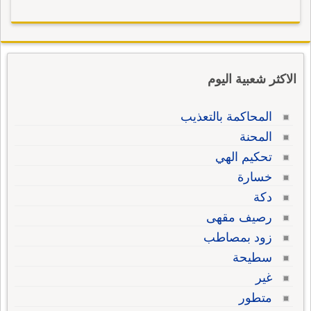
الاكثر شعبية اليوم
المحاكمة بالتعذيب
المحنة
تحكيم الهي
خسارة
دكة
رصيف مقهى
زود بمصاطب
سطيحة
غير
متطور