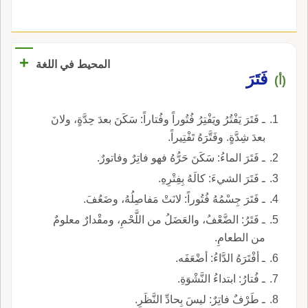
+
المحيط في اللغة
فَتَرَ
(أ)
ـ فَتَرَ يَفْتُرُ ويَفْتِرُ فُتُوراً وفُتاراً: سَكَنَ بعدَ حِدَّةٍ، ولانَ
بعدَ شِدَّةٍ. وفَتَّرَهُ تَفْتِيراً.
ـ فَتَرَ الماءُ: سَكَنَ حَرُّهُ فهو فاتِرٌ وفاتورٌ.
ـ فَتَرَ الشيءَ: كالَهُ بِفِتْرِهِ.
ـ فَتَرَ جِسْمُهُ فُتُوراً: لانَتْ مَفاصِلُهُ، وضَعُفَ.
ـ فَتَرُ: الضَّعْفُ، والعَضَلُ من اللَّحْمِ، ومقْدارٌ معلومٌ
من الطعامِ.
ـ أفْتَرَهُ الدَّاءُ: أضْعَفَه.
ـ فُتارُ: ابتداءُ النَّشْوَةِ.
ـ طَرْفٌ فاتِرٌ: ليسَ بِحادِّ النَّظَرِ.