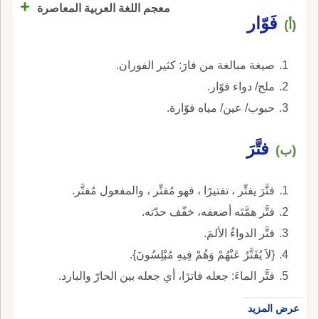
+
معجم اللغة العربية المعاصرة
فَوّار
(أ)
صيغة مبالغة من فارَ: كثير الفوران.
ملح/ دواء فوّار.
حبوب/ عين/ مياه فوّارة.
فتَّرَ
(ب)
فتَّرَ يفتِّر ، تفتيرًا ، فهو مُفتِّر ، والمفعول مُفتَّر.
فتَّر همَّتَه أضعفه، خفّف حدّته.
فتَّر الدواءُ الألمَ.
{لاَ يُفَتَّرُ عَنْهُمْ وَهُمْ فِيهِ مُبْلِسُونَ}.
فتَّر الماءَ: جعله فاترًا، أي جعله بين الحارّ والبارد.
عرض المزيد