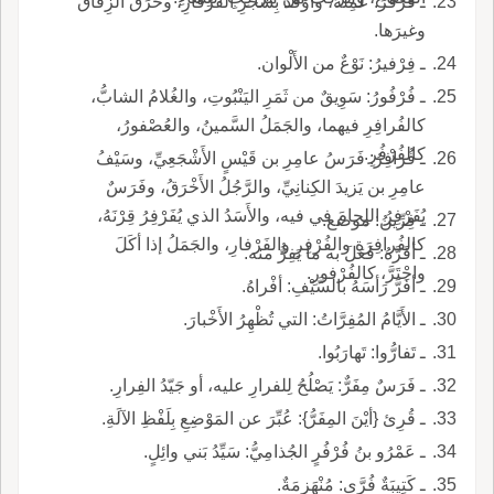
ـ فَرْفَرَ: عَمِلَهُ، وأوْقَدَ بِشَجَرِ الفَرْفارِ، وخَرَقَ الزِقاقَ
وغيرَها.
ـ فِرْفيرُ: نَوْعٌ من الأَلْوان.
ـ فُرْفُورُ: سَوِيقٌ من ثَمَرِ اليَنْبُوتِ، والغُلامُ الشابُّ،
كالفُرافِرِ فيهما، والجَمَلُ السَّمينُ، والعُصْفورُ،
كالفُرْفُرِ.
ـ فُرافِرُ: فَرَسُ عامِرِ بن قَيْسٍ الأَشْجَعِيِّ، وسَيْفُ
عامِرِ بن يَزيدَ الكِنانِيِّ، والرَّجُلُ الأَخْرَقُ، وفَرَسٌ
يُفَرْفِرُ اللِجامَ في فيه، والأَسَدُ الذي يُفَرْفِرُ قِرْنَهُ،
ـ فِرِّينُ: موضع.
كالفُرافِرَةِ والفُرْفِرِ والفَرْفارِ، والجَمَلُ إذا أكَلَ
ـ أفَرَّهُ: فَعَلَ به ما يَفِرُّ منه.
واجْتَرَّ، كالفُرْفورِ.
ـ أفَرَّ رَأسَهُ بالسَّيْفِ: أفْراهُ.
ـ الأَيَّامُ المُفِرَّاتُ: التي تُظْهِرُ الأَخْبارَ.
ـ تَفارُّوا: تَهارَبُوا.
ـ فَرَسٌ مِفَرٌّ: يَصْلُحُ لِلفرارِ عليه، أو جَيّدُ الفِرارِ.
ـ قُرِئ {أيْنَ المِفَرُّ}: عُبِّرَ عن المَوْضِعِ بِلَفْظِ الآلَةِ.
ـ عَمْرُو بنُ فُرْفُرٍ الجُذامِيُّ: سَيِّدُ بَني وائِلٍ.
ـ كَتِيبَةٌ فُرَّى: مُنْهَزِمَةٌ.