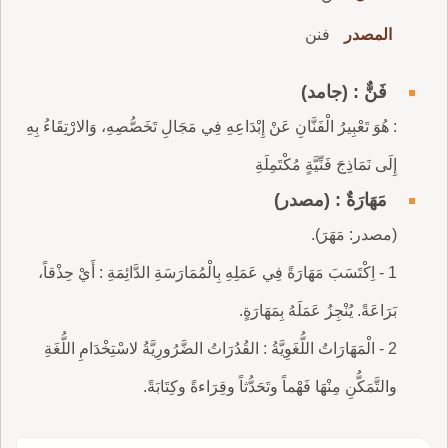
المصدر
فنن
فَنٌّ : (جامد)
: هُوَ تَعْبِيرُ الْفَنَّانِ عَنْ إِبْدَاعِهِ فِي مَجَالِ تَخَصُّصِهِ، وَالارْتِقَاءُ بِهِ
إِلَى نَمَاذِجَ فَنِّيَّةٍ مُكْتَمِلَةِ
مَهَارَةٌ : (مصدر)
(مصدر: مَهَرَ).
1 - اِكْتَسَبَ مَهَارَةً فِي عَمَلِهِ بِالْمُمَارَسَةِ الدَّائِمَةِ : أَيْ حِذْقاً،
بَرَاعَةً. يُنْجِزُ عَمَلَهُ بِمَهَارَةٍ.
2 - الْمَهَارَاتُ اللُّغَوِيَّةُ : القُدُرَاتُ الضَّرُورِيَّةُ لاسْتِخْدَامِ اللُّغَةِ
والتَّمَكُّنِ مِنْهَا فَهْماً وتَحَدُّثاً وقِرَاءةً وكِتَابَةً.