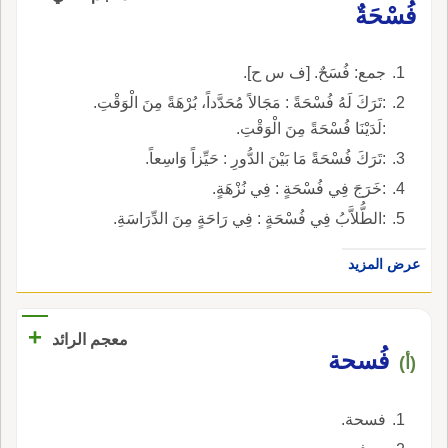
فُسْحَةٌ
جمع: فُسَحٌ. [ف س ح].
:تَرَكَ لَهُ فُسْحَةً : مَجَالاً مُحَدَّداً، بُرْهَةً مِنَ الْوَقْتِ.
:لَدَيْنَا فُسْحَةً مِنَ الْوَقْتِ.
:تَرَكَ فُسْحَةً مَا بَيْنَ الدُّورِ : حَيِّزاً وَاسِعاً.
:خَرَجَ فِي فُسْحَةٍ : فِي نُزْهَةٍ.
:الطُّلاَّبُ فِي فُسْحَةٍ : فِي رَاحَةٍ مِنَ الدِّرَاسَةِ.
عرض المزيد
+
معجم الرائد
فُسحة
(أ)
فسحة.