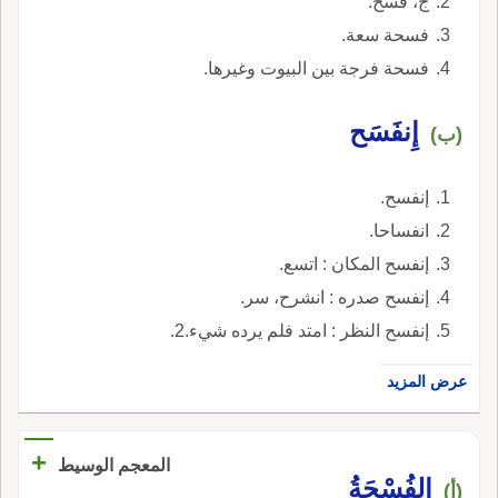
ج، فسح.
فسحة سعة.
فسحة فرجة بين البيوت وغيرها.
إِنفَسَح
(ب)
إنفسح.
انفساحا.
إنفسح المكان : اتسع.
إنفسح صدره : انشرح، سر.
إنفسح النظر : امتد فلم يرده شيء.2.
عرض المزيد
+
المعجم الوسيط
الفُسْحَةُ
(أ)