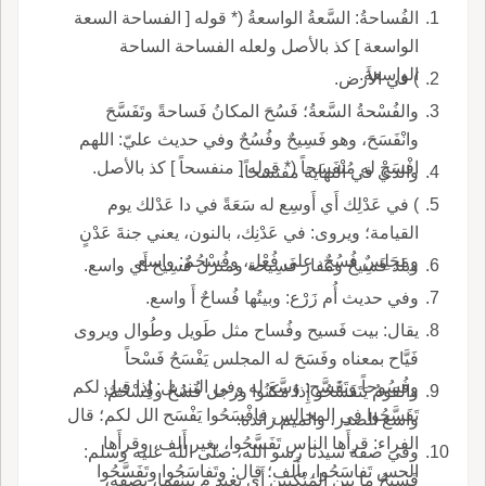
الفُساحةُ: السَّعةُ الواسعةُ (* قوله [ الفساحة السعة
الواسعة ] كذ بالأصل ولعله الفساحة الساحة
الواسعة.
) في الأَرض.
والفُسْحةُ السَّعةُ؛ فَسُحَ المكانُ فَساحةً وتَفَسَّحَ
وانْفَسَحَ، وهو فَسِيحٌ وفُسُحٌ وفي حديث عليّ: اللهم
افْسَحْ له مُنْفَسَحاً (* قوله [ منفسحاً ] كذ بالأصل.
والذي في النهاية مفتسحاً.
) في عَدْلِك أَي أَوسِع له سَعَةً في دا عَدْلك يوم
القيامة؛ ويروى: في عَدْنِك، بالنون، يعني جنةَ عَدْنٍ
ومَجَلِسٌ فُسُحٌ، على فُعْل، وفُسْحُمٌ: واسع.
وبلد فَسِيحٌ ومَفاز فَسِيحة ومنزل فَسِيح أَي واسع.
وفي حديث أُم زَرْع: وبيتُها فُساحٌ أَ واسع.
يقال: بيت فَسيح وفُساح مثل طَويل وطُوال ويروى
فَيَّاح بمعناه وفَسَحَ له المجلس يَفْسَحُ فَسْحاً
وفُسُوحاً وتَفَسَّح: وَسَّع له وفي التنزيل: إِذا قيل لكم
والقومُ يَتَفَسَّحُو إِذا مَكَنُوا ورجل فُسُحٌ وفُسْحُمٌ:
تَفَسَّحُوا في المجالس فافْسَحُوا يَفْسَح الل لكم؛ قال
واسع الصدر، والميم زائدة.
الفراء: قرأَها الناس تَفَسَّحُوا، بغير أَلف، وقرأَها
وفي صفة سيدنا رسو الله، صلى الله عليه وسلم:
الحس تَفاسَحُوا، بأَلف؛ قال: وتَفاسَحُوا وتَفَسَّحُوا
فَسِيحُ ما بين المَنْكِبَينِ أَي بعيد م بينهما، يصفه،