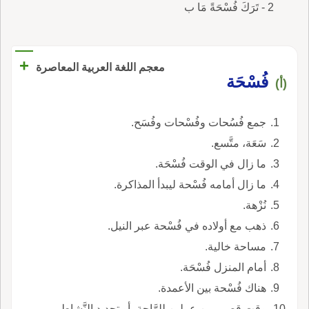
2 - تَرَكَ فُسْحَةً مَا ب
+
معجم اللغة العربية المعاصرة
فُسْحَة
(أ)
جمع فُسُحات وفُسْحات وفُسَح.
سَعَة، متَّسع.
ما زال في الوقت فُسْحَة.
ما زال أمامه فُسْحة ليبدأ المذاكرة.
نُزْهة.
ذهب مع أولاده في فُسْحة عبر النيل.
مساحة خالية.
أمام المنزل فُسْحَة.
هناك فُسْحة بين الأعمدة.
وقت قصير بين عملين للرَّاحة، أو تجديد النَّشاط.