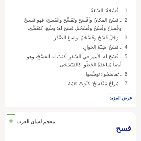
ـ فُسْحَةُ: السَّعَةُ.
ـ فَسُحَ المكانُ وأفْسَحَ وتَفَسَّحَ وانْفَسَحَ، فهو فَسيحٌ
وفُساحٌ وفُسُحٌ وفُسْحُمٌ. فَسَحَ له: وسَّعَ، كتَفَسَّحَ.
ـ رَجُلٌ فُسُحٌ وفُسْحُمٌ: واسِعُ الصَّدْرِ.
ـ فَسْحُ: شِبْهُ الجَوازِ.
ـ فَسَحَ له الأمير في السَّفَرِ: كتَبَ له الفَسْحَ، وهو
أيضاً مُباعَدَةُ الخَطْوِ. كالفَيْسَحَى.
ـ تَفاسَحُوا: تَوَسَّعوا.
ـ مُراحٌ مُنْفَسِحٌ: كثُرَتْ نَعَمُهُ.
عرض المزيد
+
معجم لسان العرب
فسح