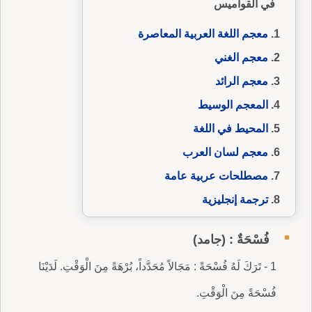
في القواميس
معجم اللغة العربية المعاصرة
معجم الغني
معجم الرائد
المعجم الوسيط
المحيط في اللغة
معجم لسان العرب
مصطلحات عربية عامة
ترجمة إنجليزية
فُسْحَةٌ : (جامد)
1 - تَرَكَ لَهُ فُسْحَةً : مَجَالاً مُحَدَّداً، بُرْهَةً مِنَ الْوَقْتِ. لَدَيْنَا
فُسْحَةً مِنَ الْوَقْتِ.