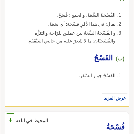
الفُسْحَةُ السَّعَةُ. والجمع : فُسَحٌ.
يقال: في هذا الأمْرِ فسْحَة: أي سَعَةٌ.
و الفُسْحَةُ السَّعَةُ بين عملين للرّاحة والتنزُّه
والفُسْحَتَان: ما لا شَعْرَ عليه من جانبَي العَنْفَقَةِ.
الفَسْحُ
(ب)
الفَسْحُ جواز السَّفَر.
عرض المزيد
+
المحيط في اللغة
فُسْحَةُ