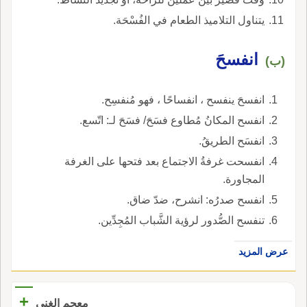
يتناول التلاميذ الطعام في الفُسْحَة.
انفسحَ
(ب)
انفسحَ ينفسح ، انفساحًا ، فهو مُنفسِح.
انفسح المكانُ مُطاوع فسَحَ/ فسَحَ لـ: اتّسع.
انفسَح الطريقُ.
انفسحت غرفةُ الاجتماع بعد فتحها على الغرفة
المجاورة.
انفسح صدرُه: انشرح، ضدّ ضاق.
تنفسح الصُّدور لرؤية الشَّباب المُجِدِّين.
عرض المزيد
+
معجم الغني