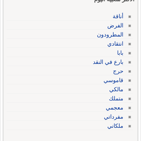
أناقة
الفرض
المطرودون
انتقادي
بابا
بارع في النقد
حرج
قاموسي
مالكي
متملك
معجمي
مفرداتي
ملكاني