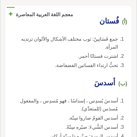
+
معجم اللغة العربية المعاصرة
فُستان
(أ)
جمع فَسَاتِينُ: ثوب مختلف الأشكال والألوان ترتديه
المرأة.
اشترت فستانًا أحمر.
تحبُّ ارتداء الفساتين الفضفاضة.
أسدسَ
(ب)
أسدسَ يُسدِس ، إسداسًا ، فهو مُسدِس ، والمفعول
مُسدَس (للمتعدِّي).
أسدس القومُ صاروا سِتّة.
أسدس الشَّيءَ: صيّره سِتّةً.
أسدس الرسمَ: صيَّره ذا سِتّة أركان.