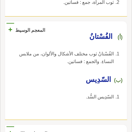
ثوب المرأة، جمع : فساتين.
+
المعجم الوسيط
الفُسْتانُ
(أ)
الفُسْتانُ ثوب مختلف الأشكال والألوان، من ملابس
النساءِ. والجمع : فساتين.
السّدِيس
(ب)
السّدِيس السُّد.