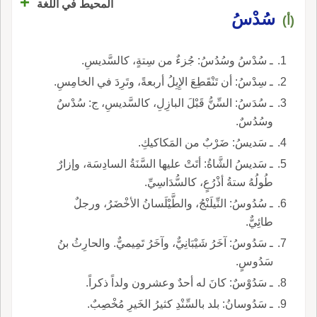
+
المحيط في اللغة
سُدْسُ
(أ)
ـ سُدْسُ وسُدُسُ: جُزءٌ من سِتةٍ، كالسَّديسِ.
ـ سِدْسُ: أن تَنْقَطِعَ الإِبِلُ أربعةً، وتَرِدَ في الخامِسِ.
ـ سُدَسُ: السِّنُّ قَبْلَ البازِلِ، كالسَّديسِ، ج: سُدْسٌ
وسُدُسٌ.
ـ سَديسُ: ضَرْبٌ من المَكاكيكِ.
ـ سَديسُ الشَّاةُ: أتَتْ عليها السَّنَةُ السادِسَة، وإزارٌ
طُولُهُ ستةُ أذْرُعٍ، كالسُّدَاسِيِّ.
ـ سُدُوسُ: النِّيلَنْجُ، والطَّيْلَسانُ الأخْضَرُ، ورجلٌ
طائِيٌّ.
ـ سَدُوسُ: آخَرُ شَيْبَانِيٌّ، وآخَرُ تَمِيميٌّ. والحارِثُ بنُ
سَدُوسٍ.
ـ سَدُوْسٌ: كانَ له أحدٌ وعشرون ولداً ذكراً.
ـ سَدُوسانُ: بلد بالسِّنْدِ كثيرُ الخَيرِ مُخْصِبٌ.