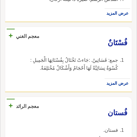
عرض المزيد
+
معجم الغني
فُسْتَانٌ
جمع: فَسَاتِينُ. :جَاءتْ تَخْتَالُ بِفُسْتَانِهَا الْجَمِيلِ :
كُسْوَةٌ نِسَائِيَّةٌ لَهَا أَحْجَامٌ وَأَشْكَالٌ مُخْتَلِفَةٌ.
عرض المزيد
+
معجم الرائد
فُستان
فستان.