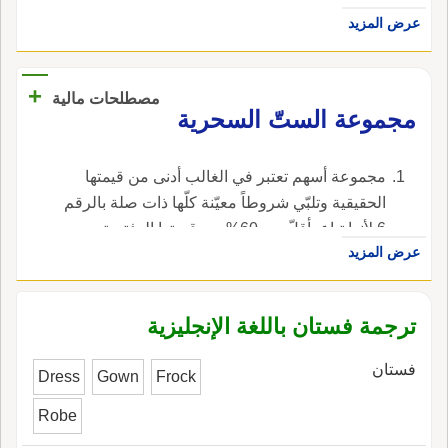
عرض المزيد
+
مصطلحات مالية
مجموعة الستّ السحرية
مجموعة أسهم تعتبر في الغالب أدنى من قيمتها
الحقيقية وتلبّي شروطاً معيّنة كلّها ذات صلة بالرقم
6 لأنها تباع بأقلّ من 60% من قيمتها الدفترية
عرض المزيد
ونسبة سعرها إلى أرباحها 6 وتوزيعات أرباحها
السنوية تزيد عن 6%. ، في الإنجليزية، هي magic
sixes.
ترجمة فستان باللغة الإنجليزية
فستان
Dress
Gown
Frock
Robe