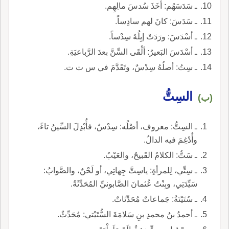
ـ سَدَسَهُم: أخَذَ سُدسَ مالِهِم.
ـ سَدَسَ: كانَ لهم سادِساً.
ـ أسْدَسَ: ورَدَتْ إبِلُهُ سِدْساً.
ـ أسْدَسَ البَعيرُ: ألْقَى السِّنَّ بعدَ الرَّباعيَةِ.
ـ سِتُ: أصلُهُ سِدْسٌ، وتَقَدَّمَ في س ت ت.
السِتُّ
(ب)
ـ السِتُّ: معروف، أصْلُه: سِدْسٌ، فأُبْدِلَ السِّينُ تاءً،
وأُدْغِمَ فيه الدالُ.
ـ سَتُّ: الكلامُ القَبيحُ، والعَيْبُ.
ـ سِتِّي، لِلمرأةِ: ياسِتَّ جِهاتِي، أو لَحْنٌ، والصَّوابُ:
سَيِّدَتِي، وبِنْتُ عُثمانَ الصَّابونيِّ المُحَدِّثَةُ.
ـ سُتَيْتَةُ: جَماعاتٌ مُحَدِّثاتٌ.
ـ أحمدُ بنُ محمدِ بنِ سَلامَةَ السُّتَيْتي: مُحَدِّثٌ.