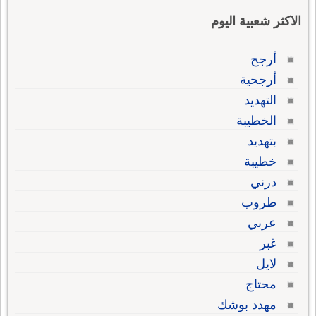
الاكثر شعبية اليوم
أرجح
أرجحية
التهديد
الخطيبة
بتهديد
خطيبة
درني
طروب
عربي
غبر
لايل
محتاج
مهدد بوشك