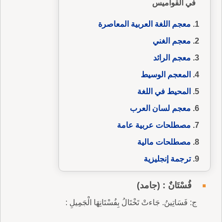
في القواميس
معجم اللغة العربية المعاصرة
معجم الغني
معجم الرائد
المعجم الوسيط
المحيط في اللغة
معجم لسان العرب
مصطلحات عربية عامة
مصطلحات مالية
ترجمة إنجليزية
فُسْتَانٌ : (جامد)
ج: فَسَاتِينُ. جَاءتْ تَخْتَالُ بِفُسْتَانِهَا الْجَمِيلِ :