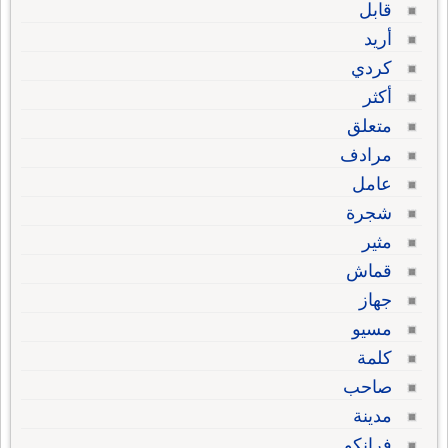
قابل
أريد
كردي
أكثر
متعلق
مرادف
عامل
شجرة
مثير
قماش
جهاز
مسيو
كلمة
صاحب
مدينة
فرانكو