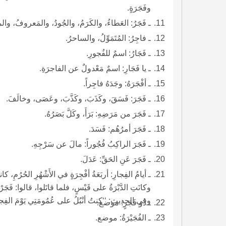
وفَجَرَةٍ.
ـ فَجَرُ: العَطاءُ، والكَرَمُ، والجُودُ، والمَعروفُ، والمالُ، 
ـ فاجِرُ: المُتَمَوِّلُ، والساحرُ.
ـ فَجَارُ: اسمٌ للفُجورِ.
ـ يا فَجَارِ: اسمٌ مَعْدولٌ عن الفاجرَةِ.
ـ أفْجَرَهُ: وجَدَهُ فاجِراً.
ـ فَجَرَ: فَسَقَ، وكَذَبَ، وكَذَّبَ، وعَصَى، وخالَفَ.
ـ فَجَرَ من مَرَضِهِ: بَرَأَ، وكَلَّ بَصَرُهُ.
ـ فَجَرَ أمرُهُم: فَسَدَ.
ـ فَجَرَ الراكِبُ فُجُوراً: مالَ عن سَرْجِهِ.
ـ فَجَرَ عَنِ الحَقِّ: عَدَلَ.
ـ أيامُ الفِجارِ: أربَعَةُ أفْجِرَةٍ في الأَشْهُرِ الحُرُمِ، كا
وكانَتِ الدَّبْرَةُ على قَيْسٍ، فلما قاتَلوا، قالوا: ف
وفي الحديث: ‘‘كنتُ أنْبُلُ على عُمُومَتِي يَوْمَ الفِجارِ،
ـ ذُو فَجَرٍ: موضع.
ـ الفُجَيْرَةُ: موضع.