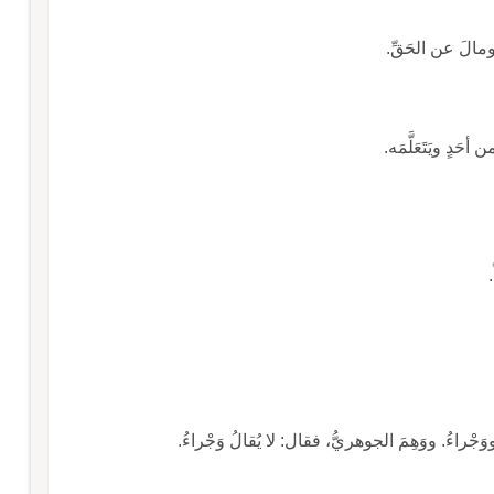
 ومالَ عن الحَقِّ.
أحَدٍ ويَتَعَلَّمَه.
.
وَجْراءُ. ووَهِمَ الجوهريُّ، فقال: لا يُقالُ وَجْراءُ.