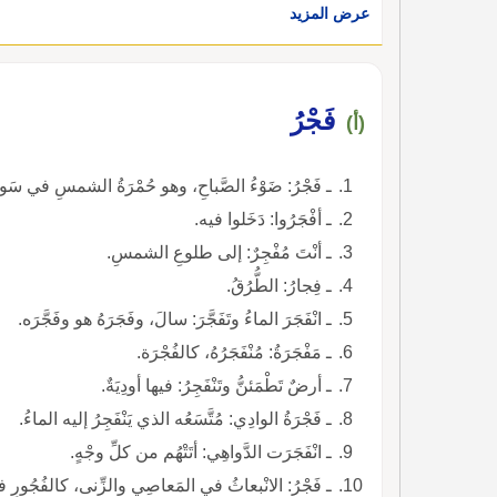
عرض المزيد
فَجْرُ
(أ)
ـ فَجْرُ: ضَوْءُ الصَّباحِ، وهو حُمْرَةُ الشمسِ في سَوادِ اللَّ
ـ أفْجَرُوا: دَخَلوا فيه.
ـ أنْتَ مُفْجِرٌ: إلى طلوعِ الشمسِ.
ـ فِجارُ: الطُّرُقُ.
ـ انْفَجَرَ الماءُ وتَفَجَّرَ: سالَ، وفَجَرَهُ هو وفَجَّرَه.
ـ مَفْجَرَةُ: مُنْفَجَرُهُ، كالفُجْرَة.
ـ أرضٌ تَطْمَئنُّ وتَنْفَجِرُ: فيها أودِيَةٌ.
ـ فَجْرَةُ الوادِي: مُتَّسَعُه الذي يَنْفَجِرُ إليه الماءُ.
ـ انْفَجَرَت الدَّواهِي: أتَتْهُم من كلِّ وجْهٍ.
ـ فَجْرُ: الانْبعاثُ في المَعاصِي والزِّنى، كالفُجُورِ ف