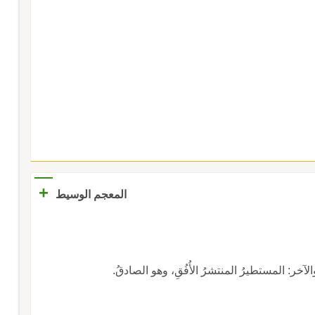
+
المعجم الوسيط
الآخر: المستطيرُ المنتشرُ الأُفُقِ، وهو الصادقُ.