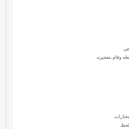
عض.
طه وقام بتفجيره.
مخدّرات.
لحظ.