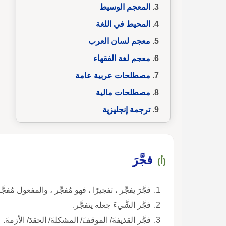
المعجم الوسيط
المحيط في اللغة
معجم لسان العرب
معجم لغة الفقهاء
مصطلحات عربية عامة
مصطلحات مالية
ترجمة إنجليزية
فجَّرَ
(أ)
فجَّرَ يفجِّر ، تفجيرًا ، فهو مُفجِّر ، والمفعول مُفجَّ
فجَّر الشَّيءَ جعله يتفجَّر.
فجَّر القذيفةَ/ الموقفَ/ المشكلةَ/ الحقدَ/ الأزمةَ.