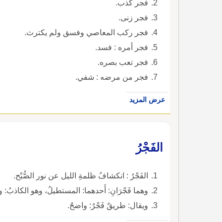
فجر كذب.
فجر زنى.
فجر ركب المعاصي وفسق ولم يكترث.
فجر أمره : فسد.
فجر تعب بصره.
فجر من مرضه : شفي.
عرض المزيد
الفَجْرُ
الفَجْرُ : انكشافُ ظلمةِ الليل عن نور الصُّبْح.
وهما فَجْرَانِ: أَحدهما: المستطيلُ، وهو الكاذبُ: و
ويقال: طريقٌ فَجْرٌ: واضحٌ.