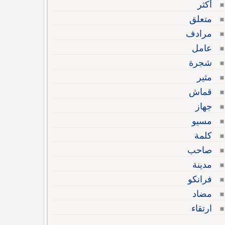
أكثر
متعلق
مرادف
عامل
شجرة
مثير
قماش
جهاز
مسيو
كلمة
صاحب
مدينة
فرانكو
مضاد
ارتقاء