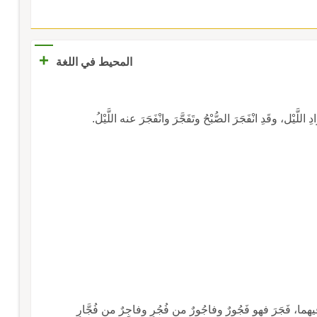
+
المحيط في اللغة
يْل، وقَدِ انْفَجَرَ الصُّبْحُ وتَفَجَّرَ وانْفَجَرَ عنه اللَّيْلُ.
يهما، فَجَرَ فهو فَجُورٌ وفاجُورٌ من فُجُرٍ وفاجِرٌ من فُجَّارٍ