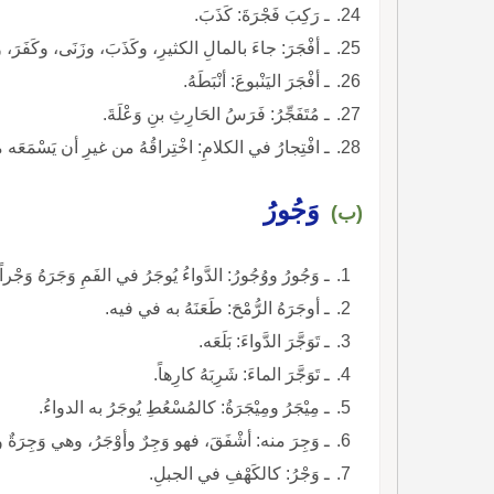
ـ رَكِبَ فَجْرَةَ: كَذَبَ.
ـ أفْجَرَ: جاءَ بالمالِ الكثيرِ، وكَذَبَ، وزَنَى، وكَفَرَ،
ـ أفْجَرَ اليَنْبوعَ: أنْبَطَهُ.
ـ مُتَفَجِّرُ: فَرَسُ الحَارِثِ بنِ وَعْلَةَ.
ـ افْتِجارُ في الكلامِ: اخْتِراقُهُ من غيرِ أن يَسْمَعَه من 
وَجُورُ
(ب)
ـ وَجُورُ ووُجُورُ: الدَّواءُ يُوجَرُ في الفَمِ وَجَرَهُ وَجْراً
ـ أوجَرَهُ الرُّمْحَ: طَعَنَهُ به في فيه.
ـ تَوَجَّرَ الدَّواءَ: بَلَعَه.
ـ تَوَجَّرَ الماءَ: شَرِبَهُ كارِهاً.
ـ مِيْجَرُ ومِيْجَرَةُ: كالمُسْعُطِ يُوجَرُ به الدواءُ.
ـ وَجِرَ منه: أشْفَقَ، فهو وَجِرٌ وأوْجَرُ، وهي وَجِرَةٌ و
ـ وَجْرُ: كالكَهْفِ في الجبلِ.