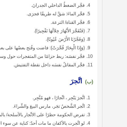
فجَّر الضغطُ الداخلي الجدرانَ.
فجَّر الماءَ: شقَّ له طريقًا فجرَى.
فجَّر القناة/ الترعة.
{فَتُفَجِّرَ الأَنْهَارَ خِلاَلَهَا تَفْجِيرًا}.
{وَفَجَّرْنَا الأَرْضَ عُيُونًا}.
{وَإِذَا الْبِحَارُ فُجِّرَتْ}: فاضت وفُتح بعضُها على ب
فجَّر نفسَه: ربط حزامًا من المتفجرات حول وس
فجَّر المقاتلُ نفسَه داخل نقطة التفتيش.
اتَّجرَ
(ب)
اتَّجرَ يَتّجِر ، اتِّجارًا ، فهو مُتَّجِر.
اتَّجر الشَّخصُ تجَر، مارس البيعَ والشِّراءَ.
تفرض الحكومة حظرًا على الاتِّجار بالأسلحة/ بال
لو اتَّجرت بالأكفان ما مات أحدٌ: كناية عن سوء ا