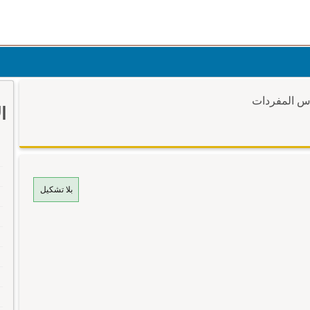
وس المفردات
ا
بلا تشكيل