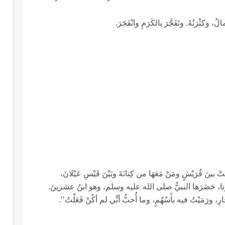
وكثْرَتُهُ. وتَفَجَّرَ بالكَرَمِ وانْفَجَرَ.
نتْ بينَ قُرَيْشٍ ومَنْ مَعَهَا من كِنانَةَ وبَيْنَ قَيْسِ عَيْلانَ،
َجَرْنا، حَضَرَها النبيُّ صلى الله عليه وسلم، وهو ابنُ عشرينَ.
 ورَمَيْتُ فيه بأَسْهُمٍ، وما أُحبُّ أنِّي لم أكُنْ فَعَلْتُ’‘.