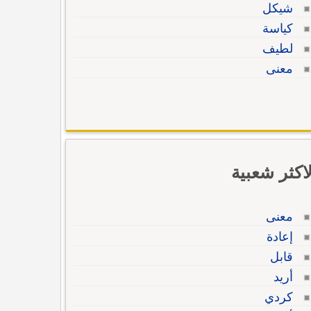
شيكل
كياسة
لطيف
معنى
لاكثر شعبية
معنى
إعادة
قابل
أريد
كردي