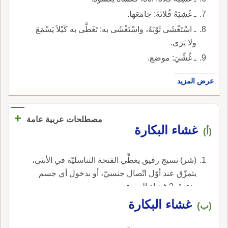
ـ غَشِيَهُ فُلانَةَ: جامَعَها.
ـ اسْتَغْشَى ثَوْبَهُ، واسْتَغْشَى به: تَغَطَّى به كَيْلاَ يَسْمَعَ
ولا يَرَى.
ـ غُشِّيَ: موضع.
عرض المزيد
+
مصطلحات عربية عامة
غشاء البكارة
(أ)
(شر) نسيج رقيق يغطِّي الفتحة التناسليّة في الأنثى،
يتمزّق عند أوّل اتّصال جنسيّ، أو بدخول أي جسم
يخترقه? غشاء العذرة.
غشاء البكارة
(ب)