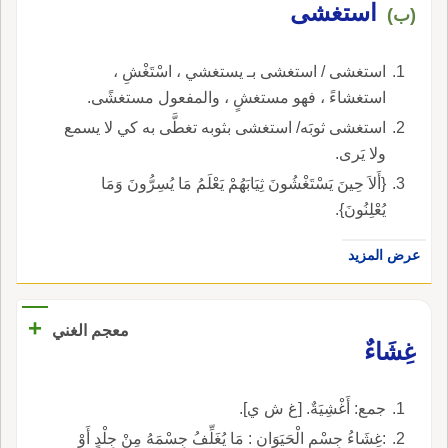
استغشى
(ب)
استغشى / استغشى بـ يستغشي ، اسْتَغْشِ ،
استغشاءً ، فهو مستغشٍ ، والمفعول مستغشًى.
استغشى ثوبَه/ استغشى بثوبه تغطَّى به كي لا يسمع
ولا يَرى.
{أَلاَ حِينَ يَسْتَغْشُونَ ثِيَابَهُمْ يَعْلَمُ مَا يُسِرُّونَ وَمَا
يُعْلِنُونَ}.
عرض المزيد
+
معجم الغني
غِشَاءٌ
جمع: أَغْشِيَةٌ. [غ ش ي].
:غِشَاءُ جِسْمِ الْحَيَوَانِ : مَا يُغَلِّفُ جِسْمَهُ مِنْ جِلْدٍ أَوْ