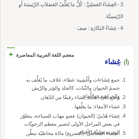
3 - الغِشَاءُ العَضَلِيُّ : كُلُّ مَا يُغَلِّفُ العَضَلاَتِ الرَّئِيسَةَ أَوِ
الرَّئِيسِيَّةَ.
4 - غِشَاءُ البَكَارَةِ : صِفَ
+
معجم اللغة العربية المعاصرة
غِشاء
(أ)
جمع غِشَاءات وأَغْشِية: غطاء، غلاف، ما يُغَلَّف به
جسمُ الحيوان والنَّبات، كالجلد والوَبَر والرِّيش
والحراشف واللِّحاء.
وضع على الحديد غِشاء رقيقًا من الدّهان.
غشاء الأمعاء: ما يغلِّفها.
غِشاء هُدْبيّ: (الحيوان) عضو مهدّب للسباحة، يتطوّر
في بعض المراحل الأولى لتصير معظم الرخويَّات
البحرية بطنيَّة الأقدام.
الغِشاء المخاطيّ: (التشريح) مادّة مخاطيّة تبطِّن