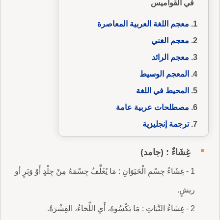
في القواميس
معجم اللغة العربية المعاصرة
معجم الغني
معجم الرائد
المعجم الوسيط
المحيط في اللغة
مصطلحات عربية عامة
ترجمة إنجليزية
غِشَاءٌ : (جامد)
1 - غِشَاءُ جِسْمِ الْحَيَوَانِ : مَا يُغَلِّفُ جِسْمَهُ مِنْ جِلْدٍ أَوْ وَبَرٍ أو
ريشٍ.
2 - غِشَاءُ النَّبَاتِ : مَا يَكْسُوهُ، أَيِ اللِّحَاءُ، القِشْرَةُ.