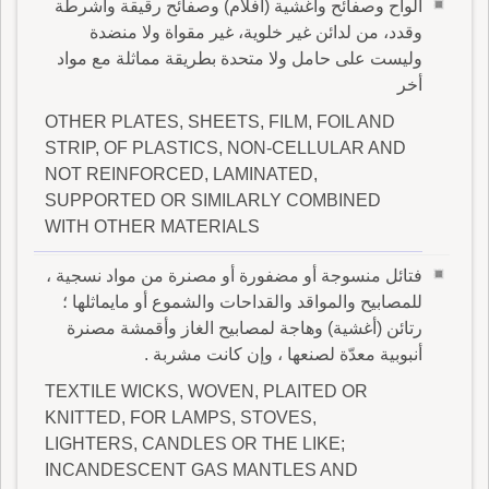
ألواح وصفائح وأغشية (أفلام) وصفائح رقيقة وأشرطة
وقدد، من لدائن غير خلوية، غير مقواة ولا منضدة
وليست على حامل ولا متحدة بطريقة مماثلة مع مواد
أخر
OTHER PLATES, SHEETS, FILM, FOIL AND
STRIP, OF PLASTICS, NON-CELLULAR AND
NOT REINFORCED, LAMINATED,
SUPPORTED OR SIMILARLY COMBINED
WITH OTHER MATERIALS
فتائل منسوجة أو مضفورة أو مصنرة من مواد نسجية ،
للمصابيح والمواقد والقداحات والشموع أو مايماثلها ؛
رتائن (أغشية) وهاجة لمصابيح الغاز وأقمشة مصنرة
أنبوبية معدّة لصنعها ، وإن كانت مشربة .
TEXTILE WICKS, WOVEN, PLAITED OR
KNITTED, FOR LAMPS, STOVES,
LIGHTERS, CANDLES OR THE LIKE;
INCANDESCENT GAS MANTLES AND