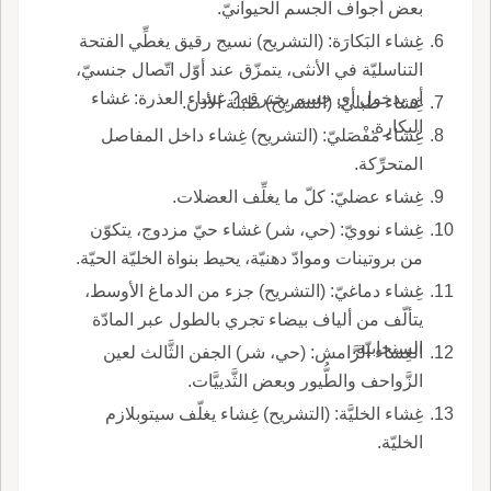
بعض أجواف الجسم الحيوانيّ.
غِشاء البَكارَة: (التشريح) نسيج رقيق يغطِّي الفتحة
التناسليّة في الأنثى، يتمزّق عند أوّل اتّصال جنسيّ،
أو بدخول أي جسم يخترقه? غشاء العذرة: غشاء
غِشاء طبليّ: (التشريح) طبلة الأذن.
البكارة.
غِشاء مَفْصَليّ: (التشريح) غِشاء داخل المفاصل
المتحرِّكة.
غِشاء عضليّ: كلّ ما يغلِّف العضلات.
غِشاء نوويّ: (حي، شر) غشاء حيّ مزدوج، يتكوّن
من بروتينات وموادّ دهنيّة، يحيط بنواة الخليّة الحيّة.
غِشاء دماغيّ: (التشريح) جزء من الدماغ الأوسط،
يتألّف من ألياف بيضاء تجري بالطول عبر المادّة
السنجابيّة.
الغِشاء الرَّامش: (حي، شر) الجفن الثَّالث لعين
الزَّواحف والطُّيور وبعض الثَّدييَّات.
غِشاء الخليَّة: (التشريح) غِشاء يغلّف سيتوبلازم
الخليّة.