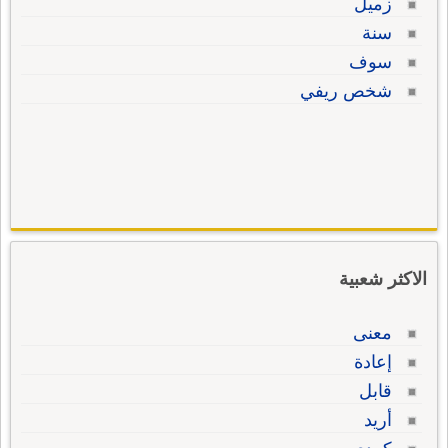
زميل
سنة
سوف
شخص ريفي
الاكثر شعبية
معنى
إعادة
قابل
أريد