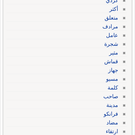
كردي
أكثر
متعلق
مرادف
عامل
شجرة
مثير
قماش
جهاز
مسيو
كلمة
صاحب
مدينة
فرانكو
مضاد
ارتقاء