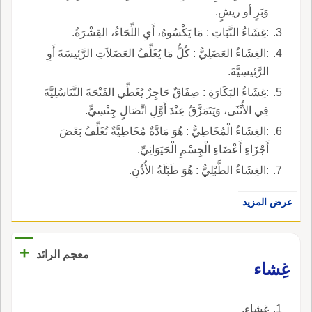
وَبَرٍ أو ريشٍ.
:غِشَاءُ النَّبَاتِ : مَا يَكْسُوهُ، أَيِ اللِّحَاءُ، القِشْرَةُ.
:الغِشَاءُ العَضَلِيُّ : كُلُّ مَا يُغَلِّفُ العَضَلاَتِ الرَّئِيسَةَ أَوِ
الرَّئِيسِيَّةَ.
:غِشَاءُ البَكَارَةِ : صِفَاقٌ حَاجِزٌ يُغَطِّي الفَتْحَةَ التَّنَاسُلِيَّةَ
فِي الأُنْثَى، وَيَتَمَزَّقُ عِنْدَ أَوَّلِ اتِّصَالٍ جِنْسِيٍّ.
:الغِشَاءُ الْمُخَاطِيُّ : هُوَ مَادَّةٌ مُخَاطِيَّةٌ تُغَلِّفُ بَعْضَ
أَجْزَاءِ أَعْضَاءِ الْجِسْمِ الْحَيَوَانِيِّ.
:الغِشَاءُ الطَّبْلِيُّ : هُوَ طَبْلَةُ الأُذُنِ.
عرض المزيد
+
معجم الرائد
غِشاء
غشاء.