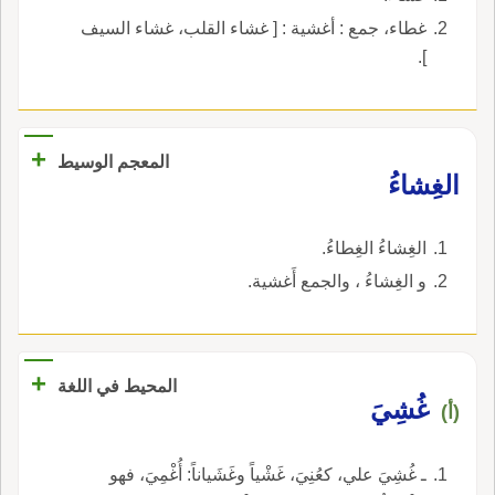
غطاء، جمع : أغشية : [ غشاء القلب، غشاء السيف
].
+
المعجم الوسيط
الغِشاءُ
الغِشاءُ الغِطاءُ.
و الغِشاءُ ، والجمع أَغشية.
+
المحيط في اللغة
غُشِيَ
(أ)
ـ غُشِيَ علي، كعُنِيَ، غَشْياً وغَشَياناً: أُغْمِيَ، فهو