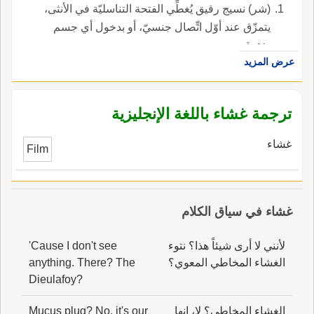
(شر) نسيج رقيق يُغطِّي الفتحة التناسليّة في الأنثى،
يتمزّق عند أوّل اتِّصال جنسيّ، أو بدخول أي جسم
يخترقه.
عرض المزيد
ترجمة غشاء باللغة الإنجليزية
غشاء
Film
غشاء في سياق الكلام
لأنني لا أرى شيئاً هذا؟ نتوء
'Cause I don't see
الغشاء المخاطي المعوي؟
anything. There? The
Dieulafoy?
الغشاء المخاطي؟ لا، إنها
Mucus plug? No, it's our