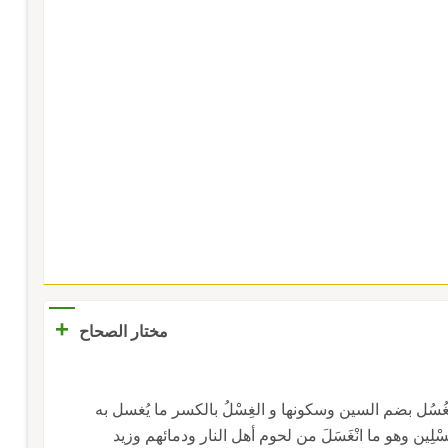
+
مختار الصحاح
ل بضم السين وسكونها و الغِسْلُ بالكسر ما يُغسل به
ين وهو ما انْغَسَلَ من لحوم أهل النار ودمائهم وزيد