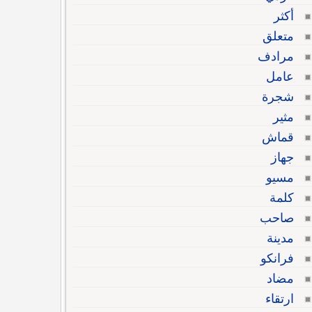
أكثر
متعلق
مرادف
عامل
شجرة
مثير
قماش
جهاز
مسيو
كلمة
صاحب
مدينة
فرانكو
مضاد
ارتقاء