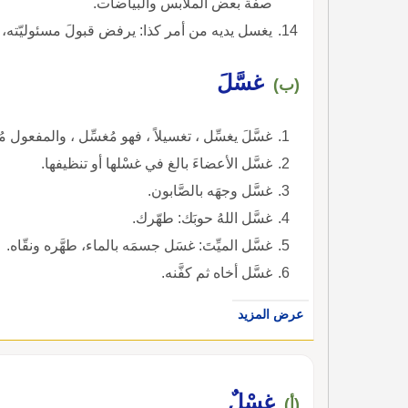
صفة بعض الملابس والبياضات.
يغسل يديه من أمر كذا: يرفض قبولَ مسئوليّته، 
غسَّلَ
(ب)
غسَّلَ يغسِّل ، تغسيلاً ، فهو مُغسِّل ، والمفعول مُ
غسَّل الأعضاءَ بالغ في غسْلها أو تنظيفها.
غسَّل وجهَه بالصَّابون.
غسَّل اللهُ حوبَك: طهّرك.
غسَّل الميِّتَ: غسَل جسمَه بالماء، طهَّره ونقّاه.
غسَّل أخاه ثم كفَّنه.
عرض المزيد
غِسْلٌ
(أ)