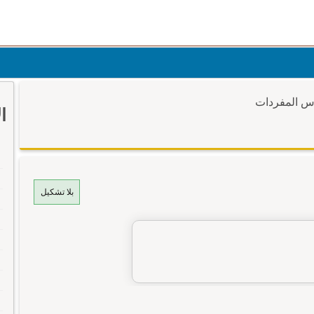
وس المفردات
ا
بلا تشكيل