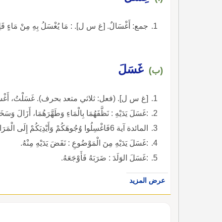
جمع: أَغْسَالٌ. [غ س ل]. : مَا يُغْسَلُ بِهِ مِنْ مَاءٍ قَل
غَسَلَ
(ب)
[غ س ل]. (فعل: ثلاثي متعد بحرف). غَسَلْتُ، أَغْسِل
:غَسَلَ يَدَيْهِ : نَظَّفَهُمَا بِالْمَاءِ وَطَهَّرَهُمَا، أَزَالَ وَسَخَ
المائدة آية 6فَاغْسِلُوا وُجُوهَكُمْ وَأَيْدِيَكُمْ إِلَى الْمَرَافِقِ (قرآن).
:غَسَلَ يَدَيْهِ مِنَ الْمَوْضُوعِ : نَفَضَ يَدَيْهِ مِنْهُ.
:غَسَلَ الوَلَدَ : ضَرَبَهُ فَأَوْجَعَهُ.
عرض المزيد