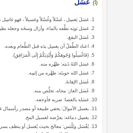
غسَلَ
(أ)
غسَلَ يَغسِل ، غَسْلاً وغُسْلاً وغسيلاً ، فهو غاسِ
غسَل ثوبَه نظَّفه بالماء، وأزال وسخَه وجعله نظيفً
غَسَلَ البقعَ.
اعتاد الطِّفلُ أن يغسِل يدَه قبل الطَّعام وبعده.
{فَاغْسِلُوا وُجُوهَكُمْ وَأَيْدِيَكُمْ إِلَى الْمَرَافِقِ}.
غسَل اللهُ ذَنبَه: طهَّره منه.
غسَل الله حوبتَه: طهَّره من إثمِه.
غَسَل الإهانةَ.
غَسَل العارَ: محاه، تخلَّص منه.
غسَله بالعصا: ضربه فأوجعه.
يغسل الأموالَ: يخفي طبيعة أو مصدر رأسمال غ
يغسِل دماغه: يعرِّضه لغسيل المخ.
يُغْسَل ويُلْبَس: معالج بحيث يُغسل أو ينظف بسر