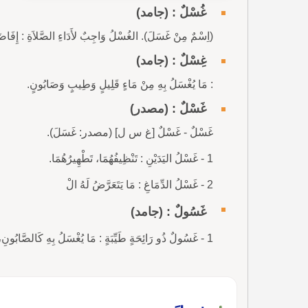
غُسْلٌ : (جامد)
(اِسْمٌ مِنْ غَسَلَ). الغُسْلُ وَاجِبٌ لأَدَاءِ الصَّلاَةِ : إِفَاضَة
غِسْلٌ : (جامد)
: مَا يُغْسَلُ بِهِ مِنْ مَاءٍ قَلِيلٍ وَطِيبٍ وَصَابُونٍ.
غَسْلٌ : (مصدر)
غَسْلٌ - غَسْلٌ [غ س ل] (مصدر: غَسَلَ).
1 - غَسْلُ اليَدَيْنِ : تَنْظِيفُهُمَا، تَطْهِيرُهُمَا.
2 - غَسْلُ الدِّمَاغِ : مَا يَتَعَرَّضُ لَهُ الْ
غَسُولٌ : (جامد)
1 - غَسُولٌ ذُو رَائِحَةٍ طَيِّبَةٍ : مَا يُغْسَلُ بِهِ كَالصَّابُونِ، كَمَا يُط