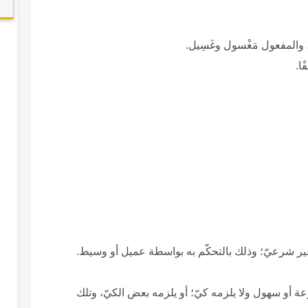
ل ، والمفعول مَغْسول وغَسِيل.
ا.
ير شرعيّ؛ وذلك بالتحكّم به بواسطة عميل أو وسيط.
عة أو سهول ولا يلزمه كيّ؛ أو يلزمه بعض الكيّ، وتلك