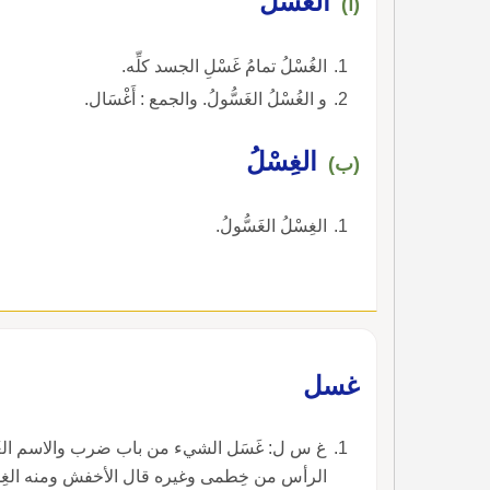
الغُسْلُ
(أ)
الغُسْلُ تمامُ غَسْلِ الجسد كلِّه.
و الغُسْلُ الغَسُّولُ. والجمع : أَغْسَال.
الغِسْلُ
(ب)
الغِسْلُ الغَسُّولُ.
غسل
غ س ل: غَسَل الشيء من باب ضرب والاسم الغُسُ
الرأس من خِطمى وغيره قال الأخفش ومنه الغِسْلِ