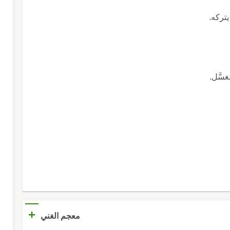
يتركه.
غسَّل.
+
معجم الغني