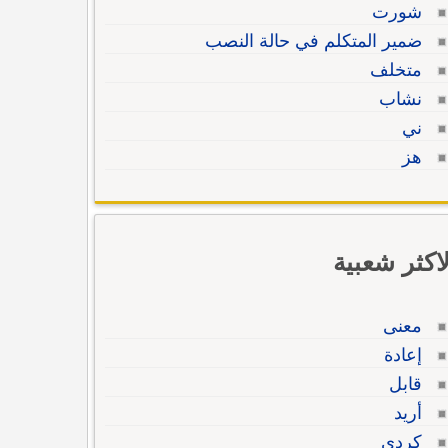
شورت
ضمير المتكلم في حالة النصب
متخلف
نشاب
ني
هز
لاكثر شعبية
معنى
إعادة
قابل
أريد
كردي