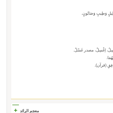
ِيلٍ وَطِيبٍ وَصَابُونٍ.
ُ، اِغْسِلْ، مصدر غَسْلٌ.
هُمَا.
+
معجم الرائد