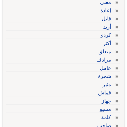
معنى
إعادة
قابل
أريد
كردي
أكثر
متعلق
مرادف
عامل
شجرة
مثير
قماش
جهاز
مسيو
كلمة
صاحب