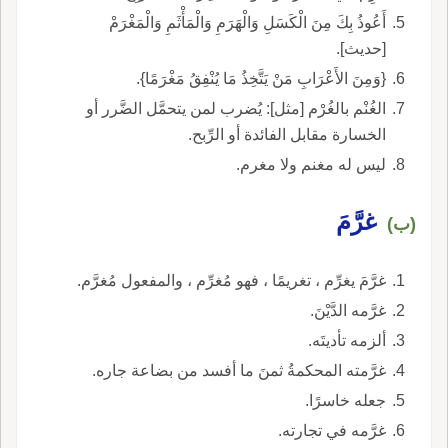
أَعُوذُ بِكَ مِنَ الْكَسَلِ وَالْهَرَمِ وَالْمَأْثَمِ وَالْمَغْرَمْ
[حديث].
{وَمِنَ الأَعْرَابِ مَنْ يَتَّخِذُ مَا يُنْفِقُ مَغْرَمًا}.
الغُنْم بالغُرْم [مثل]: يُضرب لمن يتحمَّل الضَّرر أو
الخسارة مقابل الفائدة أو الرِّبح.
ليس له مغنم ولا مغرم.
غرَّمَ
(ب)
غرَّمَ يغرِّم ، تغريمًا ، فهو مُغرِّم ، والمفعول مُغرَّم.
غرَّمه الدَّيْنَ.
ألزمه تأديتَه.
غرَّمته المحكمةُ ثمنَ ما أفسد من بضاعة جاره.
جعله خاسرًا.
غرَّمه في تجارته.