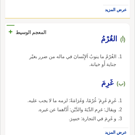
عرض المزيد
+
المعجم الوسيط
الغُرْمُ
(أ)
الغُرْمُ ما ينوبُ اَلإِنْسانَ في ماله من ضرر بغيْر
جناية أَو خيانة.
غَرِمَ
(ب)
غَرِمَ غَرِمَ َ غُرْمًا، وَغَرَامَةً: لزمه ما لا يجب عليه.
ويقال: غرِم الدِّيَةَ والدَّيْن: أَدَّاهما عن غيره.
و غَرِمَ في التجارة: خسِرَ.
عرض المزيد