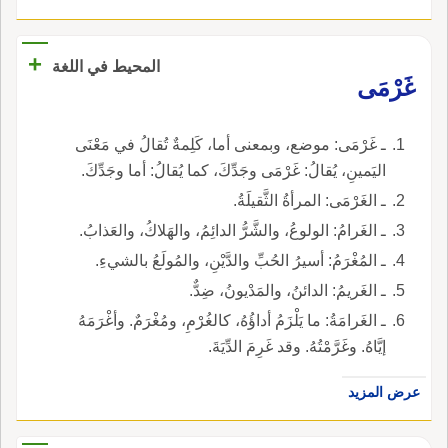
+
المحيط في اللغة
غَرْمَى
ـ غَرْمَى: موضع، وبمعنى أما، كَلِمةٌ تُقالُ في مَعْنَى
اليَمينِ، يُقالُ: غَرْمَى وجَدِّكَ، كما يُقالُ: أما وجَدِّكَ.
ـ الغَرْمَى: المرأةُ الثَّقيلَةُ.
ـ الغَرامُ: الولوعُ، والشَّرُّ الدائِمُ، والهَلاكُ، والعَذابُ.
ـ المُغْرَمُ: أسيرُ الحُبِّ والدَّيْنِ، والمُولَعُ بالشيءِ.
ـ الغَريمُ: الدائنُ، والمَدْيونُ، ضِدٌّ.
ـ الغَرامَةُ: ما يَلْزَمُ أداؤُهُ، كالغُرْمِ، ومُغْرَمٌ. وأغْرَمَهُ
إيَّاهُ. وغَرَّمْتُهُ. وقد غَرِمَ الدِّيَةَ.
عرض المزيد