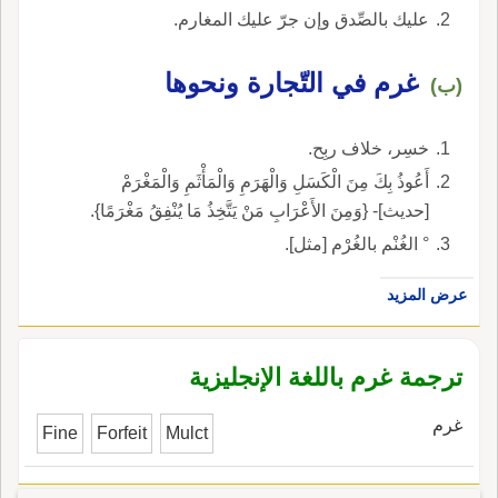
عليك بالصِّدق وإن جرّ عليك المغارم.
غرم في التّجارة ونحوها
(ب)
خسِر، خلاف ربِح.
أَعُوذُ بِكَ مِنَ الْكَسَلِ وَالْهَرَمِ وَالْمَأْثَمِ وَالْمَغْرَمْ
[حديث]- {وَمِنَ الأَعْرَابِ مَنْ يَتَّخِذُ مَا يُنْفِقُ مَغْرَمًا}.
° الغُنْم بالغُرْم [مثل].
عرض المزيد
ترجمة غرم باللغة الإنجليزية
غرم
Fine
Forfeit
Mulct