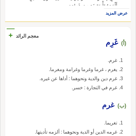
أَلْزَمَهُ تَأْدِيَةَ ذَعِيرَةٍ، غَرَامَةٍ.
عرض المزيد
+
معجم الرائد
غَرِم
(أ)
غرم.
يغرم ، غرما وغرما وغرامة ومغرما.
غرم دين والدية ونحوهما : أداها عن غيره.
غرم في التجارة : خسر.
غرم
(ب)
تغريما.
غرمه الدين أو الدية ونحوهما : ألزمه تأديتها.