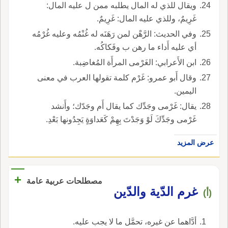
ويقال للذي له المال يطلبه ممن ل عليه المال:
غَرِيمٌ، وللذي عليه المال: غَرِيمٌ.
وفي الحديث: الرَّهْن لمن رَهَنَه له غُنْمُه وعليه غُرْمُه
أي عليه أَداء ما رهن ب وفَكاكُه.
ابن الأَعرابي: الغَرْمى المرأَة المُغاضِبة.
وقال أَبو عمرو: غَرْم كلمة تقولها العرب في معنى
اليمين.
يقال: غَرْمى وجَدِّك كما يقال أَم وجَدّك؛ وأَنشد
غَرْمى وجَدِّكَ لَوْ وَجَدْتَ بِهِمْ كَعَداوَةٍ يَجِدُونها بَعْدِ.
عرض المزيد
+
مصطلحات عربية عامة
غرم الدّية والدّين
(أ)
أدَّاهما عن غيره، تحمَّل ما لا يجب عليه.