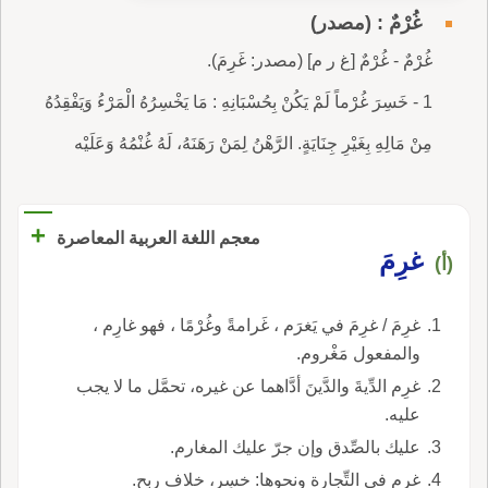
غُرْمٌ : (مصدر)
غُرْمٌ - غُرْمٌ [غ ر م] (مصدر: غَرِمَ).
1 - خَسِرَ غُرْماً لَمْ يَكُنْ بِحُسْبَانِهِ : مَا يَخْسِرُهُ الْمَرْءُ وَيَفْقِدُهُ
مِنْ مَالِهِ بِغَيْرِ جِنَايَةٍ. الرَّهْنُ لِمَنْ رَهَنَهُ، لَهُ غُنْمُهُ وَعَلَيْه
+
معجم اللغة العربية المعاصرة
غرِمَ
(أ)
غرِمَ / غرِمَ في يَغرَم ، غَرامةً وغُرْمًا ، فهو غارِم ،
والمفعول مَغْروم.
غرِم الدِّيةَ والدَّينَ أدَّاهما عن غيره، تحمَّل ما لا يجب
عليه.
عليك بالصِّدق وإن جرّ عليك المغارم.
غرِم في التِّجارة ونحوها: خسِر، خلاف ربِح.