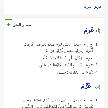
عرض المزيد
+
معجم الغني
غَرِمَ
(أ)
[غ ر م]. (فعل: ثلاثي لازم متعد بحرف). غَرِمْتُ،
أَغْرَمُ، اِغْرَمْ، مصدر غُرْمٌ، غَرَامَةٌ.
:غَرِمَ الرَّجُلَ : لَزِمَهُ مَا لاَ يَجِبُ عَلَيْهِ.
:غَرِمَ الدَّيْنَ أَوِ الدِّيَةَ : أَدَّاهُمَا عَنْ غَيْرِهِ.
:غَرِمَ فِي تِجَارَتِهِ : خَسِرَ.
غَرَّمَ
(ب)
[غ ر م]. (فعل: رباعي متعد). غَرَّمَ، يُغَرِّمُ، مصدر
تَغْرِيمٌ. :غَرَّمَهُ الشُّرْطِيُّ لِمُخَالَفَتِهِ قَانُونَ السَّيْرِ :