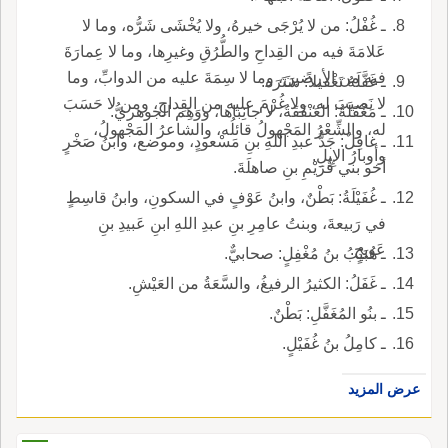
ـ غُفْلُ: من لا يُرْجَى خيرهُ، ولا يُخْشَى شَرُّه، وما لا
عَلامَةَ فيه من القِداحِ والطُّرُقِ وغيرِها، وما لا عِمارَةَ
فيه من الأرضينَ، وما لا سِمَةَ عليه من الدوابِّ، وما
ـ غَفَّلَهُ تَغْفيلاً: سَتَرَه.
لا نَصيبَ له، ولا غُرْمَ عليه من القِداحِ، ومن لا حَسَبَ
ـ مَغْفَلَةُ: العَنْفَقَةُ، لا جانِباها، ووَهِم الجوهريُّ.
له، والشِّعْرُ المَجْهولُ قائلُه، والشاعرُ المَجْهولُ،
ـ غافِلٌ: جَدُّ عبدِ اللهِ بنِ مَسْعودٍ، وموضع، وابنُ صَخْرٍ
وأوبارُ الإِبِلِ.
أخو بني قُرَيْمِ بنِ صاهلَةَ.
ـ غُفَيْلَةُ: بَطْنٌ، وابنُ عَوْفٍ في السكونِ، وابنُ قاسِطٍ
في رَبيعةَ، وبنتُ عامِرِ بنِ عبدِ اللهِ ابنِ عَبيدِ بنِ
عَويجٍ.
ـ هُبَيْبُ بنُ مُغْفِلٍ: صحابيٌّ.
ـ غَفَلُ: الكثيرُ الرفيغُ، والسَّعَةُ من العَيْشِ.
ـ بنُو المُغَفَّلِ: بَطْنٌ.
ـ كامِلُ بنُ غُفَيْلٍ.
عرض المزيد