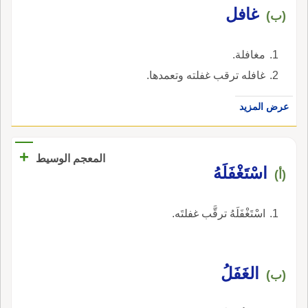
غافل
(ب)
مغافلة.
غافله ترقب غفلته وتعمدها.
عرض المزيد
+
المعجم الوسيط
اسْتَغْفَلَهُ
(أ)
اسْتَغْفَلَهُ ترقَّب غفلتَه.
الغَفَلُ
(ب)