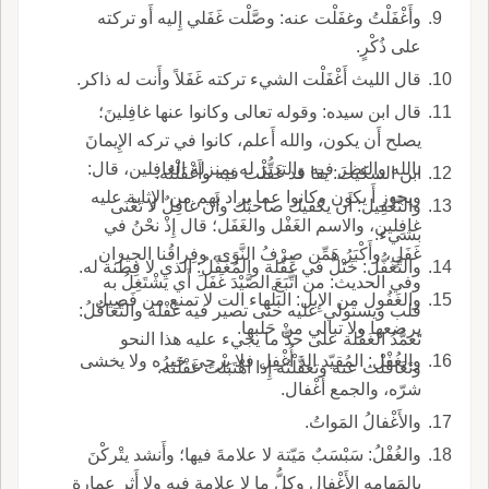
وأَغْفَلْتُ وغفَلْت عنه: وصَّلْت غَفَلي إِليه أَو تركته
على ذُكْرٍ.
قال الليث أَغْفَلْت الشيء تركته غَفَلاً وأَنت له ذاكر.
قال ابن سيده: وقوله تعالى وكانوا عنها غافِلينَ؛
يصلح أَن يكون، والله أَعلم، كانوا في تركه الإِيمانَ
بالله والنظرَ فيه والتدبُّرَ له بمنزلة الغافِلين، قال:
ابن السكيت: يقا قد غَفَلْت فيه وأَغْفَلْتُه.
ويجوز أَ يكون وكانوا عما يراد بهم من الإِثابة عليه
والتَّغْفِيل: أَن يكفيك صاحبُك وأَن غافِلٌ لا تَعْنَى
غافِلين، والاسم الغَفْل والغَفَل؛ قال إِذْ نحْنُ في
بشيء.
غَفَلٍ، وأَكْبَرُ هَمِّن صِرْفُ النَّوَى، وفِراقُنا الجِيران
والتَّغَفُّل: خَتْلٌ في غَفْلة والمُغَفَّلُ: الذي لا فِطْنة له.
وفي الحديث: من اتَّبَعَ الصَّيْدَ غَفَلَ أَي يَشْتَغِلُ به
والغَفُول من الإِبل: البَلْهاء الت لا تمنع من فَصِيل
قلب ويستولي عليه حتى تصير فيه غَفْلة والتَّغافُلُ:
يرضعها ولا تبالي منْ حَلبها.
تَعمُّدُ الغَفْلة على حدِّ ما يجيء عليه هذا النحو
والغُفْل: المُقيّد الذ أُغْفِل فلا يرجى خيرُه ولا يخشى
وتَغَافَلْت عنه وتغفَّلْتُه إِذا اهْتَبَلْتَ غَفْلَتَه.
شرّه، والجمع أَغْفال.
والأَغْفالُ المَواتُ.
والغُفْلُ: سَبْسَبٌ مَيّتة لا علامةَ فيها؛ وأَنشد يتْركْنَ
بالمَهامِهِ الأَغْفال وكلُّ ما لا علامة فيه ولا أَثر عمارة