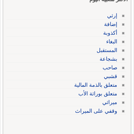
إرثي
إضافة
أكذوبة
البغاء
المستقبل
بشجاعة
صاحب
قشبي
متعلق بالذمة المالية
متعلق بوراثة الأب
ميراثي
وقفي على الميراث