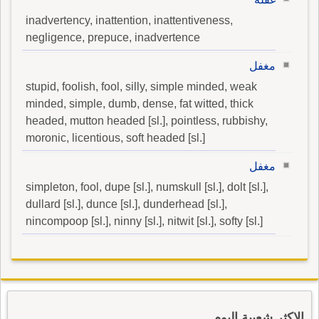
inadvertency, inattention, inattentiveness,
negligence, prepuce, inadvertence
مغفل
stupid, foolish, fool, silly, simple minded, weak
minded, simple, dumb, dense, fat witted, thick
headed, mutton headed [sl.], pointless, rubbishy,
moronic, licentious, soft headed [sl.]
مغفل
simpleton, fool, dupe [sl.], numskull [sl.], dolt [sl.],
dullard [sl.], dunce [sl.], dunderhead [sl.],
nincompoop [sl.], ninny [sl.], nitwit [sl.], softy [sl.]
الاكثر شعبية اليوم