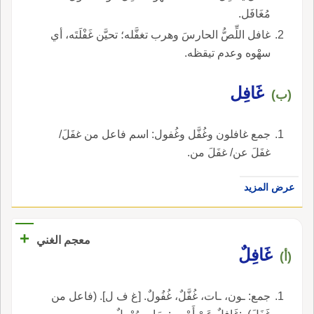
مُغَافَل.
غافل اللِّصُّ الحارسَ وهرب تغفَّله؛ تحيَّن غَفْلَتَه، أي
سهْوه وعدم تيقظه.
غَافِل
(ب)
جمع غافلون وغُفَّل وغُفول: اسم فاعل من غفَلَ/
غفَلَ عن/ غفَلَ من.
عرض المزيد
+
معجم الغني
غَافِلٌ
(أ)
جمع: ـون، ـات، غُفَّلٌ، غُفُولٌ. [غ ف ل]. (فاعل من