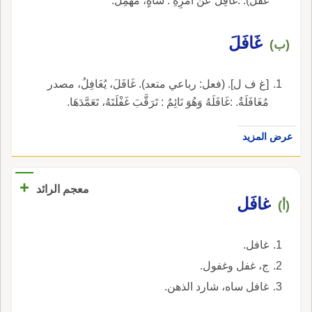
غَفَلَ). :غَافِلٌ عَنْ أَمْرِهِ : سَاهٍ، مُهْمِلٌ.
غَافَلَ
(ب)
[غ ف ل]. (فعل: رباعي متعد). غَافَلَ، يُغَافِلُ، مصدر
مُغَافَلَةٌ. :غَافَلَهُ وَهُوَ نَائِمٌ : تَرَقَّبَ غَفْلَتَهُ، تَعَمَّدَهَا.
عرض المزيد
+
معجم الرائد
غافَل
(أ)
غافل.
ج، غفل وغفول.
غافل ساه، شارد الذهن.