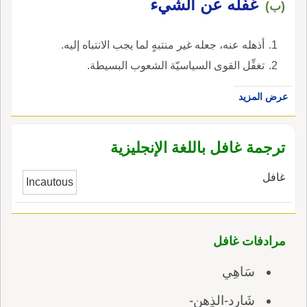
غفّله عن الشّيء
(ب)
أذهله عنه، جعله غير منتبهٍ لما يجب الانتباه إليه.
تغفِّل القوى السياسيّة الشعوب البسيطة.
عرض المزيد
ترجمة غافل باللغة الإنجليزية
غافل
Incautous
مرادفات غافل
سَاهِي
شَارِد-الذِهن-