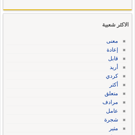
الاكثر شعبية
معنى
إعادة
قابل
أريد
كردي
أكثر
متعلق
مرادف
عامل
شجرة
مثير