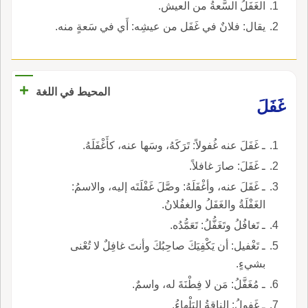
الغَفَلُ السَّعةُ من العيش.
يقال: فلانٌ في غَفَل من عيشِه: أَي في سَعةٍ منه.
+
المحيط في اللغة
غَفَلَ
ـ غَفَلَ عنه غُفولاً: تَرَكَهُ، وسَها عنه، كأَغْفَلَهُ.
ـ غَفَلَ: صارَ غافلاً.
ـ غَفَلَ عنه، وأغْفَلَهُ: وصَّلَ غَفْلَتَه إليه، والاسمُ:
الغَفْلَةُ والغَفَلُ والغفُلانُ.
ـ تَغافُلُ وتَغَفُّلُ: تَعَمُّدُه.
ـ تَغْفيل: أن يَكْفِيَكَ صاحِبُكَ وأنتَ غافِلٌ لا تُعْنى
بشيءٍ.
ـ مُغَفَّلُ: مَن لا فِطْنَةَ له، واسمٌ.
ـ غَفولُ: الناقةُ البَلْهاءُ.