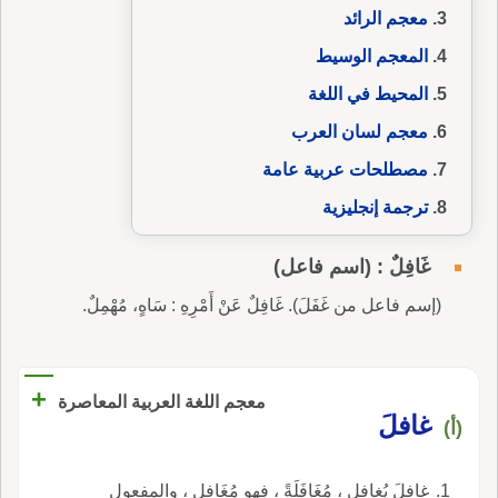
معجم الرائد
المعجم الوسيط
المحيط في اللغة
معجم لسان العرب
مصطلحات عربية عامة
ترجمة إنجليزية
غَافِلٌ : (اسم فاعل)
(إسم فاعل من غَفَلَ). غَافِلٌ عَنْ أَمْرِهِ : سَاهٍ، مُهْمِلٌ.
+
معجم اللغة العربية المعاصرة
غافلَ
(أ)
غافلَ يُغافِل ، مُغَافَلَةً ، فهو مُغَافِل ، والمفعول