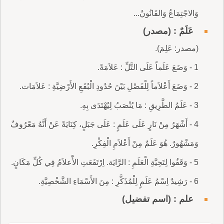
وَالاجْتِمَاعُ وَالقَانُونُ...
عَلَمٌ : (مصدر)
(مصدر: عَلِمَ).
1 - وَضَعَ عَلَماً عَلَى التَّلِّ : عَلاَمَةً.
2 - وَضَعَ أَعْلاَماً لِلْفَصْلِ بَيْنَ حُدُودِ الْبُقَعِ الأَرْضِيَّةِ : عَلاَمَات.
3 - عَلَمُ الطَّرِيقِ : مَا يُنْصَبُ لِيُهْتَدَى بِهِ.
4 - أَشْهَرُ مِنْ نَارٍ عَلَى عَلَمٍ : عَلَى جَبَلٍ، كِنَايَةً عَنْ أَنَّهُ مَعْرُوفٌ
وَمَشْهُورٌ. هُوَ عَلَمٌ مِنْ أَعْلاَمِ الْفِكْرِ.
5 - وَقَفُوا لِتَحِيَّةِ الْعَلَمِ : الرَّايَة. اِرْتَفَعَتِ الأَْعلاَمُ فِي كُلِّ مَكَانٍ.
6 - رَشِيدٌ اِسْمُ عَلَمٍ لِلْمُذَكَّرِ : مِنَ الأَسْمَاءِ الشَّخْصِيَّةِ.
علم : (اسم تفضيل)