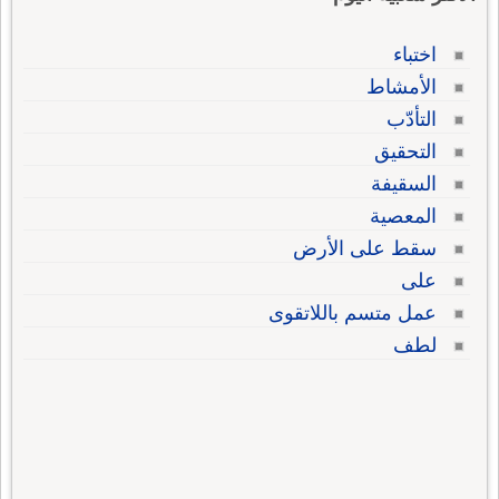
اختباء
الأمشاط
التأدّب
التحقيق
السقيفة
المعصية
سقط على الأرض
على
عمل متسم باللاتقوى
لطف