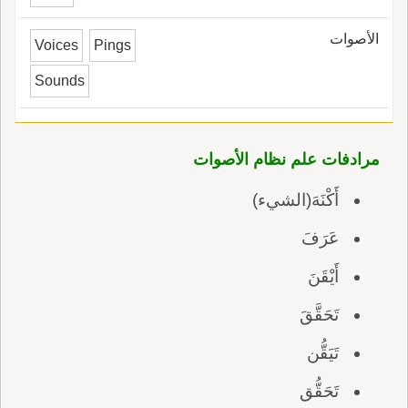
الأصوات
Voices
Pings
Sounds
مرادفات علم نظام الأصوات
أَكْنَهَ(الشيء)
عَرَفَ
أَيْقَنَ
تَحَقَّقَ
تَيَقُّن
تَحَقُّق