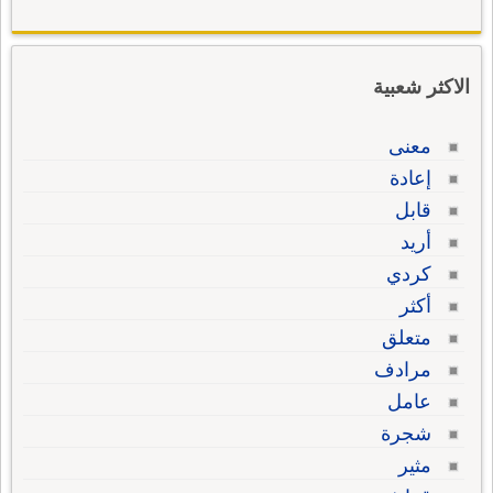
الاكثر شعبية
معنى
إعادة
قابل
أريد
كردي
أكثر
متعلق
مرادف
عامل
شجرة
مثير