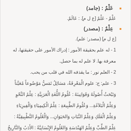
عَلْمٌ : (جامد)
عَلْمٌ - عَلْمٌ [ع ل م]. : عَالَمٌ.
عِلْمٌ : (مصدر)
[ع ل م] (مصدر: علم).
1 - له علم بحقيقة الأمور : إدراك الأمور على حقيقتها، له
معرفة بها. لا علم له بما حصل.
2 - العلم نور : ما يقذفه الله في قلب من يحب.
3 - علم: ج: علوم الْمَعْرِفَةُ، مَسَائِلُ تَمَسُّ مَوْضُوعاً مُعَيَّناً
وَتَبْحَثُ أُصُولَهُ وَقَوَانِينَهُ : عُلُومُ اللُّغَةِ الْعَرَبِيَّةِ : عِلْمُ النَّحْوِ
وَعِلْمُ الْبَلاَغَةِ... وَعُلُومُ الطَّبِيعَةِ : عِلْمُ الْكِيمِيَاءِ وَالْفِيزِيَاءِ
وَعِلْمُ الْفَلَكِ وَعِلْمُ النَّبَاتِ وَالحَيَوَانِ... وَالْعُلُومُ التَّطْبِيقِيَّةُ :
عِلْمُ الطِّبِّ وَعِلْمُ الهَنْدَسَةِ وَالعُلُومُ الإِنْسَانِيَّةُ : الأَدَبُ وَالتَّارِيخُ