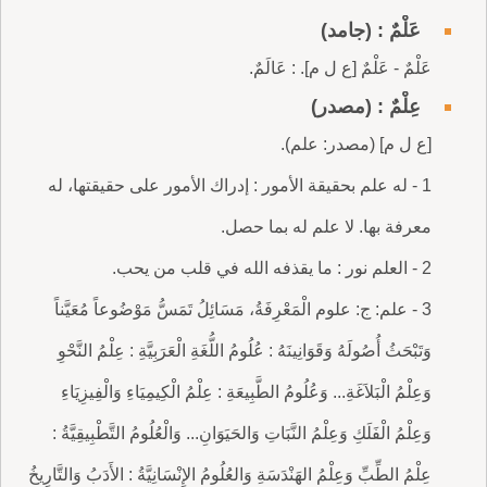
عَلْمٌ : (جامد)
عَلْمٌ - عَلْمٌ [ع ل م]. : عَالَمٌ.
عِلْمٌ : (مصدر)
[ع ل م] (مصدر: علم).
1 - له علم بحقيقة الأمور : إدراك الأمور على حقيقتها، له
معرفة بها. لا علم له بما حصل.
2 - العلم نور : ما يقذفه الله في قلب من يحب.
3 - علم: ج: علوم الْمَعْرِفَةُ، مَسَائِلُ تَمَسُّ مَوْضُوعاً مُعَيَّناً
وَتَبْحَثُ أُصُولَهُ وَقَوَانِينَهُ : عُلُومُ اللُّغَةِ الْعَرَبِيَّةِ : عِلْمُ النَّحْوِ
وَعِلْمُ الْبَلاَغَةِ... وَعُلُومُ الطَّبِيعَةِ : عِلْمُ الْكِيمِيَاءِ وَالْفِيزِيَاءِ
وَعِلْمُ الْفَلَكِ وَعِلْمُ النَّبَاتِ وَالحَيَوَانِ... وَالْعُلُومُ التَّطْبِيقِيَّةُ :
عِلْمُ الطِّبِّ وَعِلْمُ الهَنْدَسَةِ وَالعُلُومُ الإِنْسَانِيَّةُ : الأَدَبُ وَالتَّارِيخُ