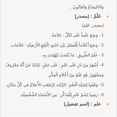
وَالاجْتِمَاعُ وَالقَانُونُ...
عَلَمٌ : (مصدر)
(مصدر: عَلِمَ).
1 - وَضَعَ عَلَماً عَلَى التَّلِّ : عَلاَمَةً.
2 - وَضَعَ أَعْلاَماً لِلْفَصْلِ بَيْنَ حُدُودِ الْبُقَعِ الأَرْضِيَّةِ : عَلاَمَات.
3 - عَلَمُ الطَّرِيقِ : مَا يُنْصَبُ لِيُهْتَدَى بِهِ.
4 - أَشْهَرُ مِنْ نَارٍ عَلَى عَلَمٍ : عَلَى جَبَلٍ، كِنَايَةً عَنْ أَنَّهُ مَعْرُوفٌ
وَمَشْهُورٌ. هُوَ عَلَمٌ مِنْ أَعْلاَمِ الْفِكْرِ.
5 - وَقَفُوا لِتَحِيَّةِ الْعَلَمِ : الرَّايَة. اِرْتَفَعَتِ الأَْعلاَمُ فِي كُلِّ مَكَانٍ.
6 - رَشِيدٌ اِسْمُ عَلَمٍ لِلْمُذَكَّرِ : مِنَ الأَسْمَاءِ الشَّخْصِيَّةِ.
علم : (اسم تفضيل)