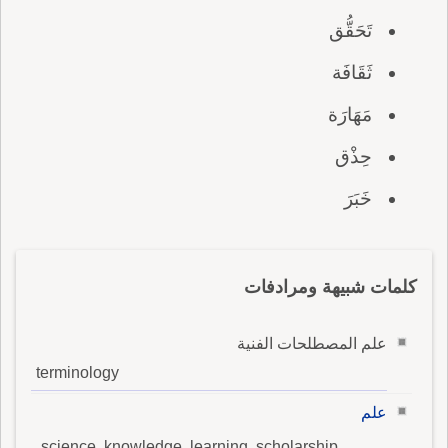
تَحَقُّق
ثَقَافَة
مَهَارَة
حِذْق
خَبَرَ
كلمات شبيهة ومرادفات
علم المصطلحات الفنية
terminology
علم
science, knowledge, learning, scholarship,