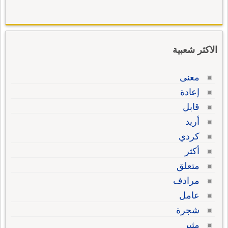
الاكثر شعبية
معنى
إعادة
قابل
أريد
كردي
أكثر
متعلق
مرادف
عامل
شجرة
مثير