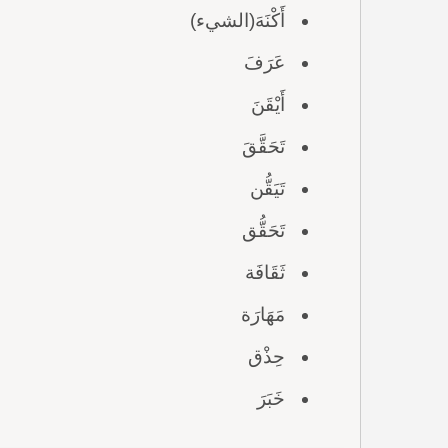
أَكْنَهَ(الشيء)
عَرَفَ
أَيْقَنَ
تَحَقَّقَ
تَيَقُّن
تَحَقُّق
ثَقَافَة
مَهَارَة
حِذْق
خَبَرَ