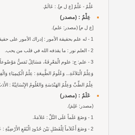
عَلْمٌ - عَلْمٌ [ع ل م]. : عَالَمٌ.
عِلْمٌ : (مصدر)
[ع ل م] (مصدر: علم).
1 - له علم بحقيقة الأمور : إدراك الأمور على حقيقتها، له معرفة بها. لا علم له بما حصل.
2 - العلم نور : ما يقذفه الله في قلب من يحب.
3 - علم: ج: علوم الْمَعْرِفَةُ، مَسَائِلُ تَمَسُّ مَوْضُوعاً مُعَيَّناً
وَعِلْمُ الْبَلاَغَةِ... وَعُلُومُ الطَّبِيعَةِ : عِلْمُ الْكِيمِيَاءِ وَالْفِي
عِلْمُ الطِّبِّ وَعِلْمُ الهَنْدَسَةِ وَالعُلُومُ الإِنْسَانِيَّةُ : الأَدَ
عَلَمٌ : (مصدر)
(مصدر: عَلِمَ).
1 - وَضَعَ عَلَماً عَلَى التَّلِّ : عَلاَمَةً.
2 - وَضَعَ أَعْلاَماً لِلْفَصْلِ بَيْنَ حُدُودِ الْبُقَعِ الأَرْضِيَّةِ : عَلاَمَات.