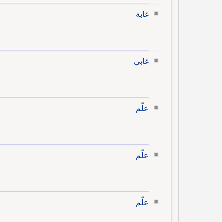
غابة
غابي
علّم
علّم
علّم