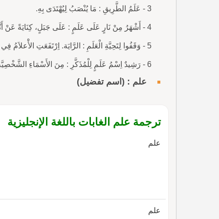
3 - عَلَمُ الطَّرِيقِ : مَا يُنْصَبُ لِيُهْتَدَى بِهِ.
4 - أَشْهَرُ مِنْ نَارٍ عَلَى عَلَمٍ : عَلَى جَبَلٍ، كِنَايَةً عَنْ أَنَّهُ مَعْرُوفٌ وَمَشْهُورٌ. هُوَ عَلَمٌ مِنْ أَعْلاَمِ الْفِكْرِ.
5 - وَقَفُوا لِتَحِيَّةِ الْعَلَمِ : الرَّايَة. اِرْتَفَعَتِ الأَْعلاَمُ فِي كُلِّ مَكَانٍ.
6 - رَشِيدٌ اِسْمُ عَلَمٍ لِلْمُذَكَّرِ : مِنَ الأَسْمَاءِ الشَّخْصِيَّةِ.
علم : (اسم تفضيل)
ترجمة علم الغابات باللغة الإنجليزية
علم
علم