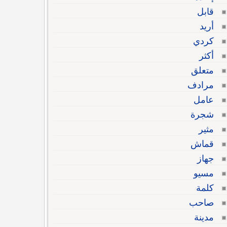
قابل
أريد
كردي
أكثر
متعلق
مرادف
عامل
شجرة
مثير
قماش
جهاز
مسيو
كلمة
صاحب
مدينة