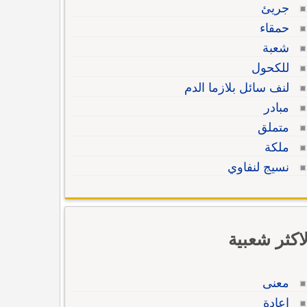
جريئ
حمقاء
شعبة
للكحول
لنف سائل بلازما الدم
مبادر
متملق
ملكة
نسيج لنفاوي
لاكثر شعبية
معنى
إعادة