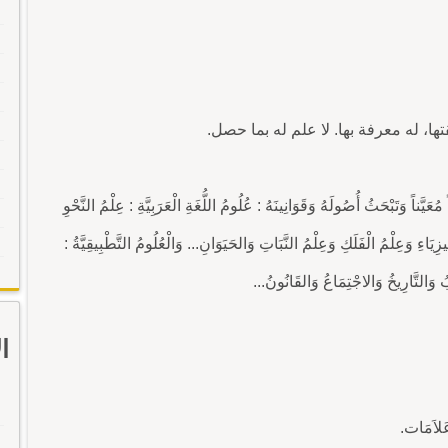
 وَتَبْحَثُ أُصُولَهُ وَقَوَانِينَهُ : عُلُومُ اللُّغَةِ الْعَرَبِيَّةِ : عِلْمُ النَّحْوِ
زِيَاءِ وَعِلْمُ الْفَلَكِ وَعِلْمُ النَّبَاتِ وَالحَيَوَانِ... وَالْعُلُومُ التَّطْبِيقِيَّةُ :
بُ وَالتَّارِيخُ وَالاجْتِمَاعُ وَالقَانُونُ...
ا