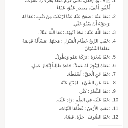
[ع ف و]. (فعل: ثلاثي لازم متعد بحرف). عَفَوْتُ،
أَعْفُو، اُعْفُ، مصدر عَفْوٌ، عَفَاءٌ.
:عَفَا عَنْهُ : صَفَحَ عَنْهُ عَمَّا ارْتَكَبَ مِنْ ذَنْبٍ. :عَفَا لَهُ
:رَجَوْتُهُ أَنْ يَعْفُوَ عَنِّي.
:عَفَا اللَّهُ عَنْهُ : مَحَا ذُنُوبَهُ. :عَفَا اللَّهُ عَنْكَ.
:عَفَتِ الرِّيحُ حُطَامَ الْمَنْزِلِ : مَحَتْهَا. :مَسْأَلَةٌ قَدِيمَةٌ
عَفَاهَا النِّسْيَانُ.
:عَفَا شَعْرَهُ : تَرَكَهُ يَنْمُو وَيَطُولُ.
:عَفَاهُ لِيُنْجِزَ لَهُ عَمَلاً : جَاءهُ طَالِباً إِنْجَازَ عَمَلٍ.
:عَفَا عَنِ الْحَقِّ : أَسْقَطَهُ.
:عَفَا عَنِ الشَّيْءِ : اِمْتَنَعَ عَنْهُ.
:عَفَا الشَّعْرُ : كَثُرَ.
:عَفَا عَلَيْهِ فِي العِلْمِ : زَادَ عَلَيْهِ.
:عَفَتِ الأَرْضُ : غَطَّاهَا النَّبَاتُ.
:عَفَا الصُّوفَ : جَزَّهُ، قَصَّهُ.