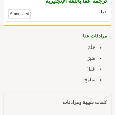
ترجمة عفا باللغة الإنجليزية
عفا
Amnestied
مرادفات عفا
حَلُمَ
صَبَرَ
عَقِلَ
سَامَحَ
كلمات شبيهة ومرادفات