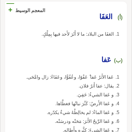
+
المعجم الوسيط
العَفَا
(أ)
العَفَا من البلاد: ما لا أَثَرَ لأَحد فيها بِمِلْكٍ.
عَفا
(ب)
عَفا الأَثرُ عَفا ُ عَفْوًا، وعُفُوًّا، وعَفَاءً: زال وامَّحَى.
يقال: عفا أَثرُ فلان.
و عَفا الشيءُ: خَفِيَ.
و عَفا الأَرضُ: كَثُرَ نباتُها فغطَّاها.
و عَفا الماءُ: لم يخالِطْهُ شيءٌ يكدّره.
و عَفا الرِّيحُ الأَثرَ: مَحَتْه ودرسَتْه.
و عَفا الشيءَ: كثَّره وأَطاله.