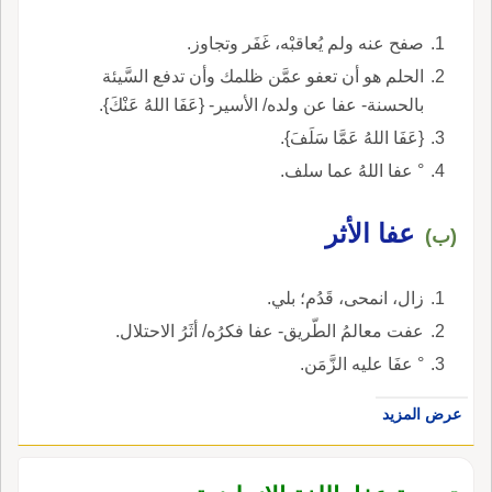
صفح عنه ولم يُعاقبْه، غَفَر وتجاوز.
الحلم هو أن تعفو عمَّن ظلمك وأن تدفع السَّيئة
بالحسنة- عفا عن ولده/ الأسير- {عَفَا اللهُ عَنْكَ}.
{عَفَا اللهُ عَمَّا سَلَفَ}.
° عفا اللهُ عما سلف.
عفا الأثر
(ب)
زال، انمحى، قَدُم؛ بلي.
عفت معالمُ الطّريق- عفا فكرُه/ أثَرُ الاحتلال.
° عفَا عليه الزَّمَن.
عرض المزيد