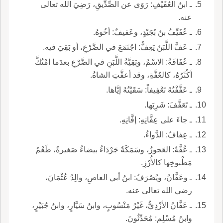
ـ ابنُ العُفَيْفِ: رَوَى عن الصِّدِّيقِ، رَضِيَ الله تعالى
عنه.
ـ عُفَيِّفُ بنُ بُجَيْدٍ، وعَفيفٌ: أخُوهُ.
ـ عَفَّ اللَّبَنُ يَعِفُّ: اجْتَمَعَ في الضَّرْعِ، أو بَقِيَ فيه.
ـ عُفَافَةُ: الاسْمُ، وبَقِيَّةُ اللَّبَنِ في الضَّرْعِ بعدَما امْتُكَّ
أكْثَرُهُ، كالعُفَّةِ، وقد أعفَّتِ الشاةُ.
ـ عَفَّفْتُهُ تَعْفِيفاً: سَقَيْتُهُ إيَّاها.
ـ تَعَفَّفَ: شَرِبَها.
ـ جاءَ على عِفَّانِهِ: إفَّانِهِ.
ـ عِفافُ: الدَّواءُ.
ـ عُفَّةُ: العَجوزُ، وسَمَكَةٌ جَرْدَاءُ بيضاءُ صَغيرةٌ، طَعْمُ
مَطْبوخِها كالأُرْزِ.
ـ وعَفَّانُ، ويُصْرَفُ: ابنُ أبي العاصِ، والِدُ عُثْمَانَ،
رضي الله تعالى عنه.
ـ عَفَّانُ الأزْدِيُّ، غَيْرُ مَنْسُوبٍ، وابنُ سَيَّارٍ، وابنُ جُبَيْرٍ،
وابنُ مُسْلِمٍ: مُحَدِّثُونَ.