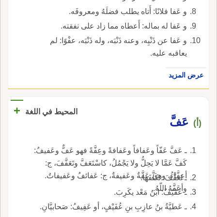
و عَفا فلانًا: أَتاه يطلب فضلَهُ ومعروفَه.
و عَفا له بماله: أَعطاه مما زاد على نفقته.
و عَفا عن ذَنْبِه، وعنه ذَنْبَه، وله ذَنْبَه، عفْوًا: لم
يعاقبه عليه.
عرض المزيد
+
المحيط في اللغة
عَفَّ
(أ)
ـ عَفَّ عَفّاً وعَفافاً وعَفافةً وعِفَّةً فهو عَفٌّ وعَفيفٌ:
كَفَّ عَمَّا لا يَحِلُّ ولا يَجْمُلُ، كاسْتَعَفَّ وتَعَفَّفَ، ج:
أعِفَّاءُ، وهي عَفَّةٌ وعَفيفةٌ، ج: عَفائفُ وعَفيفاتٌ.
ـ تَعَفَّفَ: تَكَلَّفَها.
وأعَفَّهُ اللّهُ.
ـ عُفَيّفٌ: ابنُ مَعْد يكَرِبَ.
ـ عَطيَّةُ بنُ عازِبِ بنِ عُفَيْفٍ، أو عَفِيفُ: صَحابيَّانِ.