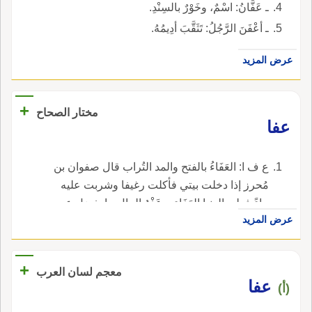
ـ عَفَّانُ: اسْمٌ، وخَوْرٌ بالسِنْدِ.
ـ أعْفَنَ الرَّجُلُ: تَثَقَّبَ أدِيمُهُ.
عرض المزيد
+
مختار الصحاح
عفا
ع ف ا: العَفَاءُ بالفتح والمد التُراب قال صفوان بن
مُحرز إذا دخلت بيتي فأكلت رغيفا وشربت عليه
ماءً فعلى الدنيا العَفَاء و عَفْوُ المال ما يفضل عن
عرض المزيد
النفقة قلت ومنه قوله تعالى {ويسألونك ما يُنفقون
قُل العفو} قلت وأما قوله تعالى {خذ العفو} أي خذ
الميسور من أخلاق الرجال ولا تستقص عليهم قال
+
معجم لسان العرب
ويقال أعطاه عفو ماله يعني أعطاه بغير مسألة
عفا
(أ)
ويقال أعْفِنِي من الخروج معك أي دعني منه و
اسْتَعْفَاهُ من الخروج معه أي سأله الإعْفَاءَ و عَافَاهُ