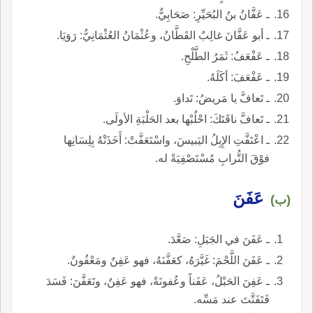
ـ عَفَّانُ بنُ البُحَيِّرِ: صَحَابِيٌّ.
ـ أبو عَفَّانَ غالِبٌ القَطَّانُ، وعُثْمَانُ العُثْمَانِيُّ: رَوَيَا.
ـ عَفْعَفُ: ثَمَرُ الطَّلْحِ.
ـ عَفْعَفَ: أكَلَهُ.
ـ تَعافَّ يا مَريضُ: تَداوَ.
ـ تَعافَّ ناقَتَكَ: احْلُبْها بعد الحَلْبَةِ الأولَى.
ـ اعْتَفَّتِ الإِبِلُ اليَبيسَ، واسْتَعَفَّتْ: أَخَذَتْهُ بِلِسَانِها
فوْقَ التُّرابِ مُسْتَصْفِيَةً له.
عَفَنَ
(ب)
ـ عَفَنَ في الجَبَلِ: صَعَّدَ.
ـ عَفَنَ اللَّحْمَ: غَيَّرَهُ، كعَفَّنَهُ، فهو عَفِنٌ ومَعْفُونٌ.
ـ عَفِنَ الحَبْلُ، عَفَناً وعُفونَةً، فهو عَفِنٌ، وتَعَفَّنَ: فَسَدَ
فَتَفَتَّتَ عند مَسِّه.