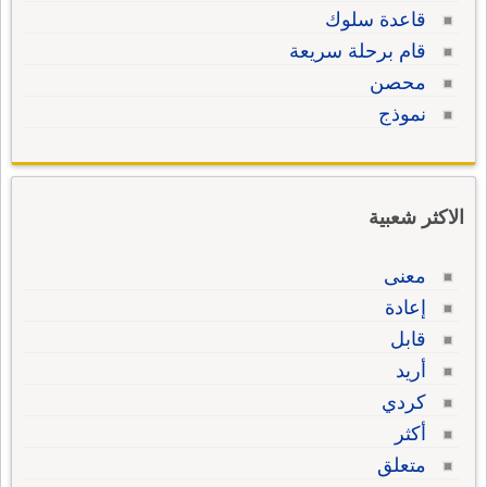
قاعدة سلوك
قام برحلة سريعة
محصن
نموذج
الاكثر شعبية
معنى
إعادة
قابل
أريد
كردي
أكثر
متعلق