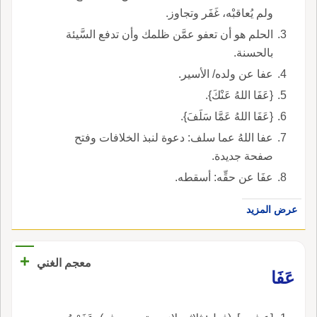
ولم يُعاقبْه، غَفَر وتجاوز.
الحلم هو أن تعفو عمَّن ظلمك وأن تدفع السَّيئة
بالحسنة.
عفا عن ولده/ الأسير.
{عَفَا اللهُ عَنْكَ}.
{عَفَا اللهُ عَمَّا سَلَفَ}.
عفا اللهُ عما سلف: دعوة لنبذ الخلافات وفتح
صفحة جديدة.
عفَا عن حقِّه: أسقطه.
عرض المزيد
+
معجم الغني
عَفَا