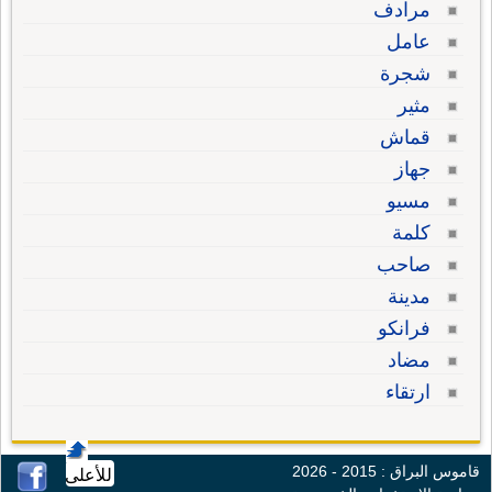
مرادف
عامل
شجرة
مثير
قماش
جهاز
مسيو
كلمة
صاحب
مدينة
فرانكو
مضاد
ارتقاء
قاموس البراق : 2015 - 2026
للأعلى