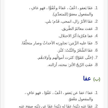
عفَا يَعفو ، اعْفُ ، عَفاءً وعُفُوًّا ، فهو عافِ ،
والمفعول معفوّ (للمتعدِّي).
عفَا الأثرُ زال، انمحى، قَدُم؛ بلي.
عفت معالمُ الطّريق.
عفا فكرُه/ أثَرُ الاحتلال.
عفَا عليه الزَّمَن: تجاوزته الأحداثُ وصار متخلِّفًا.
عفَا الشَّعْرُ والنَّبْتُ: كثُرَ.
{حَتَّى عَفَوْا}: كثرت أموالُهم وأولادهُم.
عفَتِ الرِّيحُ الأثرَ: محته، أزالته.
عفا
(ب)
عفا / عفا عن يَعفو ، اعْفُ ، عَفْوًا ، فهو عافٍ ،
والمفعول مَعْفوّ.
عفَا عنه ذنْبَه/ عفَا له ذنْبَه/ عفَا عن ذنْبَه صفح عنه