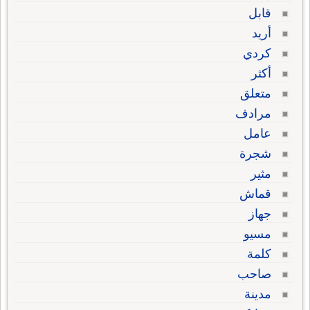
قابل
أريد
كردي
أكثر
متعلق
مرادف
عامل
شجرة
مثير
قماش
جهاز
مسيو
كلمة
صاحب
مدينة