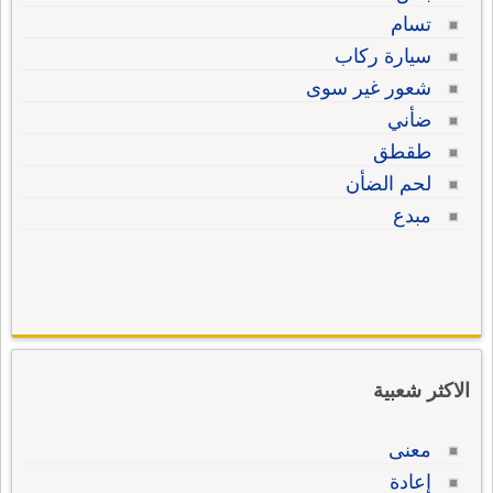
تسام
سيارة ركاب
شعور غير سوى
ضأني
طقطق
لحم الضأن
مبدع
الاكثر شعبية
معنى
إعادة