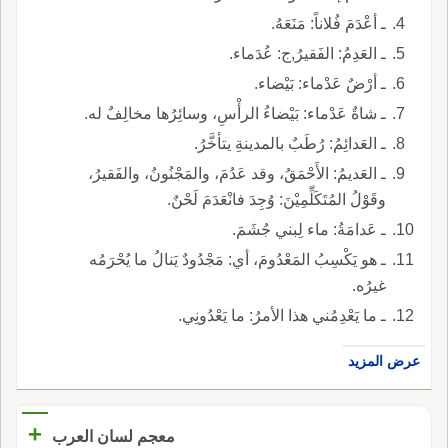
ـ أعْدَمَ فُلاناً: مَنَعَهُ.
ـ العَدِمُ: الفَقيرُ,ج: عُدَماء.
ـ أرْضٌ عَدْماء: بَيْضاء.
ـ شاةٌ عَدْماء: بَيْضاءُ الرأْسِ، وسائِرُها مخالِفٌ له.
ـ العَدائِمُ: رُطَبٌ بالمدينةِ يتأخَّرُ.
ـ العَديمُ: الأَحْمَقُ، وقد عَدُمَ، والمَجْنُونُ، والفَقيرُ،
وقَوْلُ المُتَكَلِّمِيْنَ: وُجِدَ فانْعَدَمَ لَحْنٌ.
ـ عَدامَةُ: ماء لِبني جُشَمَ.
ـ هو يَكْسِبُ المَعْدُومَ، أي: مَجْدُودٌ يَنالُ ما يُحْرَمُه
غيرُه.
ـ ما يَعْدِمُني هذا الأمرُ: ما يَعْدُونِي.
عرض المزيد
+
معجم لسان العرب