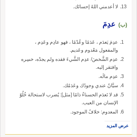
لا أعدمني اللهُ إحسانَك.
عدِمَ
(ب)
عدِمَ يَعدَم ، عَدَمًا وعُدْمًا ، فهو عادِم وعَدِم ،
والمفعول مَعْدوم وعَديم.
عدِم الشَّخصَ/ عدِم الشَّيءَ فقده ولم يجدْه، خسِره
وافتقر إليه.
عدِم مالَه.
سيَّانٌ عندي وجودُك وعَدَمُك.
قد لا تَعدَم الحسناءُ ذامًا [مثل]: يُضرب لاستحالة خُلُوّ
الإنسان من العيب.
المعدوم: خلافُ الموجود.
عرض المزيد