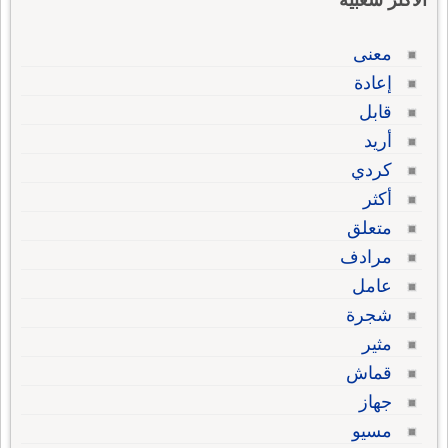
الاكثر شعبية
معنى
إعادة
قابل
أريد
كردي
أكثر
متعلق
مرادف
عامل
شجرة
مثير
قماش
جهاز
مسيو