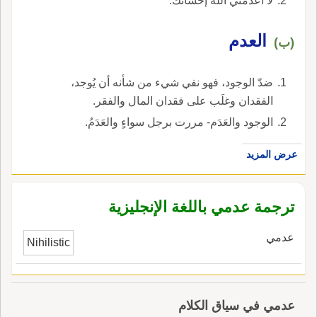
لا أعدمني اللهُ إحسانَك.
العدم
(ب)
ضدّ الوجود، فهو نفي شيء من شأنه أن يُوجد،
الفقدان وغلَب على فقدان المال والفقر.
الوجود والعَدَم- مررت برجل سواءٍ والعَدَمُ.
عرض المزيد
ترجمة عدمي باللغة الإنجليزية
عدمي
Nihilistic
عدمي في سياق الكلام