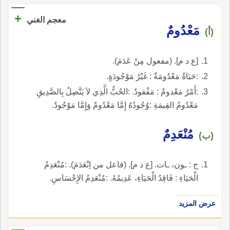
+
معجم الغني
مَعْدُومٌ
(أ)
[ع د م]. (مفعول مِنْ عَدَمَ).
:حَيَاةٌ مَعْدُومَةٌ : غَيْرُ مَوْجُودَةٍ.
:أَمْرٌ مَعْدومٌ : مَفْقودٌ. :الحُبُّ الَّذِي لاَ يَتَّصِلُ بِالصَّدِيقِ
مَعْدُومُ القِيمَةِ :وُجُودُهُ إِمَّا مَعْدُومٌ وَإِمَّا مَوْجُودٌ.
مُنْعَدِمٌ
(ب)
ج : ـون، ـات. [ع د م]. (فاعل من اِنْعَدَمَ). :مُنْعَدِمُ
الْحَيَاءِ : فَاقِدُ الْحَيَاءِ، عَدِيمُهُ. :مُنْعَدِمُ الإِحْسَاسِ.
عرض المزيد