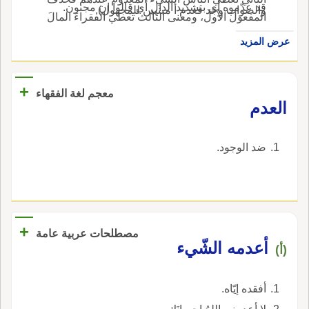
قد عدّموه أي بتشديد الدال أي قالوا إن مجنون.
والصواب وجد فعدم أ مبنيين للمجهول).
المفعول الأَول، ومعنى الثالث تعطي الفقراءَ المالَ
فيكو المحذوفُ المفعولَ الثاني.
عرض المزيد
+
معجم لغة الفقهاء
‏العدم‏
‏ضد الوجود‏.
+
مصطلحات عربية عامة
أعدمه الشّيء
(أ)
أفقده إيّاه.