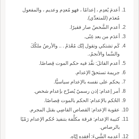
أعدمَ يُعدِم ، إعدامًا ، فهو مُعدِم وعديم ، والمفعول
مُعدَم (للمتعدِّي).
أعدم الشَّخصُ صار فقيرًا.
أعدَم من بعد غِنًى.
كَم تشتكي وتقول إنّك مُعْدَمُ . .. والأرضُ ملكُكَ
والسَّما والأنجمُ،.
أعدم القاتلَ: نفَّذ فيه حكم الموت قِصاصًا.
جريمة تستحقّ الإعدام.
يحكم على نفسه بالإعدام سياسيًّا.
أمر إعدام: إذن رسميّ يُصرِّح بإعدام شخص.
الحُكم بالإعدام: الحكم بالموت قِصاصًا.
عقوبة الإعدام: القصاص القاضِي بقتل المجرم.
كتيبة الإعدام: فرقة مكلَّفة بتنفيذ حُكم الإعدام رَمْيًا
بالرصاص.
أعدمه الشَّيءَ: أفقده إيّاه.