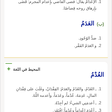
الإعْدَامُ يقال: قضى القاضي بإِعدام المجرم: قَضَى
بإِزهاق روحه قِصاصًا.
العَدَمُ
(ب)
ضدُّ الوُجُودِ.
و العَدَمُ الفَقْر.
+
المحيط في اللغة
العُدْمُ
ـ العُدْمُ، والعُدُمُ والعَدَمُ: الفِقْدَانُ، وغَلَبَ على فِقْدَانِ
المالِ، عَدِمَهُ، عُدْماً، وعَدَمَاً، وأعدمه اللّهُ.
ـ أعدمَنِي الشيءُ: لم أجِدْهُ.
ـ أعْدَمَ إعْداماً وعُدْماً: افْتَقَرَ.