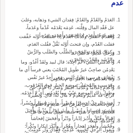
عدم
العَدَمُ والعُدْمُ والعُدُمُ: فِقدان الشيءِ وذهابه، وغلبَ
عل فَقْد المال وقِلَّته، عَدِمَه يَعْدَمُه عُدْماً وعَدَماً،
فهو عَدِمٌ وأَعدَم إذا افتقرَ، وأَعدَمَه غيرُه.
والعَدَمُ: الفقرُ، وكذلك العُدْم إذا ضَمَمْتَ أَوَّله خَفَّفت
فقلت العُدْم، وإن فتحتَ أَوَّله ثَقَّلْ فقُلت العَدَم،
وكذلك الجُحْد والجَحَد والصُّلْب والصَّلَب والرُّشْ
ورجلٌ عَديمٌ: لا عقلَ له.
والرَّشَد والحُزْن والحَزَن.
وأَعدَمَني الشيءُ لم أَجِدْه؛ قال لبيد ولقَدْ أَغْدُو، وما
يَعْدِمُن صاحِبٌ غيرُ طَويلِ المُحْتَبَ يعني فرساً أَي ما
يَفْقِدُني فرسي، يقول: ليس معي أَحدٌ غيرُ نَفْس
وما يَعْدَمُني هذا الأَمرُ أَي م يَعْدُوني.
وفرَسي، والمُحتَبلُ: موضع الحبل فوق العُرْقوب،
وأَعْدَمَ إعْداماً وعُدْماً: افتقر وصار ذا عُدْمٍ؛ عن
وطولُ ذلك الموضع عيْبٌ وما يُعْدِمُني أَي لا أَعدَمُه.
كراع، فه عَديمٌ ومُعدِمٌ لا مالَ له، قال: ونظيره
أَخضَر الرجلُ إحضارا وحُضْراً، وأَيسَرَ إيساراً ويُسْراً،
وفي الحديث: مَن يُقْرِضُ غيرَ عديمٍ ولا ظَلومٍ؛
وأَعسَرَ إعساراً وعُسْراً، وأَنذَر إنذاراً ونُذْراً، وأَقبَلَ
العَديمُ: الذي لا شيء عنده، فعِيلٌ بمعن فاعل.
إقبالاً وقُبْلاً، وأَدْبرَ إدْباراً ودُبْراً وأَفحَشَ إفحاشاً
وأَعدَمَه: مَنَعه.
وفُحْشاً، وأَهجَرَ إهجاراً وهُجْراً، وأَنْكَرَ إنكارا ونُكْراً؛
ويقول الرجل لحبيبه: عَدِمْتُ فَقْدَك ول عَدِمتُ