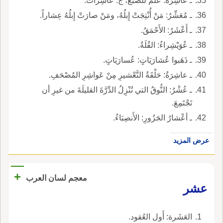
ـ عاشِرَةُ: عَلَمٌ للضَّبُع، ج: عاشِراتٌ.
ـ مُعَشِّرُ: مَنْ أُنْتِجَتْ إِبلُهُ، ومَنْ صارَتْ إِبلُهُ عِشاراً.
ـ أَعْشَرُ: الأَحْمَقُ.
ـ عُوَيْشِراءُ: القُلَةُ.
ـ ذَهَبوا عُشارَيَاتٍ: عُسارَيَاتٍ.
ـ عاشِرَةُ: حَلْقَةُ التَّعْشيرِ مِنْ عَواشِرِ المُصْحَفِ.
ـ عُشْرُ: النُّوقُ التي تُنْزِلُ الدِّرَّةَ القليلَةَ من غيرِ أن
تَجْتَمِعَ.
ـ أعْشارُ الجَزُورِ: الأَنصِبَاءُ.
عرض المزيد
+
معجم لسان العرب
عشر
العَشَرة: أَول العُقود.