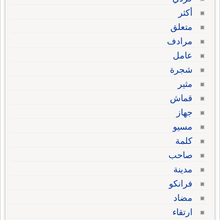
أكثر
متعلق
مرادف
عامل
شجرة
مثير
قماش
جهاز
مسيو
كلمة
صاحب
مدينة
فرانكو
مضاد
ارتقاء