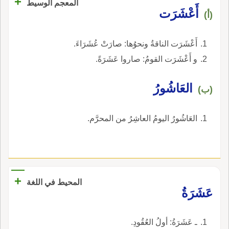
+
المعجم الوسيط
أَعْشَرَت
(أ)
أَعْشَرَت الناقةُ ونحوُها: صارَتْ عُشَرَاءَ.
و أَعْشَرَت القومُ: صاروا عَشَرَةً.
العَاشُورُ
(ب)
العَاشُورُ اليومُ العاشِرُ من المحرَّم.
+
المحيط في اللغة
عَشَرَةُ
ـ عَشَرَةُ: أولُ العُقُودِ.