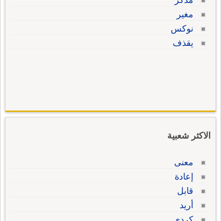
مذكر
مغير
نوكس
يقذف
الاكثر شعبية
معنى
إعادة
قابل
أريد
كردي