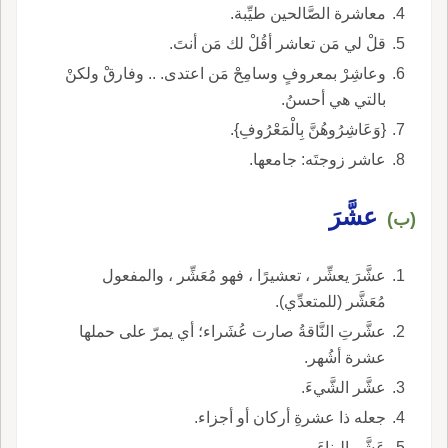
معاشرة الصَّالحين طيِّبة.
قلْ لي مَن تعاشر أقُلْ لك مَن أنتَ.
وعاشِرْ بمعروفٍ وسامِحْ مَن اعتدى. .. وفارقْ ولكنْ
بالتي هي أحسنُ.
{وَعَاشِرُوهُنَّ بِالْمَعْرُوفِ}.
عاشر زوجتَه: جامعها.
عشَّرَ
(ب)
عشَّرَ يعشِّر ، تعشيرًا ، فهو مُعَشِّر ، والمفعول
مُعَشَّر (للمتعدِّي).
عشَّرتِ النَّاقةُ صارت عُشَراء؛ أي يمرّ على حملها
عشرة أشُهر.
عشَّر الشَّيءَ.
جعله ذا عشرةِ أركان أو أجزاء.
عَشَّر البناءَ.