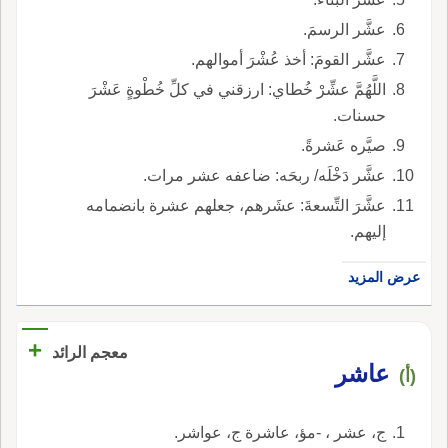
عشَّر الرسمَ.
عشَّر القومَ: أخذ عُشْرَ أموالهم.
اللَّهُمَّ عشِّرْ خُطاي: ارزقني في كلِّ خُطْوةٍ عَشْرَ
حسنات.
صيَّره عَشرةً.
عشَّر دَخْلَه/ ربحَه: ضاعفه عشر مرات.
عشَّرَ التِّسعةَ: عشَرهم، جعلهم عشرة بانضمامه
إليهم.
عرض المزيد
+
معجم الرائد
عاشر
(أ)
ج، عشر ، -مؤ، عاشرة ج، عواشر.