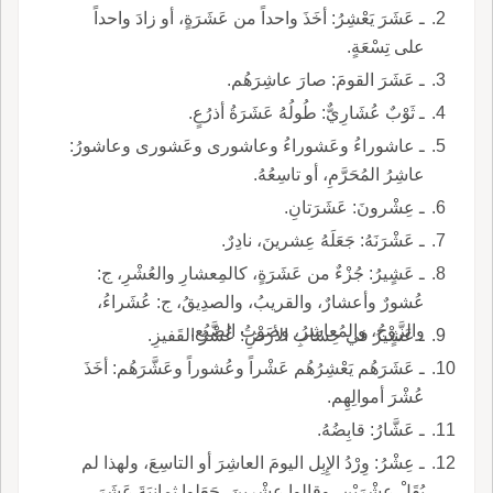
ـ عَشَرَ يَعْشِرُ: أخَذَ واحداً من عَشَرَةٍ، أو زادَ واحداً
على تِسْعَةٍ.
ـ عَشَرَ القومَ: صارَ عاشِرَهُم.
ـ ثَوْبٌ عُشَارِيٌّ: طُولُهُ عَشَرَةُ أذرُعٍ.
ـ عاشوراءُ وعَشوراءُ وعاشورى وعَشورى وعاشورُ:
عاشِرُ المُحَرَّمِ، أو تاسِعُهُ.
ـ عِشْرونَ: عَشَرَتانِ.
ـ عَشْرَنَهُ: جَعَلَهُ عِشرينَ، نادِرٌ.
ـ عَشٍيرُ: جُزْءٌ من عَشَرَةٍ، كالمِعشارِ والعُشْرِ، ج:
عُشورٌ وأعشارٌ، والقريبُ، والصدِيقُ، ج: عُشَراءُ،
والزَّوْجُ، والمُعاشِرُ، وصَوْتُ الضَّبُعِ.
ـ عَشٍيرُ في حِسَابِ الأرضِ: عُشْرُ القَفيزِ.
ـ عَشَرَهُم يَعْشِرُهُم عَشْراً وعُشوراً وعَشَّرَهُم: أخَذَ
عُشْرَ أموالِهِم.
ـ عَشَّارُ: قابِضُهُ.
ـ عِشْرُ: وِرْدُ الإِبِل اليومَ العاشِرَ أو التاسِعَ، ولهذا لم
يُقَلْ عِشْرَيْنِ، وقالوا عِشْرينَ، جَعَلوا ثمانِيَةَ عَشَرَ