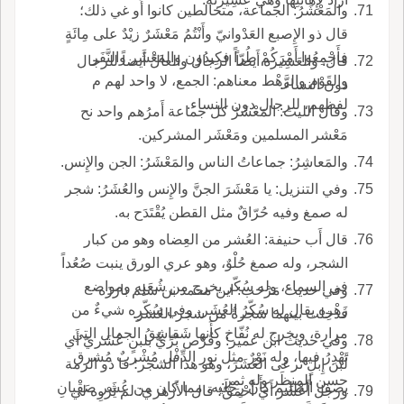
والمَعْشَرُ: الجماعة، متخالطين كانوا أَو غي ذلك؛
قال ذو الإِصبع العَدْوانيّ وأَنْتُمُ مَعْشَرٌ زيْدٌ على مِائَةٍ
فأَجْمِعُوا أَمْرَكُمْ طُرّاً فكِيدُون والمَعْشَر والنَّفَر
قال: والعَشِيرة أَيضاً الرجال والعالَ أَيضاً للرجال
والقَوْم والرَّهْط معناهم: الجمع، لا واحد لهم م
دون النساء.
لفظهم، للرجال دون النساء.
وقال الليث: المَعْشَرُ كل جماعة أَمرُهم واحد نح
مَعْشر المسلمين ومَعْشَر المشركين.
والمَعاشِرُ: جماعاتُ الناس والمَعْشَرُ: الجن والإِنس.
وفي التنزيل: يا مَعْشَرَ الجنَّ والإِنس والعُشَرُ: شجر
له صمغ وفيه حُرّاقٌ مثل القطن يُقْتَدَح به.
قال أَب حنيفة: العُشر من العِضاه وهو من كبار
الشجر، وله صمغ حُلْوٌ، وهو عري الورق ينبت صُعُداً
في السماء، وله سُكّر يخرج من شُعَبِه ومواضع
وفي حديث مَرْحب: اين محمد بن سلم بارَزَه
زَهْرِه يقال له سُكّرُ العُشَر، وفي سُكّرِه شيءٌ من
فدخلت بينهما شجرةٌ من شجر العُشر.
مرارة، ويخرج له نُفّاخ كأَنها شَقاشِقُ الجمال التي
وفي حديث ابن عمير: وقُرْص بُرِّيٌّ بلبنٍ عُشَريّ أَي
تَهْدِرُ فيها، وله نَوْرٌ مثل نور الدِّفْل مُشْربٌ مُشرق
لَبَن إِبلٍ ترعى العُشَرَ، وهو هذا الشجر؛ قا ذو الرمة
حسن المنظَر وله ثمر.
يصف الظليم كأَنّ رِجْلَيه، مما كان من عُشَر صَقْبانِ
ورجل أَعْشَر أَي أَحْمَقُ؛ قال الأَزهري: لم يَرْوِه لي