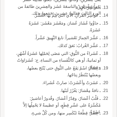
يَوْماً عِشْرَيْنِ، والتاسعَةَ عَشَرَ والعِشرِينَ طائفةً من
ـ عواشِرُ: الإِبِلُ.
الوِردِ الثالِثِ فقالوا: عِشرينَ، جَمَعوهُ بذلك.
ـ عواشِر القرآنِ: الآي التي يَتِمُّ بها العَشْرُ.
ـ جاؤُوا عُشَارَ عُشارَ، ومَعْشَرَ مَعْشَرَ: عَشَرَةً
عَشَرَةً.
ـ عَشَّرَ الحِمارُ تَعْشيراً: تابعَ النَّهِيقَ عَشْراً.
ـ عَشَّرَ الغُرابُ: نَعَقَ كذلك.
ـ عُشَراءُ من النُّوقِ: التي مَضَى لِحَمْلِها عَشَرَةُ أشْهُرٍ،
أو ثمانيةٌ، أو هي كالنُّفَساءِ من النساءِ، ج: عُشَرَاوَاتٌ
وعِشارٌ.
ـ عِشَارُ: اسْمٌ يَقَعُ على النُّوقِ حتى يُنْتَجَ بعضُها،
وبعضُها يُنْتَظَرُ نِتاجُها.
ـ عَشَرَتْ وأعْشَرَتْ: صارتْ عُشَراءَ.
ـ ناقةٌ مِعْشارٌ: يَغْزُرُ لَبَنُها.
ـ قَلْبٌ أعْشارٌ، وقِدْرٌ أعْشارٌ، وقُدورٌ أعاشيرُ:
مُكَسَّرَةٌ على عَشْرِ قِطَعٍ، أو عظيمةٌ لا يَحْمِلُها إلاَّ
عَشَرَةٌ.
ـ عِشْرُ: قِطْعَةٌ تَنْكَسِر منها، ومن كُلِّ شيءٍ،