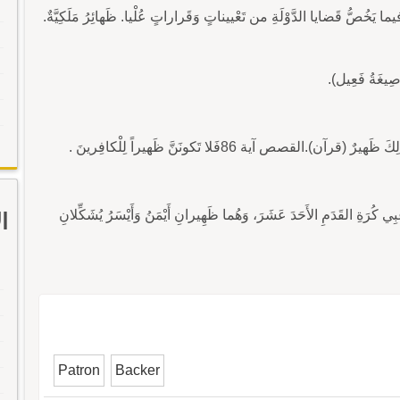
ا يَخُصُّ قَضايا الدَّوْلَةِ من تَعْييناتٍ وَقَراراتٍ عُلْيا. ظَهائِرُ مَلَكِيَّةٌ.
صِيغَةُ فَعِيل).
2 - هُوَ ظَهيرهُ : مُعينُهُالتحريم آية 4 والْمَلائِكَةُ بَعْدَ ذَلِكَ ظَهيرٌ (قرآن).القصص آية 86فَلا تَكونَنَّ ظَهيراً لِلْكافِرينَ .
عِبِي كُرَةِ القَدَمِ الأَحَدَ عَشَرَ، وَهُما ظَهِيرانِ أَيْمَنُ وَأَيْسَرُ يُشَكِّلانِ
ا
Patron
Backer