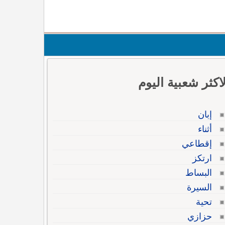
لاكثر شعبية اليوم
إبان
أثناء
إقطاعي
ارتكز
البساط
السيرة
تحية
حزازي