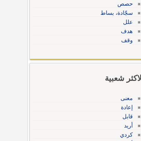
حصص
سجّادة، بساط
علل
هدف
وقف
لاكثر شعبية
معنى
إعادة
قابل
أريد
كردي