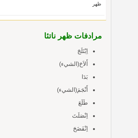
ظهر
مرادفات ظهر ناتئا
اِبْتَلَجَ
أَلاَحَ(الشيء)
بَدَا
أَنْجَمَ(الشيء)
طَلَعَ
اِنْصَلَتَ
اِنْفَضَحَ