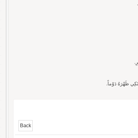
كِي ظَهْرَهُ دَوْماً.
Back