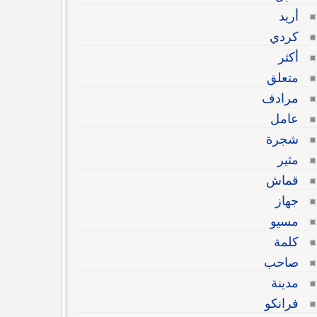
أريد
كردي
أكثر
متعلق
مرادف
عامل
شجرة
مثير
قماش
جهاز
مسيو
كلمة
صاحب
مدينة
فرانكو