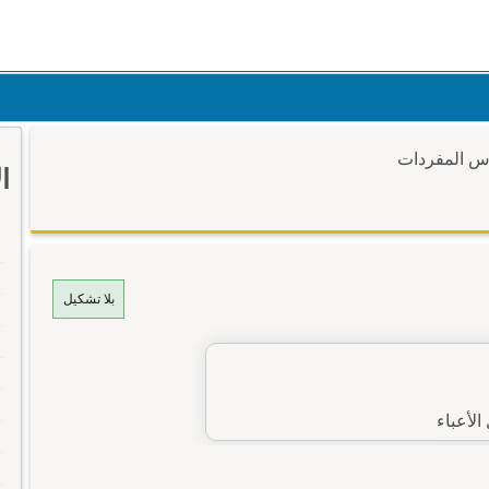
وس المفردات
ا
بلا تشكيل
لأعباء