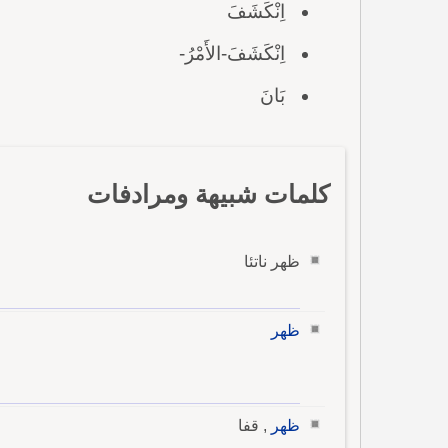
اِنْكَشَفَ
اِنْكَشَفَ-الأَمْرُ-
بَانَ
كلمات شبيهة ومرادفات
ظهر ناتئا
ظهر
ظهر
, قفا