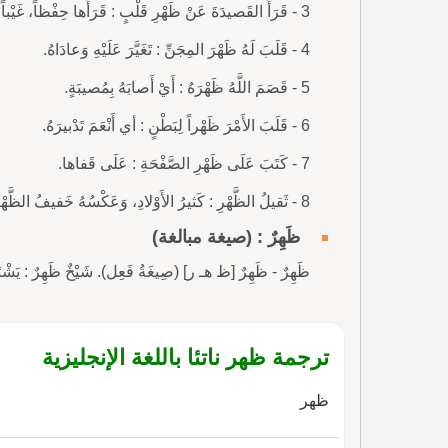
3 - قَرَأَ القَصيدَةَ عَنْ ظَهْرِ قَلْبٍ : قَرَأَها حِفْظاً، غَيْباً.
4 - قَلَبَ لَهُ ظَهْرَ المِجَنِّ : تَغَيَّرَ عَلَيْهِ وَعادَاهُ.
5 - قَصَمَ اللَّهُ ظَهْرَهُ : أَيْ أَصابَهُ بِمُصيبَةٍ.
6 - قَلَبَ الأَمْرَ ظَهْراً لِبَطْنٍ : أي أَنْعَمَ تَدْبيرَهُ.
7 - كَتَبَ عَلَى ظَهْرِ الصَّفْحَةِ : عَلَى قَفاها.
8 - ثَقيلُ الظَّهْرِ : كَثيرُ الأَوْلادِ، وَعَكْسُهُ خَفيفُ الظَّهْرِ.
ظَهِرٌ : (صيغة مبالغة)
ظَهِرٌ - ظَهِرٌ [ظ هـ ر] (صِيغَةُ فَعِل). شَيْخٌ ظَهِرٌ : يَشْتَ
ترجمة ظهر ناتئا باللغة الإنجليزية
ظهر