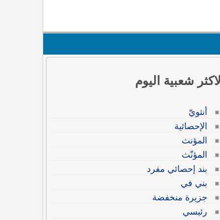
لاكثر شعبية اليوم
أنثويّ
الإحصائية
المؤنث
المؤنّث
بند إحصائي مفرد
بني في
جزيرة منخفضة
رئيسي