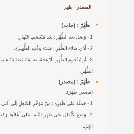
المصدر
ظهر
ظُهْرٌ : (جامد)
1 - وَصَلَ بَعْدَ الظُّهْرِ : بَعْدَ مُنْتَصَفِ النَّهارِ.
2 - أَدَّى صَلاةَ الظُّهْرِ : صَلاةَ وَقْتِ الظًّهيرَةِ.
3 - أَراهُ نُجومَ الظُّهْرِ : أَزْعَجَهُ، ضايَقَهُ مُضايَقَةً شَديدَ
الظُّهْرِ.
ظَهْرٌ : (مصدر)
(مصدر: ظَهَرَ).
1 - حَمَلَهُ عَلى ظَهْرِهِ : مِنْ مُؤَخَّرِ الكاهِلِ إلَى أَدْنَى العَجُزِ عِنْدَ آخِرِهِ، خِلافُ البَطْنِ. حَضَرَ رَجُلٌ مُقَوَّسُ الظَّهْرِ.
2 - وَضَعَ الأَثْقالَ على ظَهْرِ دابَّتِهِ : عَلى أَعْلاَها. رَكِبَ
الإِبِلِ.