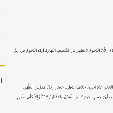
ةً. (لأَنَّ النُّجومَ لا تَظْهَرُ في مُنْتَصَفِ النَّهارِ). أَرَاهُ النُّجُومَ في عِزِّ
ا
 ظَهْرَ حِمارِهِ حينَ كانَتِ الْمُدُنُ والأَقالِيمُ لا تُبْلَغُ إِلاَّ عَلَى ظُهورِ