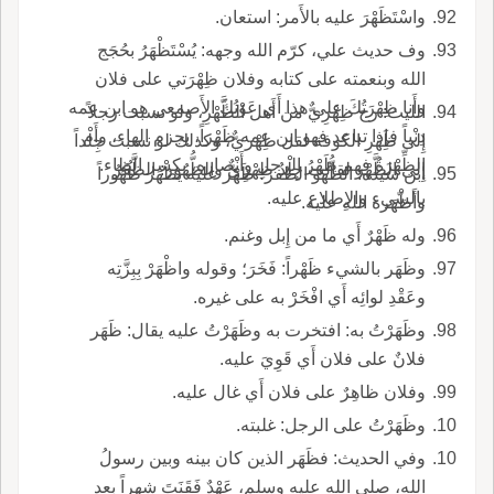
واسْتَظَهْرَ عليه بالأَمر: استعان.
وف حديث علي، كرّم الله وجهه: يُسْتَظْهَرُ بحُجَج
الله وبنعمته على كتابه وفلان ظِهْرَتي على فلان
وأَنا ظِهْرَتُكَ على هذا أَي عَوْنُكَ الأَصمعي هو ابن عمه
الليث: رج ظِهْرِيٌّ من أَهل الظَّهْرِ، ولو نسبت رجلاً
دِنْياً فإِذا تباعد فهو ابن عمه ظَهْراً، بجزم الهاء، وأَم
إِلى ظَهْرِ الكوفة لقل ظِهْريٌّ، وكذلك لو نسبت جِلْداً
الظِّهْرَةُ فهم ظَهْرُ الرجل وأَنْصاره، بكسر الظاء.
إِلى الظَّهْر لقالت جِلْدٌ ظِهْرِيٌّ والظُّهُور: الظَّفَرُ
ابن سيده: الظُّهو الظفر؛ ظَهَر عليه يَظْهَر ظُهُوراً
بالسّيء والإِطلاع عليه.
وأَظْهَره الله عليه.
وله ظَهْرٌ أَي ما من إِبل وغنم.
وظَهَر بالشيء ظَهْراً: فَخَرَ؛ وقوله واظْهَرْ بِبِزَّتِه
وعَقْدِ لوائِه أَي افْخَرْ به على غيره.
وظَهَرْتُ به: افتخرت به وظَهَرْتُ عليه يقال: ظَهَر
فلانٌ على فلان أَي قَوِيَ عليه.
وفلان ظاهِرٌ على فلان أَي غال عليه.
وظَهَرْتُ على الرجل: غلبته.
وفي الحديث: فظَهَر الذين كان بينه وبين رسولُ
الله، صلى الله عليه وسلم، عَهْدٌ فَقَنَتَ شهراً بعد