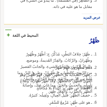
و الظَّاهِرُ (في الفلسفة) : ما يبدو من الشيءِ في
مقابل ما هو عليه في ذاته.
عرض المزيد
+
المحيط في اللغة
ظَهْرُ
ـ ظَهْرُ: خِلافُ البَطْنِ، مُذَكَّرٌ، ج: أظْهُرٌ وظُهُورٌ
وظُهْرانٌ، والرِّكابُ. والقِدْرُ القَديمةُ، وموضع،
والمالُ الكثيرُ، والفَخْرُ بالشيءِ، والجانبُ القصيرُ
ـ هم مُظْهِرونَ: لهم ظَهْرٌ.
من الرِّيشِ، كالظُّهارِ، ج: ظُهْرانٌ، وطريقُ البَرِّ، وما
ـ ظَهَرُ: الشِّكايَةُ من الظَّهْرِ، ظهِرَ، فهو ظَهيرٌ: وهو
غَلُظَ من الأرضِ وارْتَفَعَ، ولَفْظُ القُرْآنِ، والبَطْنُ
القَويُّ الظَّهْرِ، كالمُظهَّرِ، وقد ظَهَرَ ظَهَارَةً، ومتاعُ
تأويلُه، والحديثُ والخَبَرُ، وما غابَ عنكَ، وإِصابَةُ
البيتِ.
ـ أعْطاهُ عن ظَهْرِ يدٍ: ابْتداءً بلا مُكافَأةٍ.
الظَّهْرِ بالضَّرْبِ، والفِعْلُ ظَهَرَ.
ـ خفيفُ الظَّهْرِ: قليلُ العِيالِ، وثَقِيلُه: كثيرُهُ.
ـ هو على ظَهْرٍ: مُزْمِعٌ للسَّفَرِ.