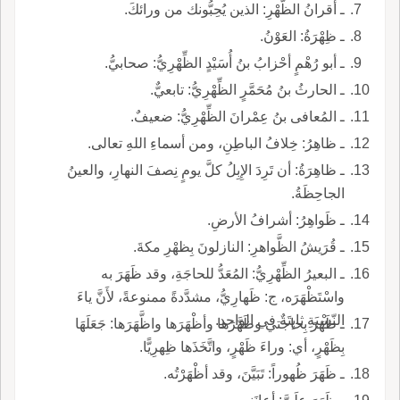
ـ أقرانُ الظَّهْرِ: الذين يُحِبُّونك من ورائكَ.
ـ ظِهْرَةُ: العَوْنُ.
ـ أبو رُهْمٍ أحْزابُ بنُ أُسَيْدٍ الظِّهْرِيُّ: صحابيُّ.
ـ الحارثُ بنُ مُحَمَّرٍ الظِّهْرِيُّ: تابعيٌّ.
ـ المُعافى بنُ عِمْرانَ الظِّهْرِيُّ: ضعيفٌ.
ـ ظاهِرُ: خِلافُ الباطِنِ، ومن أسماءِ اللهِ تعالى.
ـ ظاهِرَةُ: أن تَرِدَ الإِبِلُ كلَّ يومٍ نِصفَ النهارِ، والعينُ
الجاحِظَةُ.
ـ ظَواهِرُ: أشرافُ الأرضِ.
ـ قُرَيشُ الظَّواهرِ: النازلونَ بِظهْرِ مكةَ.
ـ البعيرُ الظِّهْرِيُّ: المُعَدُّ للحاجَةِ، وقد ظَهَرَ به
واسْتَظْهَرَه، ج: ظَهارِيُّ، مشدَّدةً ممنوعةً، لأَنَّ ياءَ
النّسْبَةِ ثابِتَةٌ في الواحدِ.
ـ ظَهَرَ بِحاجتي وظَهَّرَها وأظْهَرَها واظَّهَرَها: جَعَلَهَا
بِظَهْرٍ، أي: وراءَ ظَهْرٍ، واتَّخَذَها ظِهرِيًّا.
ـ ظَهَرَ ظُهوراً: تَبَيَّنَ، وقد أظْهَرْتُه.