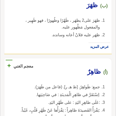
ظهَرَ
(ب)
ظهَرَ على2 يظهَر ، ظَهْرًا وظُهورًا ، فهو ظَهِير ،
والمفعول مَظْهور عليه.
ظهَر عليه فلانٌ أعانه وسانده.
عرض المزيد
+
معجم الغني
ظاهِرٌ
(أ)
جمع: ظَواهِرُ. [ظ هـ ر]. (فاعل من ظَهَرَ).
:اِسْتَقَرَّ في ظاهِرِ الْمَدينَةِ : في ضَاحِيَتِها.
:عَلَى ظاهِرِ اليَدِ : على ظَهْرِ اليَدِ.
:يَقْرَأُ القَصيدَةَ ظاهِراً : يَقْرَأُها عَنْ ظَهْرِ قَلْبٍ، غَيْباً.