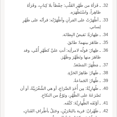
ـ قَرَأهُ من ظَهْرِ القَلْبِ: حِفْظاً بلا كِتابٍ، وقَرَأهُ
ظاهِراً، واسْتَظْهَرَه.
ـ أظْهَرْتُ على القرآنِ وأظْهَرْتُه: قرأتُه على ظَهْرِ
لِساني.
ـ ظِهارَةُ: نَقيضُ البِطانَة.
ـ ظاهَرَ بينهما: طابَقَ.
ـ ظِهارُ: قولُه لامرأتِه: أنتِ عليَّ كظَهْرِ أُمِّي، وقد
ظاهَرَ منها وتَظَهَّرَ وظَهَّرَ.
ـ مَظْهَرُ: المَصْعَدُ.
ـ ظَهارُ: ظاهِرُ الحَرَّةِ.
ـ ظُهارُ: الجَماعةُ.
ـ ظُهارِيَّةُ: مِن أُخَذِ الصِّرَاعِ، أو هي الشَّغْزَبِيَّةُ، أو أن
تَصْرَعَهُ على الظَّهْرِ، ونَوْعٌ من النكاحِ.
ـ أوْثَقَه الظُّهارِيَّةَ: كتَّفَه.
ـ ظَهْرانُ: قرية بالبَحْرَيْنِ، وجَبَلٌ بأطْرافِ القَنانِ،