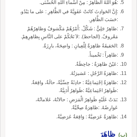
:هُوَ اللَّهُ الظَّاهِرُ : مِنْ أَسْماءِ اللَّهِ الْحُسْنَى.
:إِنَّ الحَوادِثَ كانَتْ عَفَوِيَّةً في الظَّاهِرِ : على ما يَبْدُو.
:حَسَبَ الظَّاهِرِ.
:ظاهِرٌ جَلِيٌّ : شَكْلٌ. :أَمْرُهُمْ مَكْشوفٌ وَظاهِرُهُمْ
مَعْروفٌ. (الجاحظ). :لاَ تَحْكُمْ على النَّاسِ بِظاهِرِهِمْ.
:الحَقيقَةُ ظاهِرَةٌ لِلْعِيانِ : واضِحَةٌ، بارِزَةٌ.
:ظاهِراً : تَخْميناً.
:عَيْنٌ ظاهِرَةٌ : جاحِظَةٌ.
:ظاهِرَةُ الرَّجُلِ : عَشيرَتُهُ.
:ظاهِرَةٌ اِجْتِماعِيَّةٌ : حادِثَةٌ حِسِّيَّةٌ، حالَةٌ، واقِعَةٌ.
:ظَواهِرُ اجْتِماعِيَّةٌ :ظَواهِرُ أَدَبِيَّةٌ.
:بَدَتْ عَلَيْهٍ ظَواهِرُ الْمَرَضِ : حالاتُهُ، عَلاماتُهُ،
عَوارِضُهُ. :ظاهِرَةٌ صِحِّيَّةٌ.
:ظاهِرَةٌ عَرَضِيَّةٌ : وَاقِعَةٌ عَرَضِيَّةٌ.
ظاهَرَ
(ب)