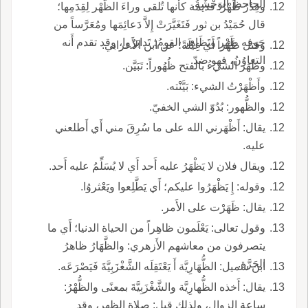
الجاحظ الوَحْشَةُ.
وقِدْرٌ ظَهْرٌ: قديمة كأَنها تُلقى وراءَ الظَّهْر لِقِدَمِها؛
قال حُمَيْدُ بن ثور فَتَغَيَّرَتْ إِلاَّ دَعائِمَها ومُعَرَّساً من
جَوفه ظَهْر وتَظَاهر القومُ؛ تَدابَرُوا، وقد تقدم أَنه
وقتل ظَهْراً أَي غِيْلَةً؛ عن ابن الأَعرابي.
التعاوُنُ، فهو ضدّ.
وظَهَر الشيءُ بالفتح ظُهُوراً: تَبَيَّن.
وأَظْهَرْتُ الشيء: بَيَّنْته.
والظُّهور: بُدُوّ الشي الخفيّ.
يقال: أَظْهَرني الله على ما سُرِقَ مني أَي أَطلعني
عليه.
ويقال فلان لا يَظْهَرُ عليه أَحد أَي لا يُسَلِّمُ عليه أَحد.
وقوله: إِ يَظْهَرُوا عليكم؛ أَي يَطَّلِعوا ويَعْثروُا.
يقال: ظَهَرْت على الأَمر.
وقول تعالى: يَعْلَمون ظاهِراً من الحياة الدنيا؛ أَي ما
يتصرفون من معاشهم الأَزهري: والظَّهَارُ ظاهرُ
الحَرَّة.
ابن شميل: الظُّهَارِيَّة أَ يَعْتَقِلَه الشَّغْزَبِيَّةَ فَيَصْرَعَه.
يقال: أَخذه الظُّهارِيَّة والشَّغْزَبِيَّةَ بمعنًى والظُّهْرُ:
ساعة الزوال، ولذلك قيل: صلاة الظهر، وقد