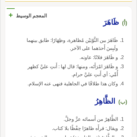
+
المعجم الوسيط
ظَاهَرَ
(أ)
ظَاهَرَ بين الثَّوْبَيْن مُظاهرة، وظِهَارًا: طابق بينهما
ولَبِسَ أَحدَهما على الآخر.
و ظَاهَرَ فلانًا: عاونه.
و ظَاهَرَ امْرَأَتَه، ومنها: قال لها : أَنتِ عليَّ كظهر
أُمِّي: أي أَنتِ عليَّ حرام.
وكان هذا طلاقًا في الجاهلية فنهى عنه الإسلام.
الظَّاهِرُ
(ب)
الظَّاهِرُ من أَسمائه عزَّ وجلَّ.
ويقال: قرأَه ظاهرًا حِفْظًا بلا كتاب.