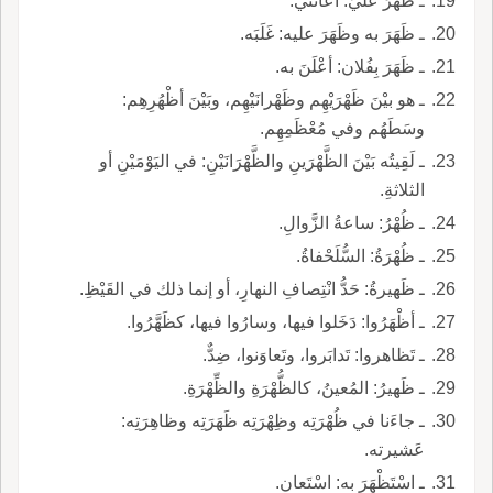
ـ ظَهَرَ علَيَّ: أعانَني.
ـ ظَهَرَ به وظَهَرَ عليه: غَلَبَه.
ـ ظَهَرَ بِفُلان: أعْلَنَ به.
ـ هو بيْنَ ظَهْرَيْهِم وظَهْرانَيْهِم، وبَيْنَ أظْهُرِهِم:
وسَطَهُم وفي مُعْظَمِهِم.
ـ لَقِيتُه بَيْنَ الظَّهْرَينِ والظَّهْرَانَيْنِ: في اليَوْمَيْنِ أو
الثلاثةِ.
ـ ظُهْرُ: ساعةُ الزَّوالِ.
ـ ظُهْرَةُ: السُّلَحْفاةُ.
ـ ظَهيرةُ: حَدُّ انْتِصافِ النهارِ، أو إنما ذلك في القَيْظِ.
ـ أظْهَرُوا: دَخَلوا فيها، وسارُوا فيها، كظَهَّرُوا.
ـ تَظاهروا: تَدابَروا، وتَعاوَنوا، ضِدٌّ.
ـ ظَهيرُ: المُعينُ، كالظُّهْرَةِ والظِّهْرَةِ.
ـ جاءَنا في ظُهْرَتِه وظِهْرَتِه ظَهَرَتِه وظاهِرَتِه:
عَشيرته.
ـ اسْتَظْهَرَ به: اسْتَعان.