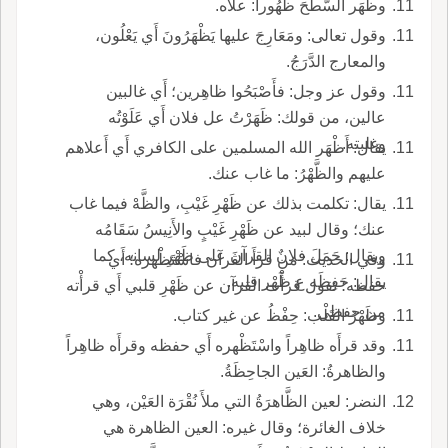
وظَهَر السَّطْحَ ظُهُوراً: علاه.
وقول تعالى: ومَعَارِجَ عليها يَظْهَرُونَ أَي يَعْلُون،
والمعارج الدَّرَجُ.
وقول عز وجل: فأَصْبَحُوا ظاهِرين؛ أَي غالبين
عالين، من قولك: ظَهَرْتُ عل فلان أَي عَلَوْتُه
وغلبته.
يقال: أَظْهَر الله المسلمين على الكافري أَي أَعلاهم
عليهم والظَّهْرُ: ما غاب عنك.
يقال: تكلمت بذلك عن ظَهْرِ غَيْبِ، والظَّهْ فيما غاب
عنك؛ وقال لبيد عن ظَهْرِ غَيْبٍ والأَنِيسُ سَقَامُه
ويقال: حَمَلَ فلانٌ القرآنَ على ظَهْرِ لسانه، كما
وفي الحديث: من قرأَ القرآن فاسْتَظْهره؛ أَي
يقال: حَفِظَه ع ظَهْر قلبه.
حفظه؛ تقول قرأْت القرآن عن ظَهْرِ قلبي أَي قرأْته
من حفظي.
وظَهْرُ القَلْب: حِفْظُ عن غير كتاب.
وقد قرأَه ظاهِراً واسْتَظْهره أَي حفظه وقرأَه ظاهِراً
والظاهرةُ: العَين الجاحِظَةُ.
النضر: لعين الظَّاهرَةُ التي ملأَ نُقْرَة العَيْن، وهي
خلاف الغائرة؛ وقال غيره: العين الظاهرة هي