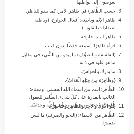
يغوصون إلى بواطنها.
حسَب الظَّاهر/ في ظاهر الأمر: كما يبدو للناظر.
ظاهر الإثْم وباطنه: أفعال الجوارح، (وباطنه
اعتقادات القلوب).
ظاهِر البلد: خارجه.
قرأه ظاهرًا: أسمعه حفظًا بدون كتاب.
(الفلسفة والتصوُّف) ما يبدو من الشَّيء في مقابل
ما هو عليه في ذاته.
ما يدرك بالحواسّ.
{وَظَاهِرُهُ مِنْ قِبَلِهِ الْعَذَابُ}.
الظَّاهر: اسم من أسماء الله الحسنى، ومعناه:
الغالب بالقدرة على كلّ شيء، الظَّاهر للعقول
بأفعاله وحججه وبراهين وجوده وأدلّة وحدانيّته.
{هُوَ الأَوَّلُ وَالآخِرُ وَالظَّاهِرُ وَالْبَاطِنُ}.
الظَّاهر من الأسماء: (النحو والصرف) ما ليس
ضميرًا.