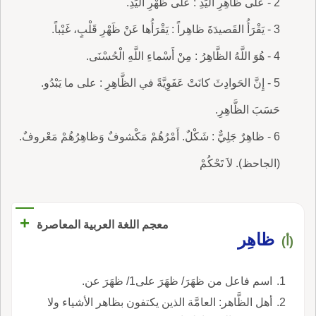
2 - عَلَى ظاهِرِ اليَدِ : على ظَهْرِ اليَدِ.
3 - يَقْرَأُ القَصيدَةَ ظاهِراً : يَقْرَأُها عَنْ ظَهْرِ قَلْبٍ، غَيْباً.
4 - هُوَ اللَّهُ الظَّاهِرُ : مِنْ أَسْماءِ اللَّهِ الْحُسْنَى.
5 - إِنَّ الحَوادِثَ كانَتْ عَفَوِيَّةً في الظَّاهِرِ : على ما يَبْدُو.
حَسَبَ الظَّاهِرِ.
6 - ظاهِرٌ جَلِيٌّ : شَكْلٌ. أَمْرُهُمْ مَكْشوفٌ وَظاهِرُهُمْ مَعْروفٌ.
(الجاحظ). لاَ تَحْكُمْ
+
معجم اللغة العربية المعاصرة
ظاهِر
(أ)
اسم فاعل من ظهَرَ/ ظهَرَ على1/ ظهَرَ عن.
أهل الظَّاهر: العامَّة الذين يكتفون بظاهر الأشياء ولا