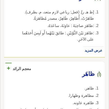
[ظ هـ ر]. (فعل: رباعي لازم متعد، م. بظرف).
ظاهَرْتُ، أُظاهِرُ، ظَاهِرْ، مصدر مُظاهَرَةٌ.
:ظاهَرَ صاحِبَهُ : عاوَنَهُ، ساعَدَهُ.
:ظاهَرَ بَيْنَ الثَّوْبَيْنِ : طابَقَ بَيْنَهُما أَو لَبِسَ أَحَدَهُما
على الآخَرِ.
عرض المزيد
+
معجم الرائد
ظاهَر
(أ)
ظاهر.
مظاهرة وظهارا.
ظاهره عاونه.