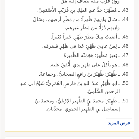
ووادٍ قُرْبَ مكةَ يُضافُ إليه مَرٌّ.
ـ مُظَهَّرُ: جَدُّ عبدِ الملِكِ بنِ قُرَيْبٍ الأَصْمَعِيِّ.
ـ سَالَ وادِيهِمْ ظَهراً: من مَطَرِ أرضِهِم، وسَالَ
وادِيهِمْ دُرْأً: من مَطَرِ غيرِهِم.
ـ أصَبْتُ مِنكَ مَطَرَ ظَهْرٍ: خَيْراً كثيراً.
ـ لِصٌ عادِيْ ظَهْرٍ: عَدَا في ظَهْرٍ فَسَرقَه.
ـ بَعيرٌ مُظْهِرٌ: هَجَمَتْه الظَّهيرَةُ.
ـ هو يأكلُ على ظَهْرِ يدي: أُنْفِقُ عليه.
ـ ظُهَيْرُ: ظُهَيْرُ بنُ رافعٍ الصحابِيُّ، وجماعةٌ.
ـ أبو ظُهَيْرٍ عبدُ اللهِ بنُ فارسٍ العُمَرِيُّ: شَيْخُ أبي عبدِ
الرحمنِ السُّلَمِيِّ.
ـ ظَهِيْرُ: محمدُ بنُ الظَّهيرِ الإِرْبلِيُّ، ومحمدُ بنُ
إسماعِيلَ بنِ الظَّهِيرِ الحَمَوِي: محدِّثانِ.
عرض المزيد