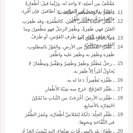
مُقْتَلَفٌ من أصلِهِ، لا واحدَ له، ورُبَّما قيلَ: أظْفارَةٌ
واحدةٌ، ولا يجوزُ في القياس، ج: أظافيرُ، فإن أُفْرِدَ،
ـ ظَفَّرَ به ثَوْبَه تَظْفيراً: طَيَّبَهُ به.
فالقياسُ أن يقالَ: ظُفْرٌ.
ـ ظُفْرُ: جُلَيْدَةٌ تُغَشِّي العيْنَ، كالظَّفَرَةِ، وقد ظَفِرَتِ
العَيْنُ فهي ظَفِرَةٌ، وظُفِرَ الرجلُ فهو مَظْفورٌ، وما
وراءَ مَعْقِدِ الوَتَرِ إلى طَرَفِ القَوْسِ، أو طَرَفُ
ـ ما بالدارِ ظُفْرٌ: أحدٌ.
القَوْسِ، وحِصْنٌ.
ـ ظَفَرُ: المُطْمَئِنُّ من الأرضِ، والفَوْزُ بالمطلوبِ،
ظَفِرَه وظَفِرَ به وظَفِرَ عليه واظَّفَرَ.
ـ رجلٌ مُظَفَّرٌ وظَفِرٌ وظَفِيرٌ وظِفِّيرٌ ومِظْفارٌ: لا
يُحاوِلُ أمْراً إلاَّ ظَفِرَ به.
ـ ظَفَّرَه تَظْفِيراً: دَعا له به.
ـ ظَفَّرَ العَرْفَجُ: خَرَجَ منه شِبْهُ الأَظْفارِ.
ـ ظَفَّرَتِ الأرضُ: أخْرَجَتْ من النَّباتِ ما يُمْكِنُ
احْتِفارُه بالأَصابِعِ.
ـ ظَفَّرَ الجِلْدَ: دَلَكَهُ لِتَمْلاسَّ أظْفارُه، وغَمَزَ الظُّفْرَ
في التُّفَّاحَةِ ونحوِها.
ـ ظَفَارُ: بلد باليمنِ قُرْبَ صَنْعاءَ، إليه يُنْسَبُ الجَزْعُ،