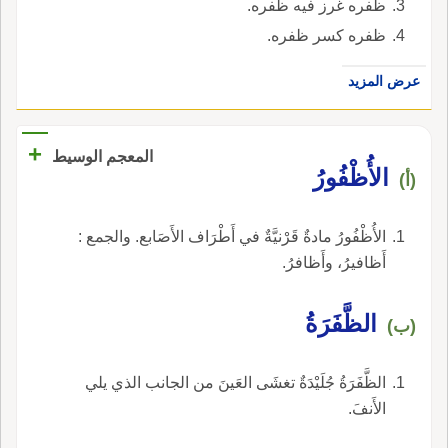
ظفره غرز فيه ظفره.
ظفره كسر ظفره.
عرض المزيد
+
المعجم الوسيط
الأُظْفُورُ
(أ)
الأُظْفُورُ مادةٌ قَرْنيَّةٌ في أَطْرَاف الأَصَابع. والجمع :
أَظافيرُ، وأَظافرُ.
الظَّفَرَةُ
(ب)
الظَّفَرَةُ جُلَيْدَةٌ تغشَى العَينَ من الجانب الذي يلي
الأَنفَ.