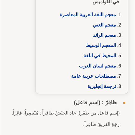
في القواميس
معجم اللغة العربية المعاصرة
معجم الغني
معجم الرائد
المعجم الوسيط
المحيط في اللغة
معجم لسان العرب
مصطلحات عربية عامة
ترجمة إنجليزية
ظافِرٌ : (اسم فاعل)
(إسم فاعل من ظَفَر). عادَ الجَيْشُ ظافِراً : مُنْتصِراً، فائِزاً.
رَجَعَ الفَريقُ ظافِراً.