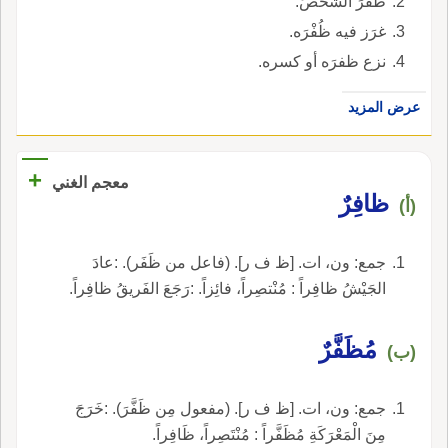
ظفَرَ الشَّخصَ.
غرَز فيه ظُفْرَه.
نزع ظفرَه أو كسره.
عرض المزيد
+
معجم الغني
ظافِرٌ
(أ)
جمع: ون، ات. [ظ ف ر]. (فاعل من ظَفَر). :عادَ
الجَيْشُ ظافِراً : مُنْتصِراً، فائِزاً. :رَجَعَ الفَريقُ ظافِراً.
مُظَفَّرٌ
(ب)
جمع: ون، ات. [ظ ف ر]. (مفعول مِن ظَفَّرَ). :خَرَجَ
مِنَ الْمَعْرَكَةِ مُظَفَّراً : مُنْتَصِراً، ظَافِراً.