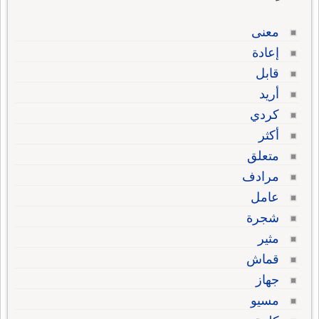
معنى
إعادة
قابل
أريد
كردي
أكثر
متعلق
مرادف
عامل
شجرة
مثير
قماش
جهاز
مسيو