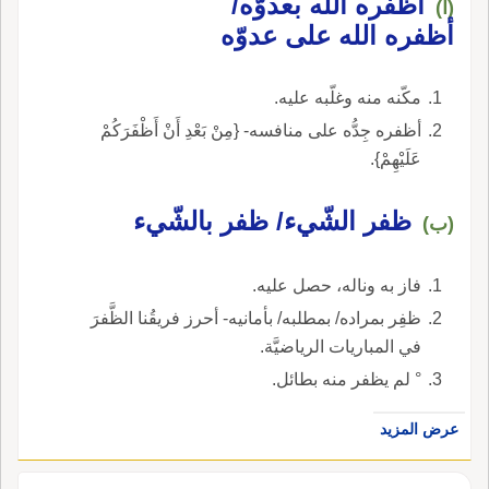
أظفره الله بعدوّه/
(أ)
أظفره الله على عدوّه
مكّنه منه وغلّبه عليه.
أظفره جِدُّه على منافسه- {مِنْ بَعْدِ أَنْ أَظْفَرَكُمْ
عَلَيْهِمْ}.
ظفر الشّيء/ ظفر بالشّيء
(ب)
فاز به وناله، حصل عليه.
ظفِر بمراده/ بمطلبه/ بأمانيه- أحرز فريقُنا الظَّفرَ
في المباريات الرياضيَّة.
° لم يظفر منه بطائل.
عرض المزيد