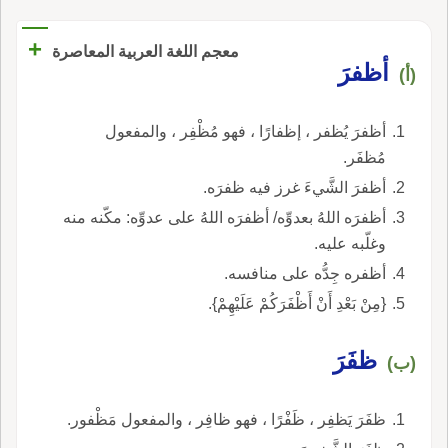
+
معجم اللغة العربية المعاصرة
أظفرَ
(أ)
أظفرَ يُظفر ، إظفارًا ، فهو مُظْفِر ، والمفعول
مُظفَر.
أظفرَ الشَّيءَ غرز فيه ظفرَه.
أظفرَه اللهُ بعدوِّه/ أظفرَه اللهُ على عدوِّه: مكّنه منه
وغلّبه عليه.
أظفره جِدُّه على منافسه.
{مِنْ بَعْدِ أَنْ أَظْفَرَكُمْ عَلَيْهِمْ}.
ظفَرَ
(ب)
ظفَرَ يَظفِر ، ظَفْرًا ، فهو ظافِر ، والمفعول مَظْفور.