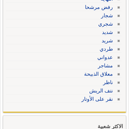
رفض مرشحا
شجار
شجري
شديد
شريد
طردي
عدواني
مشاجر
معلاق الذبيحة
ناظر
نتف الريش
نقر على الأوتار
الاكثر شعبية