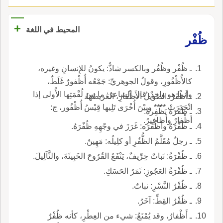
+
المحيط في اللغة
ظُفْر
ـ ظُفْر وظُفُر وبالكسر شاذٌّ: يكونُ للإِنسانِ وغيره،
كالأُظْفُورِ، وقولُ الجوهريِّ: جَمْعُه أُظْفورٌ غَلَطٌ،
وإنما هو واحدٌ. قال الشاعرُ: ما بينَ لُقْمَتِها الأُولى إذا
ـ أَظْفَرُ: الطويلُ الأَظْفارِ، العَريضُهَا.
انْحَدَرَتْ **** وبيْنَ أُخْرَى تَلِيها قِيْسُ أُظْفُور، ج:
ـ ظَفَرَهُ يَظْفِرهُ.
أظْفارٌ وأظافِيرُ.
ـ ظَفَّرَهُ وأظْفَرَه: غَرَزَ في وجْهِهِ ظُفْرَهُ.
ـ رجلٌ مُقَلَّمُ الظُّفُرِ أو كلِيلُه: مَهِينٌ.
ـ ظُفْرَةُ: نَباتٌ حِرِّيفٌ، يَنْفَعُ القُرُوحَ الخَبِيثَةَ، والثَّآلِيلَ.
ـ ظُفْرَةُ العَجُوزِ: ثَمَرُ الحَسَكِ.
ـ ظُفْرُ النَّسْرِ: نباتٌ.
ـ ظُفْرُ القِطِّ: آخَرُ.
ـ أَظْفارُ، وقد يُمْنَعُ: شيء من العِطْرِ، كأنه ظُفْرٌ