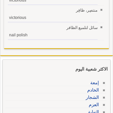
victorious
منتصِر، ظافِر
victorious
سائل لتلميع الظافر
nail polish
الاكثر شعبية اليوم
إمعة
الخادم
الشجار
العزم
النهاية