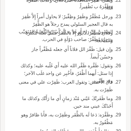
ويقال: ظَفِرَ اللهُ فُلاناً على فلان، وكذلك أَظْفَرَه
وظَفَّرَهُ ب تَظْفِيراً.
اللهُ.
ورجل مُظَفَّرٌ وظَفِرٌ وظِفِّيرٌ: لا يحاول أَمراً إِلاَّ ظَفِرَ
به قال العجير السلولي يمدح رجلاً هو الظَّفِرُ
المَيْمُونُ، إِنْ رَاحَ أَو غَدَ به الركْبُ، والتِّلْعابةُ المُتَحَبِّب
وفلان مُظَفَّرٌ: لا يَؤُو إِلاَّ بالظَّفَر فثُقِّلَ نعتُه للكثرة
ورجل مُظَفَّرٌ: صاحب دَوْلَةٍ في الحرب.
والمبالغة.
وإِن قيل: ظَفَّرَ الل فلاناً أَي جعله مُظَفَّراً جاز
وحسُن َأَيضاً.
وتقول: ظَفَّره ظَفَّر الله عليه أَي غَلّبه عليه؛ وكذلك
إِذا سئل: أَيهما أَظْفَرُ، فأَخْبِر عن واحد غلَب الآخر؛
وقد ظَفّره.
قال الأَخفش: وتقول العرب: ظَفِرْت علي في معنى
ظَفِرْت به.
وما ظَفَرتْكَ عَيْني مُنْذ زمانٍ أَي ما رَأَتْك وكذلك ما
أَخَذَتْكَ عيني مند حين.
وظَفَّرَه: دَعا لَه بالظَّفَر وظَفِرْت به، فأَنا ظافرٌ وهو
مَظْفُورٌ به.