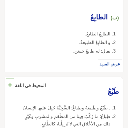
الطابِعُ
(ب)
الطابِعُ الطابَعُ.
و الطابِعُ الطبيعةُ.
يقال: له طابعٌ حَسَن.
عرض المزيد
+
المحيط في اللغة
طَبْعُ
ـ طَبْعُ وطَبيعَةُ وطِباعُ: السَّجِيَّةُ جُبِلَ عليها الإِنسانُ.
طِباعُ: ما رُكِّبَ فِينا من المَطْعَمِ والمَشْرَبِ وغَيْرِ
ذلك من الأخْلاقِ التي لا تُزايِلُنا، كالطَّابِعِ.