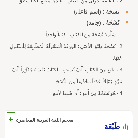
2 - الطَّبْعَةُ الأُولَى مِنَ الكِتَابِ : عِنْدَمَا يُطْبَعُ الكِتَابُ لأَوَّ
نسخة : (اسم فاعل)
نُسْخَةٌ : (جامد)
1 - سَلَّمَهُ نُسْخَةً مِنَ الكِتَابِ : كِتَاباً وَاحِداً.
2 - نُسْخَةٌ طِبْقَ الأَصْلِ : الوَرَقَةُ الْمَنْقُولَةُ الْمُطَابِقَةُ لِلْمَنْقُولِ
عَنْهَا.
3 - طَبَعَ مِنَ الكِتَابِ أَلْفَ نُسْخَةٍ : الكِتَابُ نَفْسُهُ مُكَرَّراً أَلْفَ
مَرَّةٍ. يَمْلِكُ عَدَداً مَحْدُوداً مِنَ النُّسَخِ.
4 - هُوَ نُسْخَةٌ مِنْ أَبِيهِ : أَيْ شَبِيهٌ لأَبِيهِ.
+
معجم اللغة العربية المعاصرة
طَبْعَة
(أ)