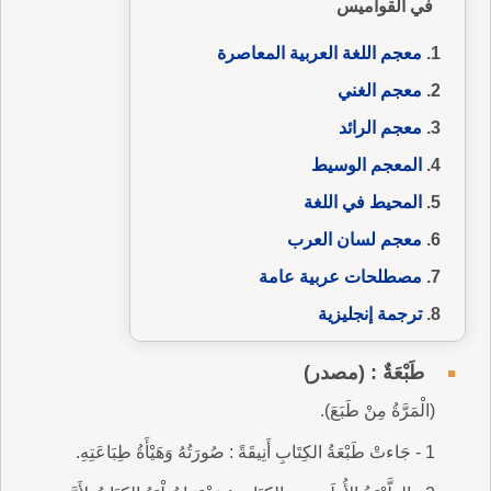
في القواميس
معجم اللغة العربية المعاصرة
معجم الغني
معجم الرائد
المعجم الوسيط
المحيط في اللغة
معجم لسان العرب
مصطلحات عربية عامة
ترجمة إنجليزية
طَبْعَةٌ : (مصدر)
(الْمَرَّةُ مِنْ طَبَعَ).
1 - جَاءتْ طَبْعَةُ الكِتَابِ أَنِيقَةً : صُورَتُهُ وَهَيْأَةُ طِبَاعَتِهِ.