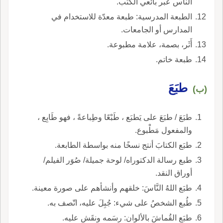
الناس عبر بائعي الكتب.
الطبعة المدرسية: طبعة معدّة للاستخدام في
المدارس أو الجامعات.
أَثَر، بصمة، علامة مطبوعة.
طبعة خاتم.
طبَعَ
(ب)
طبَعَ / طبَعَ على يَطبَع ، طَبْعًا وطِباعةً ، فهو طَابِع ،
والمفعول مَطْبوع.
طبَع الكتابَ أنتج نسخًا منه بواسطة الطابعة.
طبع رسالة الدكتوراه/ لوحة جميلة/ صُوَر الفيلم/
أوراق النقد.
طبَع اللهُ النَّاسَ: خلقهم وأنشأهم على صورة معينة.
طُبع الشخصُ على شيء: جُبِلَ عليه، اتّصف به.
طبَع القُماشَ بالألوان: رسَمه ونقَش عليه.