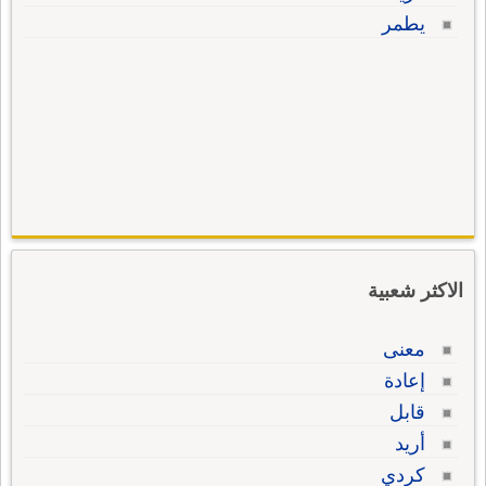
يطمر
الاكثر شعبية
معنى
إعادة
قابل
أريد
كردي