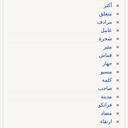
أكثر
متعلق
مرادف
عامل
شجرة
مثير
قماش
جهاز
مسيو
كلمة
صاحب
مدينة
فرانكو
مضاد
ارتقاء