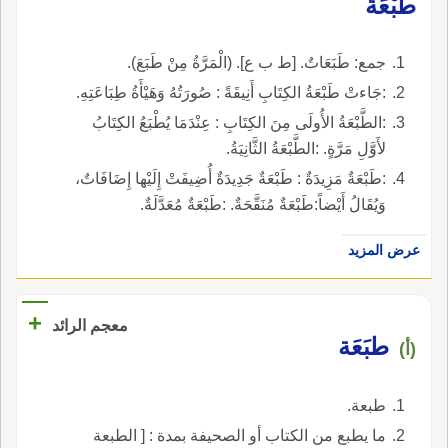
طَبْعَةٌ
جمع: طَبَعَاتٌ. [ط ب ع]. (الْمَرَّةُ مِنْ طَبَعَ).
:جَاءتْ طَبْعَةُ الكِتَابِ أَنِيقَةً : صُورَتُهُ وَهَيْأَةُ طِبَاعَتِهِ.
:الطَّبْعَةُ الأُولَى مِنَ الكِتَابِ : عِنْدَمَا يُطْبَعُ الكِتَابُ
لأَوَّلِ مَرَّةٍ. :الطَّبْعَةُ الثَّانِيَةُ.
:طَبْعَةٌ مَزِيدَةٌ : طَبْعَةٌ جَدِيدَةٌ أُضِيفَتْ إِلَيْها إِضَافَاتٌ،
وَيُقَالُ أَيْضاً:طَبْعَةٌ مُنَقَّحَةٌ. :طَبْعَةٌ مُعَدَّلَةٌ.
عرض المزيد
+
معجم الرائد
طبَعَة
(أ)
طبعة.
ما يطبع من الكتاب أو الصحيفة بمدة : [ الطبعة