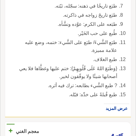
طبَع تاريخًا في ذهنه: سجّله، ثبّته.
طبَع تاريخَ زواجه في ذاكرته.
طبَعه على الكرم: عوَّده ونشَّأه.
طُبع على حب الخَيْر.
طبَع الشَّيءَ/ طبَع على الشَّيء: ختمه، وضع عليه
علامة مميزة.
طبع الغلاف.
{وَطَبَعَ اللهُ عَلَى قُلُوبِهِمْ}: ختم عليها وغطَّاها فلا يعي
أصحابها شيئًا ولا يوفّقون لخير.
? طبع الشَّيء بطابعه: ترك فيه أثره.
طبع قُبلةً على خدِّه: قبّله.
عرض المزيد
+
معجم الغني