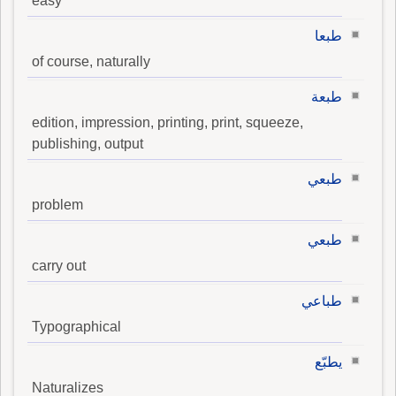
easy
طبعا
of course, naturally
طبعة
edition, impression, printing, print, squeeze,
publishing, output
طبعي
problem
طبعي
carry out
طباعي
Typographical
يطبّع
Naturalizes