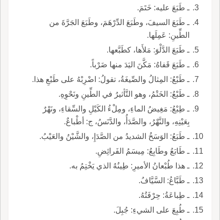
ـ طَبَعَ عليه: خَتَمَ.
ـ طَبَعَ السيفَ، وطَبَعَ الدِّرْهَمَ، وطَبَعَ الجَرَّةَ من
الطِّينِ: عَمِلَها.
ـ طَبَعَ الدَّلْوَ: مَلأَها، كطَبَّعها.
ـ طَبَعَ قَفاهُ: مَكَّنَ اليَدَ منها ضَرْباً.
ـ طَبْعُ: المِثالُ والصِّيغَةُ، تقولُ: اضْرِبْهُ على طَبْعِ هذا.
ـ طَبْعُ: الخَتْمُ، وهو التَّأثيرُ في الطِّينِ ونَحْوِهِ.
ـ طِبْعُ: مَغِيضُ الماءِ، ومِلْءُ الكَيْلِ والسِّقاءِ، ونَهْرٌ
بِعَيْنِهِ، والنَّهْرُ، والصَّدَأُ، والدَّنَسُ، ج: أطْباعٌ.
ـ طَبَعُ: الوَسَخُ الشديدُ من الصَّدَإِ، والشَّيْنُ والعَيْبُ.
ـ طَابَعُ وطَابِعُ: مِيسَمُ الفَرائِضِ.
ـ هذا طُبْعانُ الأميرِ: طِينُهُ الذي يَخْتِمُ به.
ـ طَبَّاعُ: السَّيَّافُ.
ـ طِباعَةُ: حِرْفَتُهُ.
ـ طُبِعَ على الشيءِ: جُبِلَ.