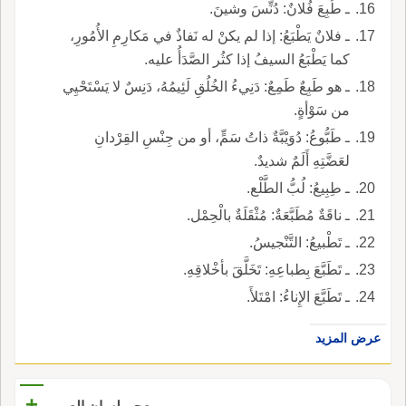
ـ طُبِعَ فُلانٌ: دُنِّسَ وشينَ.
ـ فلانٌ يَطْبَعُ: إذا لم يكنْ له نَفاذٌ في مَكارِمِ الأُمُورِ،
كما يَطْبَعُ السيفُ إذا كثُر الصَّدَأُ عليه.
ـ هو طَبِعٌ طَمِعٌ: دَنِيءُ الخُلُقِ لَئِيمُهُ، دَنِسٌ لا يَسْتَحْيِي
من سَوْأةٍ.
ـ طَبُّوعُ: دُوَيْبَّةٌ ذاتُ سَمٍّ، أو من جِنْسِ القِرْدانِ
لعَضَّتِهِ أَلَمٌ شديدٌ.
ـ طِبِيعُ: لُبُّ الطَّلْع.
ـ ناقَةٌ مُطَبَّعَةٌ: مُثْقَلَةٌ بالْحِمْل.
ـ تَطْبيعُ: التَّنْجيسُ.
ـ تَطَبَّعَ بِطباعِهِ: تَخَلَّقَ بأخْلاقِهِ.
ـ تَطَبَّعَ الإِناءُ: امْتَلأَ.
عرض المزيد
+