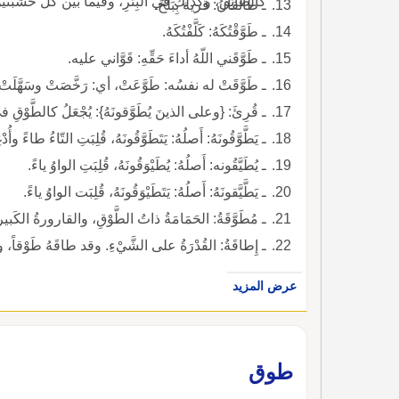
كالطائِق، وكذلك في البِئْرِ، وفيما بين كُلِّ خَشَبَتَينِ
ـ طائقانُ: قرية بِبَلْخَ.
ـ طَوَّقْتُكَهُ: كَلَّفْتُكَهُ.
ـ طَوَّقَني اللّهُ أداءَ حَقِّهِ: قَوَّاني عليه.
ـ طَوَّقَتْ له نفسُه: طَوَّعَتْ، أي: رَخَّصَتْ وسَهَّلَتْ.
ـ قُرِئَ: {وعلى الذينَ يُطَوَّقونَهُ}: يُجْعَلُ كالطَّوْقِ في أعْناقِهِم.
ـ يَطَّوَّقُونَهُ: أَصلُهُ: يَتَطَوَّقُونَهُ، قُلِبَتِ التّاءُ طاءً وأُد
ـ يُطَيَّقُونه: أَصلُهُ: يُطَيْوَقُونَهُ، قُلِبَتِ الواوُ ياءً.
ـ يَطَّيَّقونَهُ: أَصلُهُ: يَتَطَيْوَقُونَهُ، قُلِبَت الواوُ ياءً.
ـ مُطَوَّقَةُ: الحَمَامَةُ ذاتُ الطَّوْقِ، والقارورةُ الكَبيرةُ
ـ إِطاقَةُ: القُدْرَةُ على الشَّيْءِ. وقد طاقَهُ طَوْقاً،
عرض المزيد
طوق