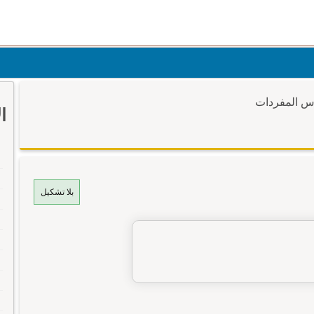
وس المفردات
ا
بلا تشكيل