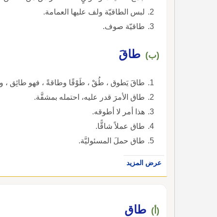
لبس الطاقيّة ولف عليها العمامة.
طاقيّة صوف.
طاقَ
(ب)
طاقَ يَطوق ، طُقْ ، طَوْقًا وطاقةً ، فهو طائِق ، 
طاق الأمرَ قدر عليه، احتمله بمشقَّة.
هذا أمر لا أطوقه.
طاق عملاً شاقًّا.
طاق حملَ المسئوليَّة.
عرض المزيد
طاق
(أ)