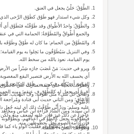
الطَّوْقُ: حَلْيٌ يجعل في العنق.
وكل شيء استدار فهو طَوْق كطَوْق الرَّحى الذي يُدِير القُطْب ونحو ذلك.
والجمع أَطْواقٌ والمُطَوَّقةُ: الحمامة التي في عنقها طَوْقٌ.
والمُطَوَّقُ من الحمام: ما كان له طَوْقٌ وطَوَّقَه بالسيف وغيره وطَوَّقه إِيّاه: جعله له طَوْقاً.
وفي التنزيل سَيُطَوَّقُون ما بَخِ
يوم القيامة، نعوذ بالله من سخط الله.
ويرو في حديث: مَنْ غَصَبَ جارَه شِبْراً من الأرض 
أَي يخسف الله به الأَرض فتصير البقع المغصوبة منها
وتَطَوَّقَت الحيّةُ على عنقه: صارت علي كالطَّوْق
أَقرعَ أَي يجعل له كالطَّوْق ف عنقه؛ ومنه الحديث
الأعناق؛ ومن الثاني حديث أَبي قتادة ومُراجعة
الأَطْواق.
عليه وسلم: ودِدْ أَنِّي طُوِّقْتُ ذلك أي ليته جُ
ابن سيده: ومن الشاذ قراءة ابن عباس ومجاهد وعكرمة: و
عاجزاً عن ذلك غيرَ قادر عليه لضعف منه ولكن يح
فيُطَوَّقُونه يجعل كالطَّوْ في أَعناقهم، ويَطَّوَّقو
فإِن إِدامة الصوم تُخِلّ بحظوظهن منه.
ويُطَيَّقونه أَصله يُطَيْوَقونه فقلبت الواو ياء كم
وطَوَّقْتُك الشيء أَ كلَّفْتكَه.