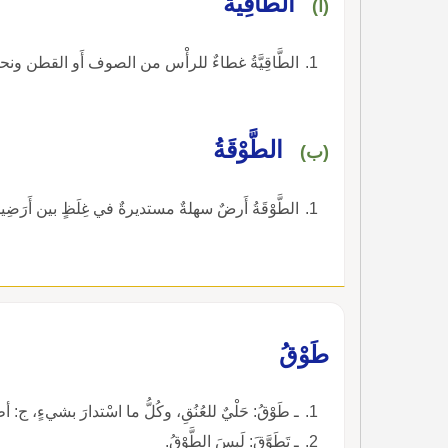
الطَّاقِيَّةُ
(أ)
الطَّاقِيَّةُ غطاءٌ للرأْس من الصوف أَو القطن ونحوهما.
الطَّوْقَةُ
(ب)
الطَّوْقَةُ أَرضٌ سهلةٌ مستديرةٌ في غِلَظٍ بين أَرَضِينَ غِلاظٍ.
طَوْقُ
ـ طَوْقُ: حَلْيٌ للعُنُقِ، وكُلُّ ما اسْتدارَ بشيءٍ، ج: أطْواقٌ. الوُسْعُ والطاقَةُ، وحابولُ النَّخْلِ.
ـ تَطَوَّقَ: لَبِسَ الطَّوْقُ.