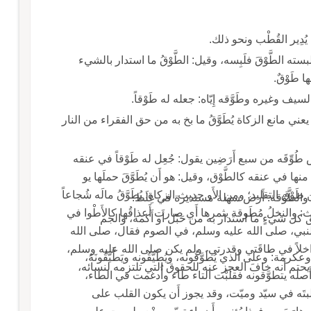
والطَّوْقُ: واحدُ الأَطْواق وقد طَوَّقْتُه فتَطَوَّق أَي أَلبسته الطَّوْقَ فلَبِسه، وقيل: الطَّوْقُ ما استدار بالشيء
لوا به يوم القيامة؛ يعني مانع الزكاة يُطَوَّقُ ما بخ به من حق الفقراء من النار
طُوِّقَه من سبع أَرَضِين يقول: جُعِل له طَوْقاً في عنقه
 في عنقه كالطَّوْق، وقيل: هو أَن يُطَوَّقَ حملَها يو
القيامة أَي يُكلَّف فيكون من طَوْق التكليف لا من طَوْق التقليد؛ ومن الأَو حديث الزكاة: يُطَوَّقُ مالَه شُجاعاً
 والطَّوْقة: أَرض سهلة مستديرة في غِلَظ.
: والنخلُ مُطَوقة بثمرها أَي صارت أَعذاقُها كالأَطْوا في
وطائقُ كلّ شيء مثل طوقه، وف التهذيب: طائق كل شيءٍ ما استدار به من حَبْل أَو أَكمة، والجم
 النبي، صلى الله عليه وسلم، في الصوم فقال، صلى الله
عِل داخلاً في طاقَتي وقدرتي، ولم يكن صلى الله عليه وسلم،
على الذي يُطَوَّقُونه، ويُطَيَّقُونه ويَطَّيَّقُونَهُ،
تم أَنه خافَ العجز عنه للحقوق التي تلتزمه لنسائه،
نه أَصله يتطوَّقونه فقلَبْت التاء طاء وأُدغمت في الطاء،
ا قلبتَه في سيّد وميّت، وقد يجوز أَن يكون القلب على