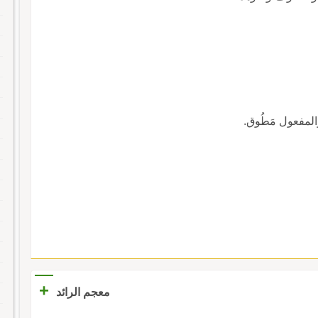
والمفعول مَطُوق.
+
معجم الرائد