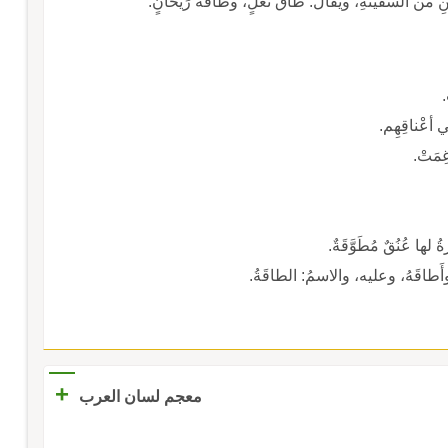
 من السَّفينَةِ، ويُقالُ: طاقُ نَعْلٍ، وطاقَةُ رَيْحانٍ.
ْغِمَتْ.
 لها عُنُقٌ مُطَوَّقَةٌ.
 وأَطاقَهُ، وعليه، والاسمُ: الطاقَةُ.
+
معجم لسان العرب