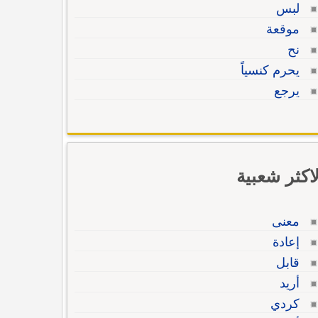
لبس
موقعة
نح
يحرم كنسياً
يرجع
لاكثر شعبية
معنى
إعادة
قابل
أريد
كردي