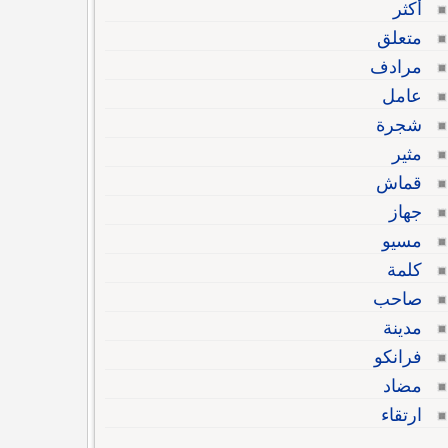
أكثر
متعلق
مرادف
عامل
شجرة
مثير
قماش
جهاز
مسيو
كلمة
صاحب
مدينة
فرانكو
مضاد
ارتقاء