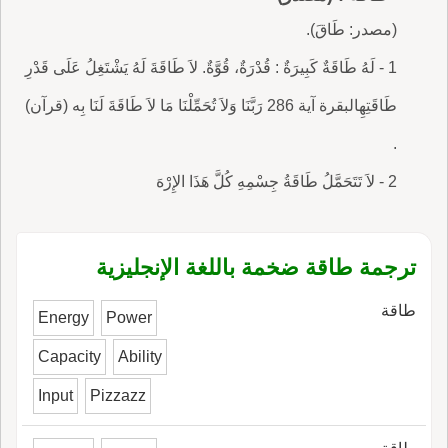
(مصدر: طَاقَ).
1 - لَهُ طَاقَةٌ كَبِيرَةٌ : قُدْرَةٌ، قُوَّةٌ. لاَ طَاقَةَ لَهُ يَشْتَغِلُ عَلَى قَدْرِ
طَاقَتِهِالبقرة آية 286 رَبَّنَا وَلاَ تُحَمِّلْنَا مَا لاَ طَاقَةَ لَنَا بِه (قرآن)
.
2 - لاَ تَتَحَمَّلُ طَاقَةُ جِسْمِهِ كُلَّ هَذَا الإِرْهَ
ترجمة طاقة ضخمة باللغة الإنجليزية
طاقة
Energy
Power
Capacity
Ability
Input
Pizzazz