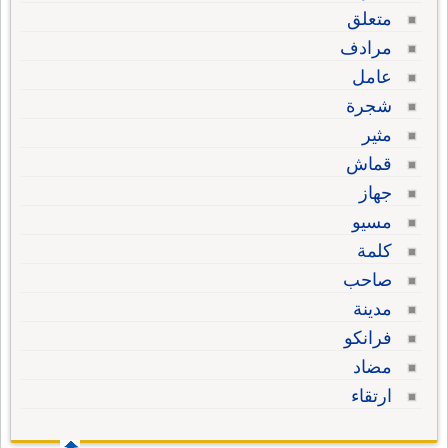
متعلق
مرادف
عامل
شجرة
مثير
قماش
جهاز
مسيو
كلمة
صاحب
مدينة
فرانكو
مضاد
ارتقاء