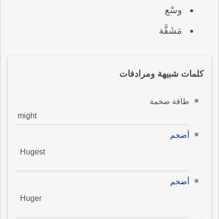
وسْع
مَشَقَّة
كلمات شبيهة ومرادفات
طاقة ضخمة
might
أضخم
Hugest
أضخم
Huger