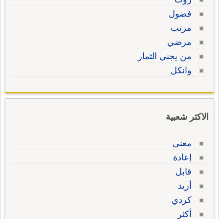
فضول
مرتب
مرضي
من يجني الثمار
وانكل
الاكثر شعبية
معنى
إعادة
قابل
أريد
كردي
أكثر