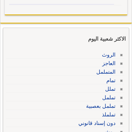
الاكثر شعبية اليوم
الروث
العاجز
المتململ
تمام
تملل
تململ
تململ بعصبية
تململذ
دون إسناد قانوني
روث