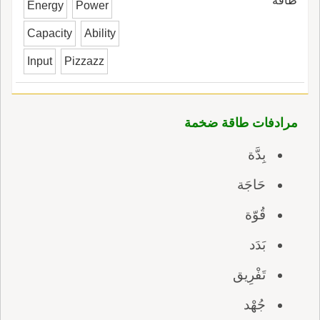
طاقة
Energy
Power
Capacity
Ability
Input
Pizzazz
مرادفات طاقة ضخمة
بِدَّة
حَاجَة
قُوّة
بَدَد
تَفْرِيق
جُهْد