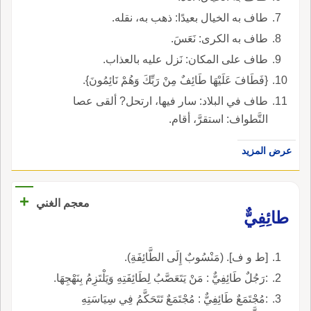
طاف به الخيال بعيدًا: ذهب به، نقله.
طاف به الكرى: نَعَسَ.
طاف على المكان: نَزل عليه بالعذاب.
{فَطَافَ عَلَيْهَا طَائِفٌ مِنْ رَبِّكَ وَهُمْ نَائِمُونَ}.
طاف في البلاد: سار فيها، ارتحل? ألقى عصا
التَّطواف: استقرَّ، أقام.
عرض المزيد
+
معجم الغني
طائِفِيٌّ
[ط و ف]. (مَنْسُوبٌ إِلَى الطَّائِفَةِ).
:رَجُلٌ طَائِفِيٌّ : مَنْ يَتَعَصَّبُ لِطَائِفَتِهِ وَيَلْتَزِمُ بِنَهْجِهَا.
:مُجْتَمَعٌ طَائِفِيٌّ : مُجْتَمَعٌ تَتَحَكَّمُ فِي سِيَاسَتِهِ