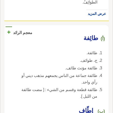
الطَّوَائِفُ.
عرض المزيد
+
معجم الرائد
طائِفة
(أ)
طائفة.
ج، طوائف.
طائفة مؤنث طائف.
طائفة جماعة من الناس يجمعهم مذهب ديني أو
رأي واحد.
طائفة قطعة وقسم من الشيء : [ مضت طائفة
من الليل ].
إِطّاف
(ب)