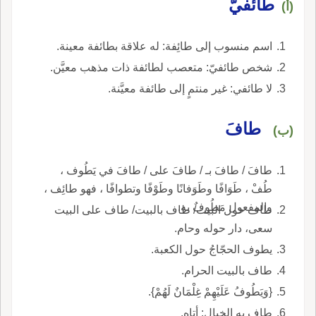
طائفيّ
(أ)
اسم منسوب إلى طائِفة: له علاقة بطائفة معينة.
شخص طائفيّ: متعصب لطائفة ذات مذهب معيَّن.
لا طائفي: غير منتمٍ إلى طائفة معيَّنة.
طافَ
(ب)
طافَ / طافَ بـ / طافَ على / طافَ في يَطُوف ،
طُفْ ، طَوَافًا وطَوَفانًا وطَوْفًا وتطوافًا ، فهو طائِف ،
والمفعول مَطُوفٌ به.
طاف حول البيت/ طاف بالبيت/ طاف على البيت
سعى، دار حوله وحام.
يطوف الحجّاجُ حول الكعبة.
طاف بالبيت الحرام.
{وَيَطُوفُ عَلَيْهِمْ غِلْمَانٌ لَهُمْ}.
طاف به الخيال: أتاه.