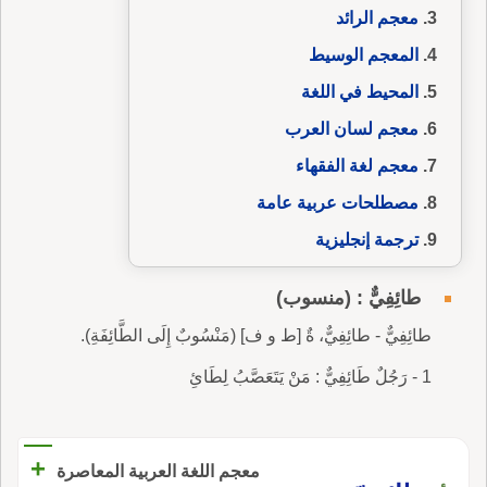
معجم الرائد
المعجم الوسيط
المحيط في اللغة
معجم لسان العرب
معجم لغة الفقهاء
مصطلحات عربية عامة
ترجمة إنجليزية
طائِفِيٌّ : (منسوب)
طائِفِيٌّ - طائِفِيٌّ، ةٌ [ط و ف] (مَنْسُوبٌ إِلَى الطَّائِفَةِ).
1 - رَجُلٌ طَائِفِيٌّ : مَنْ يَتَعَصَّبُ لِطَائِ
+
معجم اللغة العربية المعاصرة