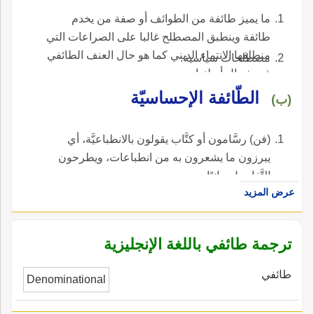
ما يميز طائفة من الطوائف أو صفة من يخدم
طائفة وينطبق المصطلح غالبا على الصراعات التي
منطلقها الانتماء الديني كما هو حال العنف الطائفي
مصطلحات سياسية.
في شمال أيرلندا.
الطّائفة الإحساسيّة
(ب)
(فن) رسَّامون أو كتَّاب يقولون بالانطباعيَّة، أي
يبرزون ما يشعرون به من انطباعات، ويطرحون
التَّفاصيل جانبًا.
عرض المزيد
ترجمة طائفي باللغة الإنجليزية
طائفي
Denominational