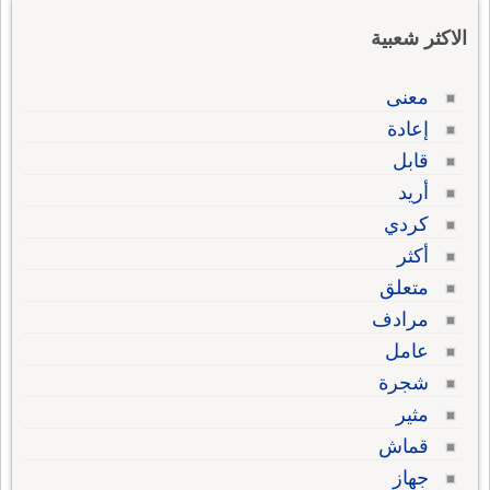
الاكثر شعبية
معنى
إعادة
قابل
أريد
كردي
أكثر
متعلق
مرادف
عامل
شجرة
مثير
قماش
جهاز