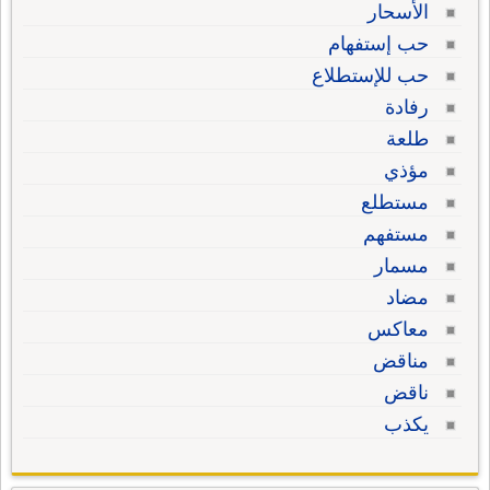
الأسحار
حب إستفهام
حب للإستطلاع
رفادة
طلعة
مؤذي
مستطلع
مستفهم
مسمار
مضاد
معاكس
مناقض
ناقض
يكذب