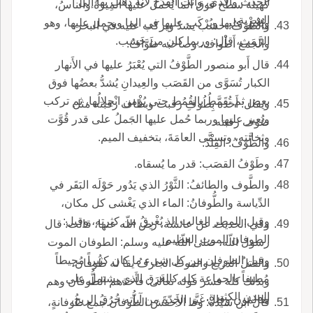
الحدث والأَذى، وأَنت القَدَح لأَنه ذهب بها إلى
كهيئة سطح فوق الما يُحمل عليها المِيرةُ والناسُ،
الشرْبة.
ويُعْبَر عليها ويُرْكَب عليها في الما ويحمل عليها، وهو
والطوْفُ: خشب يشدّ ويركب عليه في البحر،
الرَّمَث، قال: وربما كان من خَشب.
والجمع أَطْواف، وصاحبه طَوَّافٌ.
قال أَبو منصور الطَّوْفُ التي يُعْبَرُ عليها في الأَنهار
الكبار تُسَوَّى من القَصَب والعِيدانِ يُشدُّ بعضُها فوق
بعض ثم تُقَمَّطُ بالقُمُط حتى يُؤْمن انْحِلالُها، ثم تركب
ويقال: أَخذه بِطُوفِ رقبت وبطاف رقبته مثل
ويُعبر عليها وربما حُمل عليها الجَملُ على قدر قُوَّت
صُوف رقبته.
وثخانته، وتسمَّى العامَةَ، بتخفيف الميم.
والطَّوْفُ: القِلْدُ.
وطَوْفُ القصَب: قدر ما يُسقاه.
والطَّوف والطائفُ: الثَّوْرُ الذي يَدُور حَوْلَه البَقَر في
الدِّياسة والطُّوفانُ: الماء الذي يَغْشى كل مكان،
وقيل: المطر الغالب الذ يُغْرِقُ من كثرته، وقيل:
وفي الحديث عن عائشة، رض اللّه عنها، قالت: قال
الطوفان الموت العظيم.
رسول اللّه، صلى اللّه عليه وسلم: الطوفان الموت
وقيل الطوفان من كل شيء ما كان كثيراً مُحِيطاً
والقتلُ الذريع والموتُ الجارفُ يقا له طُوفان،
مُطيفاً بالجماعة كله كالغَرَق الذي يشتمل على
وبذلك كله فسر قوله تعالى: فأَخذهم الطُّوفان وهم
المدن الكثيرة.
ظالمون وقال غَيَّر الجِدّةَ من آياته خُرُقُ الريح،
قال ابن سيده: وقا الأَخفش الطُّوفان جمع طُوفانةٍ،