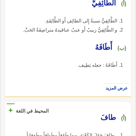
الطَّائِفِيُّ
(أ)
الطَّائِفِيُّ نسبةٌ إِلى الطائِفِ أَو الطَّائِفَةِ.
و الطَّائِفِيُّ زبيبٌ أَو عنبٌ عناقيدهُ متراصِفَةُ الحَبِّ.
أَطَافَهُ
(ب)
أَطَافَهُ : جعله يَطِيف.
عرض المزيد
+
المحيط في اللغة
طافَ
(أ)
ـ طافَ حَوْلَ الكَعْبَةِ، وبها طَوْفاً وطَوافاً وطَوَفاناً،