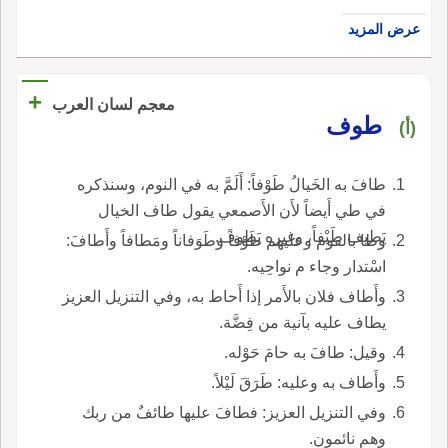
عرض المزيد
+
معجم لسان العرب
طوف
(أ)
طافَ به الخَيالُ طَوْفاً: أَلَمَّ به في النوم، وسنذكره
في طي أَيضاً لأَن الأَصمعي يقول طاف الخيال
يَطيف طَيْفاً، وغيره يَطوف.
وطا بالقوم وعليهم طَوْفاً وطَوَفاناً ومَطافاً وأَطافَ:
اسْتدار وجاء م نواحِيه.
وأَطاف فلان بالأَمر إذا أَحاط به، وفي التنزيل العزيز
يطاف عليه بآنية من فِضَّة.
وقيل: طافَ به حامَ حَوْله.
وأَطاف به وعليه: طَرَقَ لَيْلاً.
وفي التنزيل العزيز: فطافَ عليها طائفٌ من ربك
وهم نائمون.