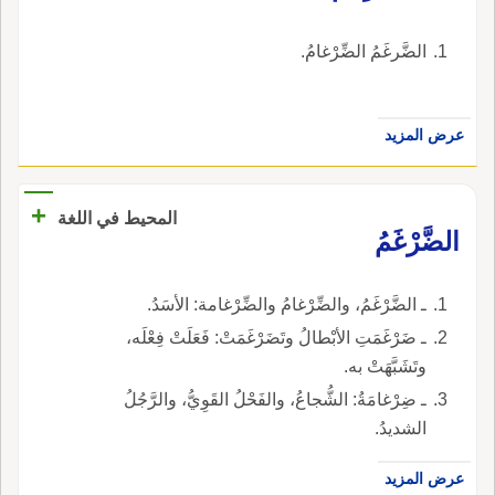
الضَّرغَمُ الضِّرْغامُ.
عرض المزيد
+
المحيط في اللغة
الضَّرْغَمُ
ـ الضَّرْغَمُ، والضِّرْغامُ والضِّرْغامة: الأسَدُ.
ـ ضَرْغَمَتِ الأبْطالُ وتَضَرْغَمَتْ: فَعَلَتْ فِعْلَه،
وتَشَبَّهَتْ به.
ـ ضِرْغامَةُ: الشُّجاعُ، والفَحْلُ القَوِيُّ، والرَّجُلُ
الشديدُ.
عرض المزيد