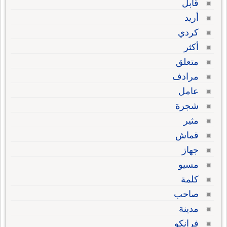
قابل
أريد
كردي
أكثر
متعلق
مرادف
عامل
شجرة
مثير
قماش
جهاز
مسيو
كلمة
صاحب
مدينة
فرانكو