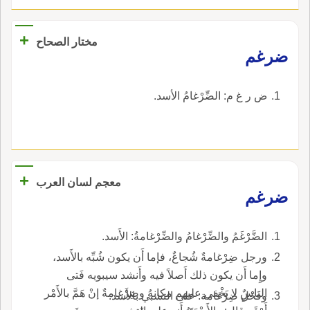
+
مختار الصحاح
ضرغم
ض ر غ م: الضِّرْغامُ الأسد.
+
معجم لسان العرب
ضرغم
الضَّرْغَمُ والضِّرْغامُ والضِّرْغامةُ: الأَسد.
ورجل ضِرْغامةٌ شُجاعٌ، فإما أَن يكون شُبِّه بالأَسد،
وإِما أَن يكون ذلك أَصلاً فيه وأَنشد سيبويه فَتى
الناسِ لا يَخْفى عليهم مكانهُ وضِرْغامةٌ إنْ هَمَّ بالأَمْر
وفَحْلٌ ضِرْغامة: على التشبي بالأَسد.