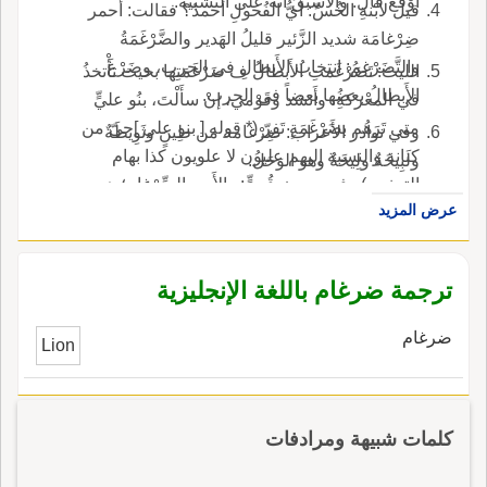
أَوْقَع قال: والأَسْبَقُ أَنه على التشبيه.
قيل لابْنةِ الخُسِّ: أَيُّ الفُحولِ أَحمدُ؟ فقالت: أَحمر
ضِرْغامَة شديد الزَّئير قليلُ الهَدير والضَّرْغَمَةُ
والتَّضَرْغمُ: انتخابُ الأَبطالِ في الحرب، وضَرْغَ
الليث: تَضَرْغَمتِ الأَبطالُ ف ضَرْغَمَتِها بحيث تأْتخذُ
الأَبطالُ بعضُها بعضاً في الحرب.
في المعْركةِ، وأَنشد وقَوْمي، إنْ سأَلْتَ، بنُو عليٍّ
متى تَرَهُم بضَرْغَمَةٍ تَفِرّ (* قوله [ بنو علي ]حيّ من
وفي نوادر الأَعراب: ضِرْغامة من طِينٍ وثَوِيطَةٌ
كنانة والنسبة إليهم عليون لا علويون كذا بهام
ولَبِيخَةٌ ولِيخَةٌ وهو الوَحَلُ.
التهذيب) وفي حديث قُسٍّ: والأَسد الضِّرْغام؛ هو
عرض المزيد
الضاري الشديدُ المِقْدام م الأُسود.
ترجمة ضرغام باللغة الإنجليزية
ضرغام
Lion
كلمات شبيهة ومرادفات