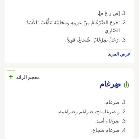
[ض ر غ م].
:خَرَجَ الضِّرْغَامُ مِنْ عَرِينِهِ وَمَخَالِبُهُ تَتَأَهَّبُ : الأَسَدُ
الضَّارِي.
:رَجُلٌ ضِرْغَامٌ : شُجَاعٌ، قَوِيٌّ.
عرض المزيد
+
معجم الرائد
ضِرغام
(أ)
ضرغام.
و ضرغامةج، ضراغم وضراغمة.
ضرغام أسد.
ضرغام شجاع.