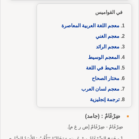
في القواميس
معجم اللغة العربية المعاصرة
معجم الغني
معجم الرائد
المعجم الوسيط
المحيط في اللغة
مختار الصحاح
معجم لسان العرب
ترجمة إنجليزية
ضِرْغَامٌ : (جامد)
ضِرْغَامٌ - ضِرْغَامٌ [ض ر غ م].
1 - خَرَجَ الضِّرْغَامُ مِنْ عَرِينِهِ وَمَخَالِبُهُ تَتَأَهَّبُ : الأَسَدُ الضَّارِي.