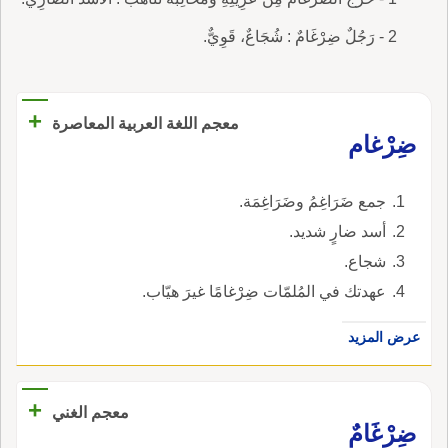
2 - رَجُلٌ ضِرْغَامٌ : شُجَاعٌ، قَوِيٌّ.
+
معجم اللغة العربية المعاصرة
ضِرْغام
جمع ضَرَاغِمُ وضَرَاغِمَة.
أسد ضارٍ شديد.
شجاع.
عهدتك في المُلمّات ضِرْغامًا غيرَ هيّاب.
عرض المزيد
+
معجم الغني
ضِرْغَامٌ