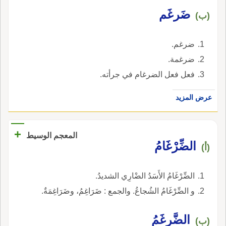
ضَرغَم
(ب)
ضرغم.
ضرغمة.
فعل فعل الضرغام في جرأته.
عرض المزيد
+
المعجم الوسيط
الضِّرْغَامُ
(أ)
الضِّرْغَامُ الأَسَدُ الضْارِي الشديدُ.
و الضِّرْغَامُ الشُجاعُ. والجمع : ضَرَاغِمُ، وضَرَاغِمَةٌ.
الضَّرغَمُ
(ب)