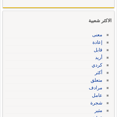
الاكثر شعبية
معنى
إعادة
قابل
أريد
كردي
أكثر
متعلق
مرادف
عامل
شجرة
مثير