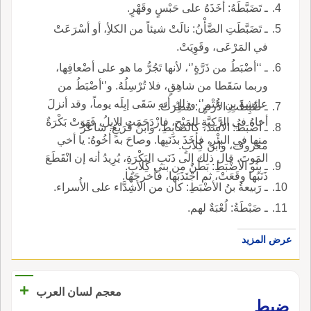
ـ تَضَبَّطَهُ: أخَذَهُ على حَبْسٍ وقَهْرٍ.
ـ تَضَبَّطَتِ الضَّأْنُ: نالَتْ شيئاً من الكلأِ، أو أسْرَعَتْ
في المَرْعَى، وقَوِيَتْ.
ـ ‘‘أضْبَطُ من ذَرَّةٍ’‘، لأنها تَجُرُّ ما هو على أضْعافِها،
وربما سَقَطا من شاهِقٍ، فلا تُرْسِلُهُ. و’‘أضْبَطُ من
عائشةَ بنِ عُتْمٍ’‘ وذلك أنه سَقَى إبِلَه يوماً، وقد أنزلَ
ـ ضُبِطَتِ الأرض: مُطِرَتْ.
أخاهُ في الرَّكِيَّةِ للمَيْحِ، فازْدَحَمَتِ الإِبِلُ، فَهَوَتْ بَكْرَةٌ
ـ أضْبَطُ: الأسَدُ، كالضابِطِ، وابنُ قُرَيْعٍ: شاعرٌ
منها في البِئْرِ، فأخَذَ بذَنَبِها. وصاحَ به أخُوهُ: يا أخي
معروف، وابنُ كِلابٍ.
المَوتَ. قال ذلك إلى ذَنَبِ البَكْرَةِ، يُرِيدُ أنه إن انْقَطَعَ
ـ بنُو الأضْبَطِ: بَطْنٌ من بني كِلابٍ.
ذَنَبُها وقَعَتْ، ثم اجْتَذَبَها، فأخرجَها.
ـ رَبيعةُ بنُ الأضْبَطِ: كان من الأشِدَّاء على الأُسراء.
ـ ضَبْطَةُ: لُعْبَةٌ لهم.
عرض المزيد
+
معجم لسان العرب
ضبط