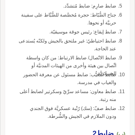
ضابط صارِم: ضابط مُتشدِّد.
جناح الضُّبّاط: حجرة مُخصَّصة للضُّبَّاط على سفينة
حربيَّة أو نحوها.
ضابط إيقاع: رئيس جوقة موسيقيّة.
ضابط احتياطيّ: غير ملتحق بالجيش ولكنّه يُستدعى
عند الحاجة.
ضابط الاتّصال/ ضابط الارتباط: من كان واسطة
اتِّصال بين هيئة وأخرى من الهيئات المدنيَّة أو
العسكريَّة.
ضابط التغيُّب: ضابط مسئول عن معرفة الحضور
والغياب في مدرسة.
ضابط معاون: مساعد سرِّيّ وسكرتير لضابط أعلى
منه رتبة.
ضابط صفّ: (سك) رُتْبة عسكريَّة فوق الجندي
ودون الملازم في الجيش والشُّرطة.
ضابط2
(ب)