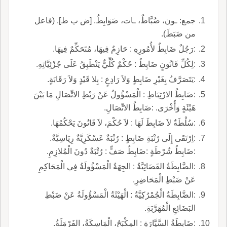
جمع: ـون، ضُبَّاطٌ، ـات، ضَوَابِطُ. [ض ب ط]. (فاعل
من ضَبَطَ).
:رَجُلٌ ضَابِطٌ لأُمُورِهِ : حَازِمٌ فِيهَا، مُتَحَكِّمٌ فِيهَا.
:لِكُلِّ قَانُونٍ ضَابِطٌ : حُكْمٌ كُلِّيٌّ يَنْطَبِقُ عَلَى جُزْئِيَّاتِهِ.
:يَتَصَرَّفُ بِغَيْرِ ضَابِطٍ وَلاَ رَادِعٍ : بِلا قَيْدٍ وَلاَ رَقَابَةٍ.
:ضَابِطُ الارْتِبَاطِ : الْمَسْؤُولُ عَنْ رَبْطِ الاتِّصَالِ مَا بَيْنَ
هَيْئَةٍ وَأُخْرَى. :ضَابِطُ الاتِّصَالِ.
:سُلْطَةٌ لاَ ضَابِطَ لَهَا : لاَ حُكْمَ، لاَ قَانُونَ يَحْكُمُهَا.
:اِرْتَقَى إِلَى رُتْبَةِ ضَابِطٍ : رُتْبَةٌ عَسْكَرِيَّةٌ رِيَاسِيَّةٌ.
:ضَابِطُ شُرْطَةٍ :ضَابِطُ صَفٍّ : رُتْبَةٌ دُونَ الْمُلازِمِ.
:الضَّابِطَةُ القَضَائِيَّةُ : الجِهَةُ الْمَسْؤُولَةُ فِي الْمَحَاكِمِ
عَنْ ضَبْطِ الْمَحَاضِرِ.
:الضَّابِطَةُ الْجُمْرُكِيَّةُ : الْهَيْئَةُ الْمَسْؤُولَةُ عَنْ ضَبْطِ
البَضَائِعِ الْمُهَرَّبَةِ.
:ضَابِطَةُ السَّيَّارَةِ : المِكْبَحُ، الْمَاسِكَةُ، الفَرْمَلَةُ.