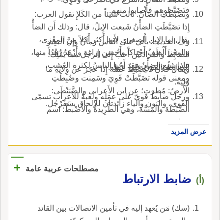
فتَضَبَّطوهم فأَصابوا منهم.
وتضَبَّطَتِ الضأْنُ: نالت شيئاً من الكَلإِ تقول العرب:
إِذا تضَبَّطَتِ الضأْنُ شَبعت الإِبلُ، قال: وذلك أَن الضأْ
يقال لها الإِبل الصغرى لأَنها أَكثر أَكلاً من المِعْزى،
وف الحديث: يأْتي على الناس زمانٌ وإِنَّ البعِيرَ
والمِعْز أَلْطَفُ أَحْناكاً وأَحسن إِراغة وأَزْهَدُ زُهْداً منها،
الضابِطَ والمَزادَتَيْن أَحبُّ إِلى الرجل مما يَمْلِكُ؛
فإِذا شبع الضأْنُ فقد أَحْيا الناسُ لِكثرة العُشب،
الضابِطُ: القويّ على عمَلِه.
ويقال فلان لا يَضْبُطُ عمَله إِذا عجَز عن وِلايةِ ما
ومعنى قوله تضَبَّطَتْ قَوِيَ وسَمِنت وضُبِطَتِ
وَلِيَه.
الأَرضُ: مُطرت؛ عن ابن الأَعرابي والضَّبَنْطَى:
ورجل ضابِطٌ قويّ على عمَلِه ولعبةٌ للأَعراب تسمّى
القَوي، والنون والياء زائدتان للإلحاق بسَفَرْجَل.
الضَّبْطةَ والمَسَّةَ، وهي الطَّرِيدةُ والأَضْبطُ: اسم
رجل.
عرض المزيد
+
مصطلحات عربية عامة
ضابط الارتباط
(أ)
(سك) مَن يُعهد إليه في تأمين الاتصالات بين القائد