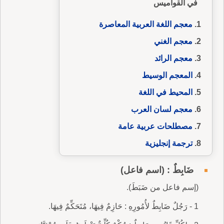
في القواميس
معجم اللغة العربية المعاصرة
معجم الغني
معجم الرائد
المعجم الوسيط
المحيط في اللغة
معجم لسان العرب
مصطلحات عربية عامة
ترجمة إنجليزية
ضَابِطٌ : (اسم فاعل)
(إسم فاعل من ضَبَطَ).
1 - رَجُلٌ ضَابِطٌ لأُمُورِهِ : حَازِمٌ فِيهَا، مُتَحَكِّمٌ فِيهَا.