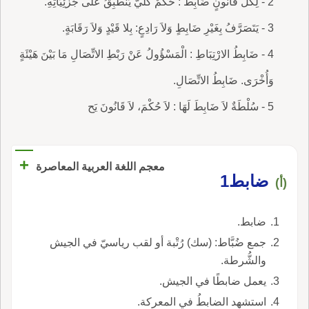
2 - لِكُلِّ قَانُونٍ ضَابِطٌ : حُكْمٌ كُلِّيٌّ يَنْطَبِقُ عَلَى جُزْئِيَّاتِهِ.
3 - يَتَصَرَّفُ بِغَيْرِ ضَابِطٍ وَلاَ رَادِعٍ: بِلا قَيْدٍ وَلاَ رَقَابَةٍ.
4 - ضَابِطُ الارْتِبَاطِ : الْمَسْؤُولُ عَنْ رَبْطِ الاتِّصَالِ مَا بَيْنَ هَيْئَةٍ
وَأُخْرَى. ضَابِطُ الاتِّصَالِ.
5 - سُلْطَةٌ لاَ ضَابِطَ لَهَا : لاَ حُكْمَ، لاَ قَانُونَ يَح
+
معجم اللغة العربية المعاصرة
ضابط1
(أ)
ضابط.
جمع ضُبَّاط: (سك) رُتْبة أو لقب رياسيّ في الجيش
والشُّرطة.
يعمل ضابطًا في الجيش.
استشهد الضابطُ في المعركة.