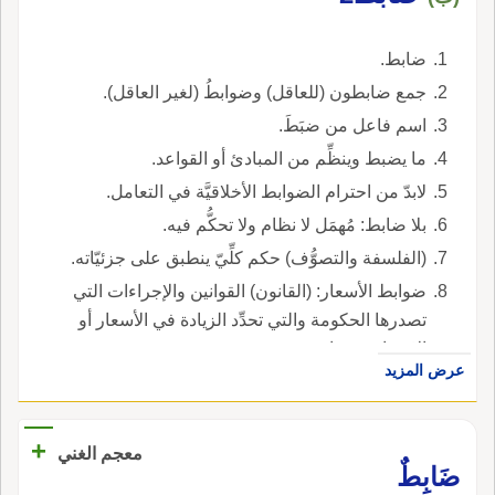
ضابط.
جمع ضابطون (للعاقل) وضوابطُ (لغير العاقل).
اسم فاعل من ضبَطَ.
ما يضبط وينظِّم من المبادئ أو القواعد.
لابدّ من احترام الضوابط الأخلاقيَّة في التعامل.
بلا ضابط: مُهمَل لا نظام ولا تحكُّم فيه.
(الفلسفة والتصوُّف) حكم كلِّيّ ينطبق على جزئيّاته.
ضوابط الأسعار: (القانون) القوانين والإجراءات التي
تصدرها الحكومة والتي تحدِّد الزيادة في الأسعار أو
الانخفاض فيها.
عرض المزيد
+
معجم الغني
ضَابِطٌ