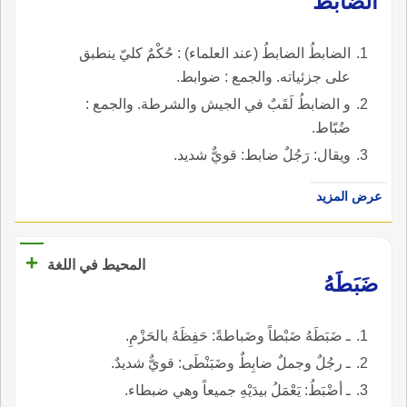
الضابطُ
الضابطُ الضابطُ (عند العلماء) : حُكْمٌ كليّ ينطبق
على جزئياته. والجمع : ضوابط.
و الضابطُ لَقَبٌ في الجيش والشرطة. والجمع :
ضُبّاط.
ويقال: رَجُلٌ ضابط: قويٌّ شديد.
عرض المزيد
+
المحيط في اللغة
ضَبَطَهُ
ـ ضَبَطَهُ ضَبْطاً وضَباطةً: حَفِظَهُ بالحَزْمِ.
ـ رجُلٌ وجملٌ ضابِطٌ وضَبَنْطَى: قويٌّ شديدٌ.
ـ أضْبَطُ: يَعْمَلُ بيدَيْهِ جميعاً وهي ضبطاء.