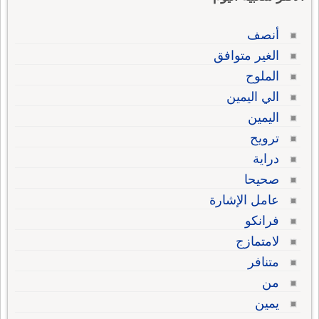
أنصف
الغير متوافق
الملوح
الي اليمين
اليمين
ترويح
دراية
صحيحا
عامل الإشارة
فرانكو
لامتمازج
متنافر
من
يمين