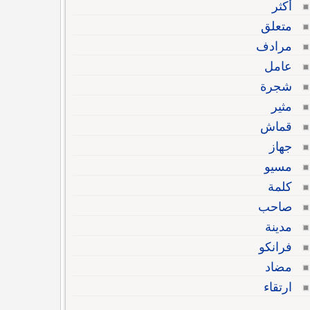
أكثر
متعلق
مرادف
عامل
شجرة
مثير
قماش
جهاز
مسيو
كلمة
صاحب
مدينة
فرانكو
مضاد
ارتقاء