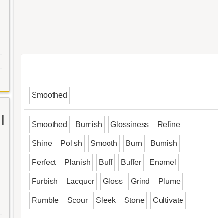
Smoothed
ا
Smoothed
Burnish
Glossiness
Refine
Shine
Polish
Smooth
Burn
Burnish
Perfect
Planish
Buff
Buffer
Enamel
Furbish
Lacquer
Gloss
Grind
Plume
Rumble
Scour
Sleek
Stone
Cultivate