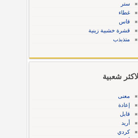
ستر
غطاء
قاس
قشرة خشبية زينية
متذبذب
لاكثر شعبية
معنى
إعادة
قابل
أريد
كردي