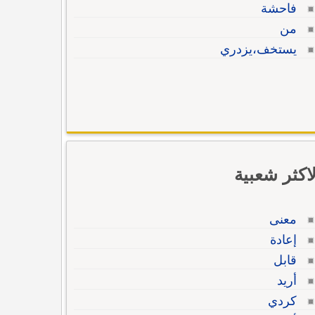
فاحشة
من
يستخف،يزدري
لاكثر شعبية
معنى
إعادة
قابل
أريد
كردي