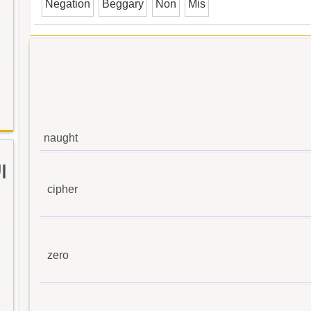
Negation
Beggary
Non
Mis
naught
ا
cipher
zero