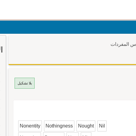
وس المفردات
ا
بلا تشكيل
Nonentity
Nothingness
Nought
Nil