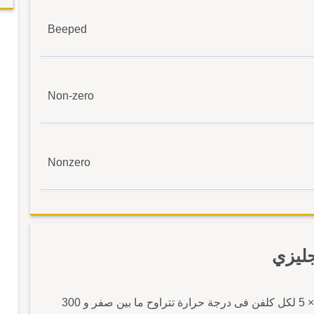
Beeped
Non-zero
Nonzero
ليزي
من زجاج آخر له معامل تمدد طولى لا يتجاوز10× 5 لكل كلفن فى درجة حرارة تتراوح ما بين صفر و 300