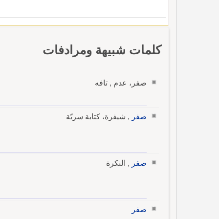
كلمات شبيهة ومرادفات
صفر، عدم , تافه
صفر
, شيفرة، كتابة سريّة
صفر
, النكرة
صفر