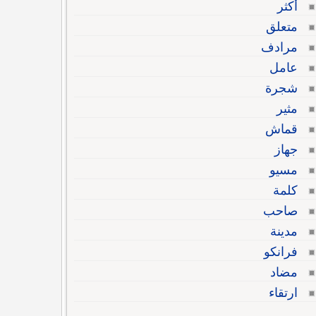
أكثر
متعلق
مرادف
عامل
شجرة
مثير
قماش
جهاز
مسيو
كلمة
صاحب
مدينة
فرانكو
مضاد
ارتقاء