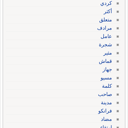
كردي
أكثر
متعلق
مرادف
عامل
شجرة
مثير
قماش
جهاز
مسيو
كلمة
صاحب
مدينة
فرانكو
مضاد
ارتقاء