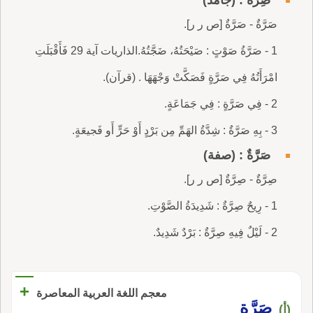
صَرَّةٌ - صَرَّةٌ [ص ر ر].
1 - صَرَّةُ صَوْتٍ : صَيْحَتُهُ، ضَجَّتُهُ.الذاريات آية 29 فَأَقْبَلَتِ
امْرَأَتُهُ فِي صَرَّةٍ فَصَكَّتْ وَجْهَهَا . (قرآن).
2 - فِي صَرَّةٍ : فِي جَمَاعَةٍ.
3 - بِهِ صَرَّةٌ : شِدَّةُ الهَمِّ مِن بَرْدٍ أَوْ حَرٍّ أَو فَجيعَةٍ.
صَرَّةٌ : (صفة)
صِرَّةٌ - صِرَّةٌ [ص ر ر].
1 - رِيحٌ صِرَّةٌ : شَدِيدَةُ الصَّوْتِ.
2 - لَيْلٌ فِيهِ صِرَّةٌ : بَرْدٌ شَدِيدٌ.
+
معجم اللغة العربية المعاصرة
صَرَّة
(أ)