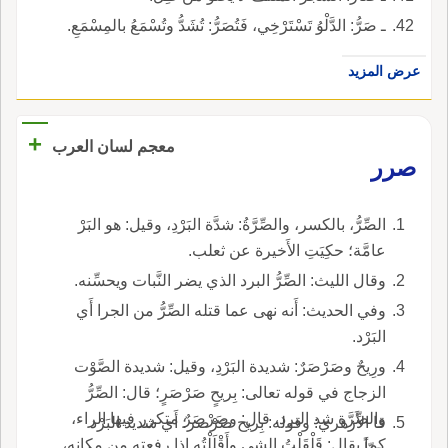
ـ صَرُّ: الدَّلْوُ تَسْتَرْخِي، فَتُصَرُّ: تُشَدُّ وتُسْمَعُ بالمِسْمَعِ.
عرض المزيد
+
معجم لسان العرب
صرر
الصِّرُّ، بالكسر، والصِّرَّةُ: شدَّة البَرْدِ، وقيل: هو البَرْ
عامَّة؛ حكِيَتِ الأَخيرة عن ثعلب.
وقال الليث: الصِّرُّ البرد الذي يضر النَّبات ويحسِّنه.
وفي الحديث: أَنه نهى عما قتله الصِّرُّ من الجرا أَي
البَرْد.
ورِيحٌ وصَرْصَرٌ: شديدة البَرْدِ، وقيل: شديدة الصَّوْت
الزجاج في قوله تعالى: بِريحٍ صَرْصَرٍ؛ قال: الصِّرُّ
والصِّرَّة شد البرد، قال: وصَرْصَرٌ متكرر فيها الراء،
قا الأَزهري: وقوله: بِريح صَرْصر؛ أَي شديد البَرْد
كما يقال: قَلْقَلْتُ الشي وأَقْلَلْتُه إِذا رفعته من مكانه،