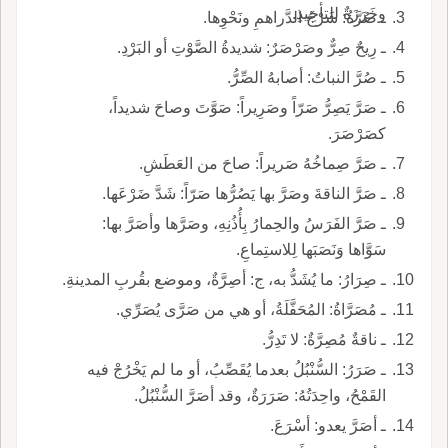
وخَرَزَةٌ للتأخِيذِ.
ـ صُرَّةُ: شَرْجُ الدَّراهمِ ونَحْوِها.
ـ رِيحٌ صِرٌّ وصَرْصَرٌ: شديدةُ الصَّوْتِ أو البَرْدِ.
ـ صُرَّ النباتُ: أصابهُ الصِّرُّ.
ـ صَرَّ يَصِرُّ صَرّاً وصَرِيراً: صَوَّتَ وصاحَ شديداً،
كصَرْصَرَ.
ـ صَرَّ صِماخُهُ صَريراً: صاحَ من العَطَشِ.
ـ صَرَّ الناقةَ وصَرَّ بها يَصُرُّها صَرّاً: شَدَّ ضَرْعَها.
ـ صَرَّ الفَرَسُ والحِمارُ بِأُذُنِهِ، وصَرَّها وأصَرَّ بها:
سَوَّاها وَنَصَبَها لِلاستِماعِ.
ـ صِرَارُ: ما يُشَدُّ به، ج: أصِرَّةٌ، وموضع بقُربِ المدينةِ.
ـ مُصَرَّاةُ: المُحَفَّلَةُ، أو هي من صَرَّى يُصَرِّي.
ـ ناقةٌ مُصِرَّةٌ: لا تَدِرُّ.
ـ صَرَرُ: السُّنْبُلُ بعدما يُقَصِّبُ، أو ما لم يَخْرُجْ فيه
القَمْحُ، واحِدَتُهُ: صَرَرَةٌ، وقد أصَرَّ السُّنْبُلُ.
ـ أصَرَّ يعدو: أسْرَعَ.