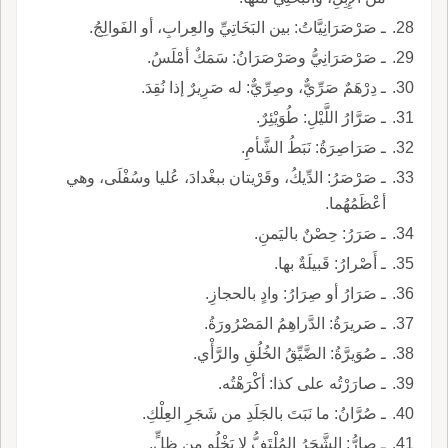
ـ صَرْصَرَانِيَّاتُ: بين البَخَاتِيِّ والعِرابِ، أو الفَوالِجُ.
ـ صَرْصَرَانِيُّ وصَرْصَرَانُ: سَمَكٌ أمْلَسُ.
ـ دِرْهَمٌ صَرِّيٌّ، وصِرِّيٌّ: له صَرِيرٌ إذا نُقِدَ.
ـ صَرَّارُ اللَّيْلِ: طُوَيْئِرٌ.
ـ صَرَاصِرَةُ: نَبَطُ الشَّأمِ.
ـ صَرْصَرُ: الدِّيكُ، وقَرْيتان ببغْدادَ، عُليا وسُفْلَى، وهي
أعْظَمُهُما.
ـ صَرَرُ: حِصْنٌ باليَمنِ.
ـ أَصْرارُ: قَبيلَةٌ بها.
ـ صَرَارُ أو صِرَارُ: وادٍ بالحجازِ.
ـ صَريرَةُ: الدَّراهِمُ المَصْرُورَةُ.
ـ صُوَيرَّةُ: الضَّيِّقُ الخُلُقِ والرَّأْي.
ـ صارَرْتُه على كذا: أكْرَهْتُه.
ـ صُرَّانُ: ما نَبَتَ بالجَلَدِ من شَجَرِ العِلْكِ.
ـ صارُّ: الشَّجَرُ المُلْتَفُّ لا يَخْلُو من ظِلٍّ.