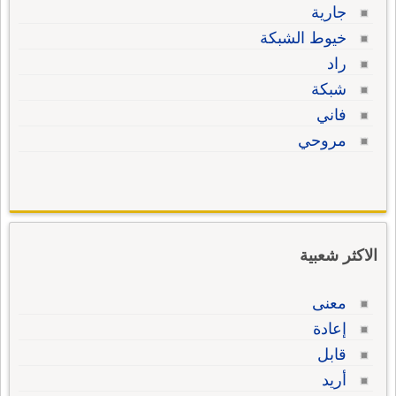
جارية
خيوط الشبكة
راد
شبكة
فاني
مروحي
الاكثر شعبية
معنى
إعادة
قابل
أريد