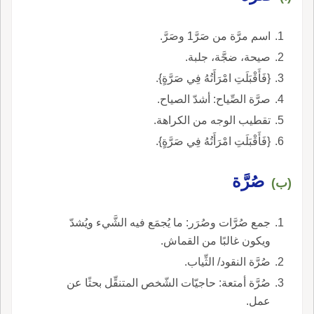
اسم مرَّة من صَرَّ1 وصَرَّ.
صيحة، ضجَّة، جلبة.
{فَأَقْبَلَتِ امْرَأَتُهُ فِي صَرَّةٍ}.
صرَّة الصِّياح: أشدّ الصياح.
تقطيب الوجه من الكراهة.
{فَأَقْبَلَتِ امْرَأَتُهُ فِي صَرَّةٍ}.
صُرَّة
(ب)
جمع صُرَّات وصُرَر: ما يُجمَع فيه الشَّيء ويُشدّ
ويكون غالبًا من القماش.
صُرَّة النقود/ الثِّياب.
صُرَّة أمتعة: حاجيّات الشّخص المتنقِّل بحثًا عن
عمل.