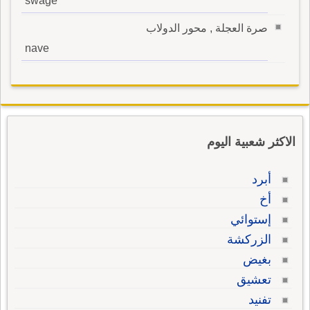
swage
صرة العجلة , محور الدولاب
nave
الاكثر شعبية اليوم
أبرد
أخ
إستوائي
الزركشة
بغيض
تعشيق
تفنيد