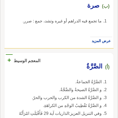
صرة
(ب)
ما تجمع فيه الدراهم أو غيره وتشد، جمع : صرر.
عرض المزيد
+
المعجم الوسيط
الصَّرَّةُ
(أ)
الصَّرَّةُ الجماعةُ.
و الصَّرَّةُ الصيحةُ والضَّجَّةُ.
و الصَّرَّةُ الشدة من الكرب والحرب والحرّ.
و الصَّرَّةُ تَقْطِيبُ الوجْهِ من الكراهَةِ.
وفي التنزيل العزيز:الذاريات آية 29 فَأَقْبَلَتِ امْرَأَتُهُ