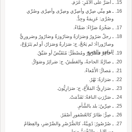
ـ أصَرَّ على الأَمْرِ: عَزَمَ.
ـ هو مِنِّي صِرِّي وأصِرِّي وصِرَّى وأصِرَّى وصُرِّي
وصُرَّى: عَزِيمَةٌ وجِدٌّ.
ـ صَخْرَةٌ صَرَّاءُ: صَمَّاءُ.
ـ رجلٌ صَرُورٌ وَصَرَارَةٌ وصَارُورَةٌ وصَارُورٌ وصَرورِيٌّ
وصارُوراءُ: لم يَحُجَّ، ج: صَرَارةٌ وَصَرَارٌ، أو لم يَتَزَوَّجْ،
للواحِدِ والجَمعِ.
ـ حافِرٌ مَصْرُورٌ ومُصْطَرٌّ: مُتَقَبِّضٌ أو ضَيِّقٌ.
ـ صارَّةُ: الحاجةُ، والعَطَشُ، ج: صَرائِرُ وصَوَارُّ.
ـ مَصارُّ: الأَمْعاءُ.
ـ صَرَارَةُ: نَهْرٌ.
ـ صَرَارِيُّ: المَلاَّحُ، ج: صَرَارِيُّونَ.
ـ صَرَّرَتِ الناقةُ: تَقَدَّمَتْ.
ـ صِرِّينُ: بلد بالشَّأمِ.
ـ صِرُّ: طائرٌ كالعُصْفورِ أصْفَرُ.
ـ صُرْصُورُ: دُوَيبَّةٌ، كالصُّرْصُرِ والصَّرْصَرِ، والعِظامُ
من الإِبِلِ، والبُخْتِيُّ منها.