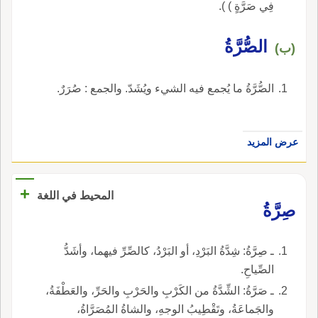
فِي صَرَّةٍ ) ).
الصُّرَّةُ
(ب)
الصُّرَّةُ ما يُجمع فيه الشيء ويُشَدّ. والجمع : صُرَرٌ.
عرض المزيد
+
المحيط في اللغة
صِرَّةُ
ـ صِرَّةُ: شِدَّةُ البَرْدِ، أو البَرْدُ، كالصِّرِّ فيهما، وأشَدُّ
الصِّياحِ.
ـ صَرَّةُ: الشِّدَّةُ من الكَرْبِ والحَرْبِ والحَرِّ، والعَطْفَةُ،
والجَماعَةُ، وتَقْطِيبُ الوجهِ، والشاةُ المُصَرَّاةُ،