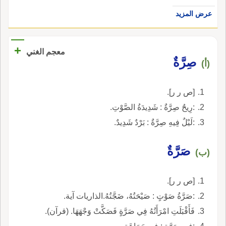
عرض المزيد
+
معجم الغني
صِرَّةٌ
(أ)
[ص ر ر].
:رِيحٌ صِرَّةٌ : شَدِيدَةُ الصَّوْتِ.
:لَيْلٌ فِيهِ صِرَّةٌ : بَرْدٌ شَدِيدٌ.
صَرَّةٌ
(ب)
[ص ر ر].
:صَرَّةُ صَوْتٍ : صَيْحَتُهُ، ضَجَّتُهُ.الذاريات آية.
فَأَقْبَلَتِ امْرَأَتُهُ فِي صَرَّةٍ فَصَكَّتْ وَجْهَهَا. (قرآن).