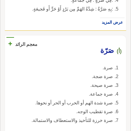
:فِي صَرَّةٍ : فِي جَمَاعَةٍ.
:بِهِ صَرَّةٌ : شِدَّةُ الهَمِّ مِن بَرْدٍ أَوْ حَرٍّ أَو فَجيعَةٍ.
عرض المزيد
+
معجم الرائد
صَرّة
(أ)
صرة.
صرة ضجة.
صرة صيحة.
صرة جماعة.
صرة شدة الهم أو الحرب أو الحر أو نحوها.
صرة تقطيب الوجه.
صرة خرزة للتأخيذ والاستعطاف والاستمالة.