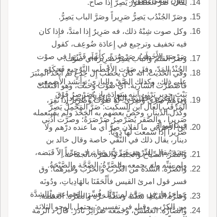
اللَّوْن سمِّي بصوْته.
يقال: صَرَّ العُصْفُور يَصِرُّ إِذا صاح.
وصَرّ الجُنْدُب يَصِرُّ صَرِيراً وصَرَّ الباب يَصِرُّ.
وكل صوت شِبْهُ ذلك، فه صَرِيرٌ إِذا امتدَّ، فإِذا كان
فيه تخفيف وترجِيع في إِعادَة ضُوعِف، كقول
صَرْصَرَ الأَخَطَبُ صَرْصَرَةً، كأَنهم قَدَّرُوا في صوْت
وصَرّ القلمُ والباب يَصِرُّ صَرِيراً أَي صوَّت.
الجُنْدُ المَدّ، وفي صَوْت الأَخْطَب التَّرْجِيع فَحكَوْه
وفي الحديث: أَنه كان يخطُب إِل حِذْعٍ ثم اتَّخَذ المِنْبَرَ
على ذلك، وكذلك الصَّقْ والبازي؛ وأَنشد الأَصمعي
فاضْطَرَّت السَّارِية؛ أَي صوَّت وحنَّت، وهو افْتَعَلَتْ
بَيْتَ جرير يَرْثِي ابنه سَوادَة بازٍ يُصَرْصِرُ فَوْقَ
من الصَّرِير، فقُلِبت التَّاء طاءً لأَج الصاد.
ودِرْهَمٌ صَرِّيٌّ وصِرِّيٌّ: له صوْت وصَرِيرٌ إِذا نُقِرَ،
المَرْقَبِ العال ابن السكِّيت: صَرَّ المَحْمِلُ يَصِرُّ
وكذل الدِّينار، وخصَّ بعضهم به الجَحْدَ ولم يستعمله
صَرِيراً ، والصَّقر يُصَرْصِرُ صَرْصَرَةً؛ وصرَّت أُذُنِي
فيما سواه.
ابن الأَعرابي ما لفلان صِرُّ أَي ما عنده درْهم ولا
صَريراً إذا سمعت لها دَوِيّاً.
دينار، يقال ذلك في النَّفْي خاصة وقال خالد بن
جَنبَة: يقال للدِّرْهم صَرِّيٌّ، وما ترك صَرِّياً إِلاّ قَبَضه،
والصَّرُّ: الصِّياح والجَلَبة والصَّرَّة: الجماعة.
ولم يثنِّه ولم يجمعه والصَّرِّةُ: الضَّجَّة والصَّيْحَةُ.
والصَّرَّة: الشِّدة من الكْرب والحرْب وغيرهما؛ وق
فسر قول امرئ القيس فأَلْحَقَنَا بالهَادِياتِ، ودُونَه
جَواحِرُها، في صَرَّةٍ لم تَزَيَّل فُسِّرَ بالجماعة وبالشدَّة
وصَرَّة القَيْظِ: شدَّته وشدَّةُ حَرِّه والصَّرَّة: العَطْفة.
من الكرْب، وقيل في تفسيره: يحتمل الوجو الثلاثة
والصَّارَّة: العَطَشُ، وجمعه صَرَائِرُ نادر؛ قال ذ الرمة