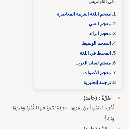
في القواميس
معجم اللغة العربية المعاصرة
معجم الغني
معجم الرائد
المعجم الوسيط
المحيط في اللغة
معجم لسان العرب
معجم الأصوات
ترجمة إنجليزية
صُرَّةٌ : (جامد)
أَخْرَجَتْ نُقُوداً مِنْ صُرَّتِهَا : خِرْقَةٌ تُجْمَعُ فِيهَا النُّقُودُ وَغَيْرُهَا
وَتُشَدُّ.
صِرَّةٌ : (جامد)