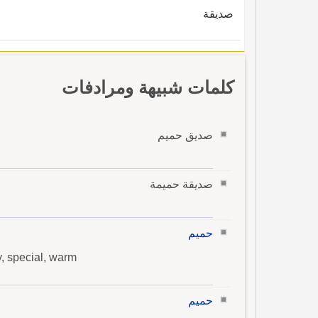
صديقة
كلمات شبيهة ومرادفات
صديق حميم
صديقة حميمة
حميم
y, special, warm
حميم