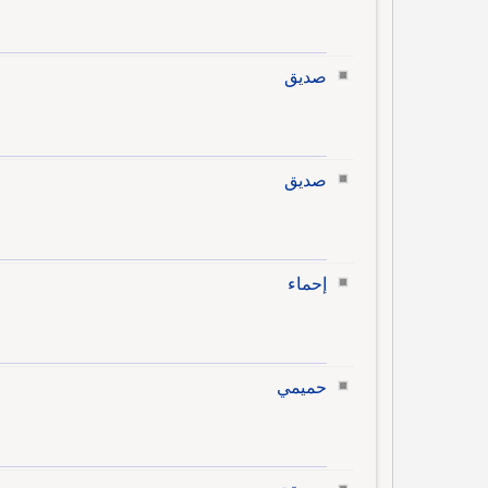
صديق
صديق
إحماء
حميمي