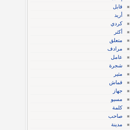
قابل
أريد
كردي
أكثر
متعلق
مرادف
عامل
شجرة
مثير
قماش
جهاز
مسيو
كلمة
صاحب
مدينة