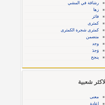
رشاقة في المشي
زها
فائز
كمثرى
كمثرى شجرة الكمثرى
متضمن
وجد
وَجدَ
ينجح
لاكثر شعبية
معنى
إعادة