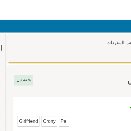
وس المفردات
ا
بلا تشكيل
Girlfriend
Crony
Pal