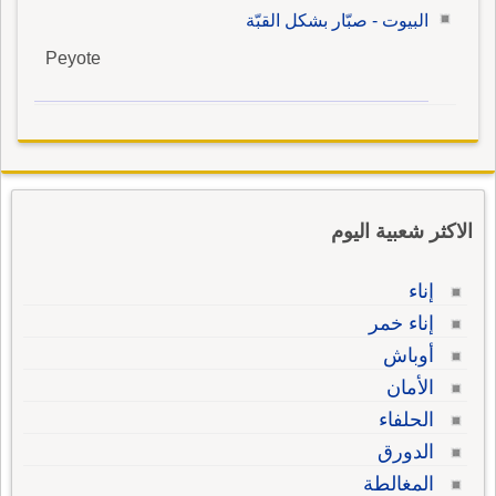
البيوت - صبّار بشكل القبّة
Peyote
الاكثر شعبية اليوم
إناء
إناء خمر
أوباش
الأمان
الحلفاء
الدورق
المغالطة