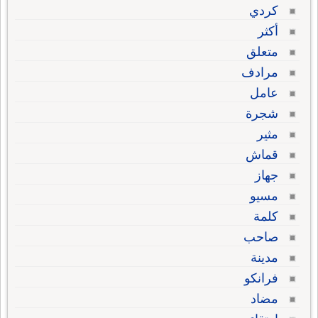
كردي
أكثر
متعلق
مرادف
عامل
شجرة
مثير
قماش
جهاز
مسيو
كلمة
صاحب
مدينة
فرانكو
مضاد