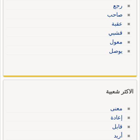
رجع
صاحب
عقبة
قشبي
معول
يوصل
الاكثر شعبية
معنى
إعادة
قابل
أريد