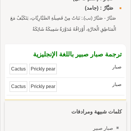
صَبَّارٌ : (جامد)
صَبَّارٌ - صَبَّارٌ (نب).: نَبَاتٌ مِنْ فَصِيلَةِ الصَّبَّارِيَّاتِ، يَتَكَيَّفُ مَعَ
الْمَنَاطِقِ الْحَارَّةِ، أَوْرَاقُهُ مُدَوَّرَةٌ سَمِيكَةٌ شَائِكَةٌ
ترجمة صبار صبير باللغة الإنجليزية
صبار
Cactus
Prickly pear
صبار
Cactus
Prickly pear
كلمات شبيهة ومرادفات
صبار صبير