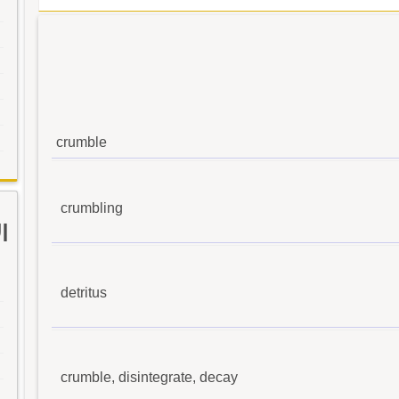
crumble
crumbling
ا
detritus
crumble, disintegrate, decay