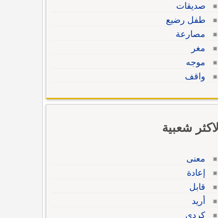
صديقات
طفل رضيع
مصارعة
مغر
موجه
واقف
لاكثر شعبية
معنى
إعادة
قابل
أريد
كردي