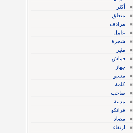
أكثر
متعلق
مرادف
عامل
شجرة
مثير
قماش
جهاز
مسيو
كلمة
صاحب
مدينة
فرانكو
مضاد
ارتقاء