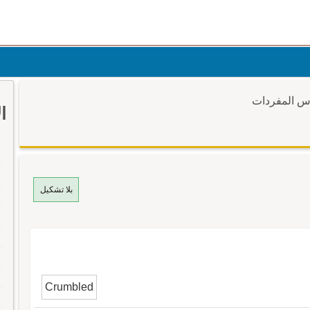
وس المفردات
ا
بلا تشكيل
Crumbled