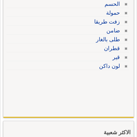
الحسم
حمولة
زفت طريقا
ضامن
طلى بالغار
قطران
قير
لون داكن
الاكثر شعبية