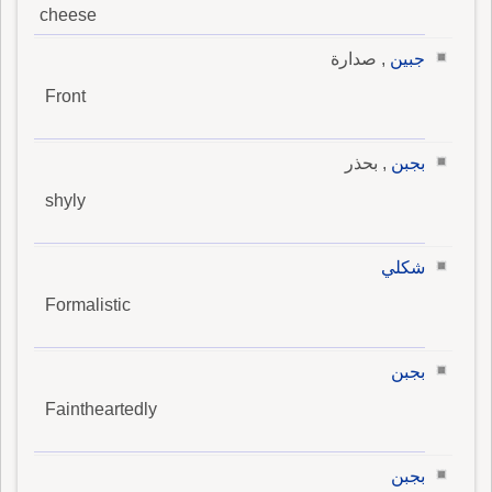
cheese
جبين
, صدارة
Front
بجبن
, بحذر
shyly
شكلي
Formalistic
بجبن
Faintheartedly
بجبن