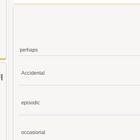
perhaps
Accidental
ا
episodic
occasional