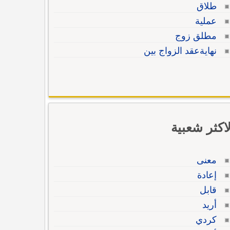
طلاق
عملية
مطلق زوج
نهايةعقد الزواج بين
لاكثر شعبية
معنى
إعادة
قابل
أريد
كردي