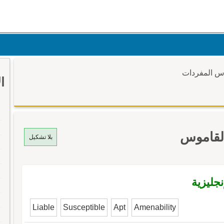
وس المفردات
ا
لقاموس
بلا تشكيل
جليزية
Liable
Susceptible
Apt
Amenability