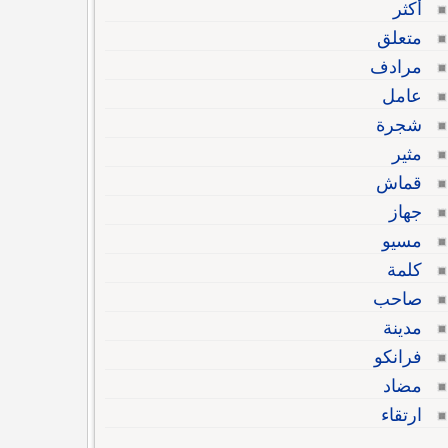
أكثر
متعلق
مرادف
عامل
شجرة
مثير
قماش
جهاز
مسيو
كلمة
صاحب
مدينة
فرانكو
مضاد
ارتقاء