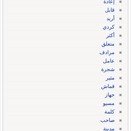
إعادة
قابل
أريد
كردي
أكثر
متعلق
مرادف
عامل
شجرة
مثير
قماش
جهاز
مسيو
كلمة
صاحب
مدينة