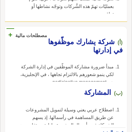
بعمليّات تهمّ هذه الشَّركات وتوجّه نشاطها أو
تراقبه.
+
مصطلحات مالية
شركة يشارك موظّفوها
(أ)
في إدارتها
مبدأ ضرورة مشاركة الموظّفين في إدارة الشركة
لكي ينمو شعورهم بالالتزام تجاهها ، في الإنجليزية،
هي participative management.
المشاركة
(ب)
اصطلاح عربي يعني وسيلة لتمويل المشروعات
عن طريق المساهمة في رأسمالها. إذ يسهم
الشركاء في رأسمال المشروع وإدارته ويتقاسمون
عرض المزيد