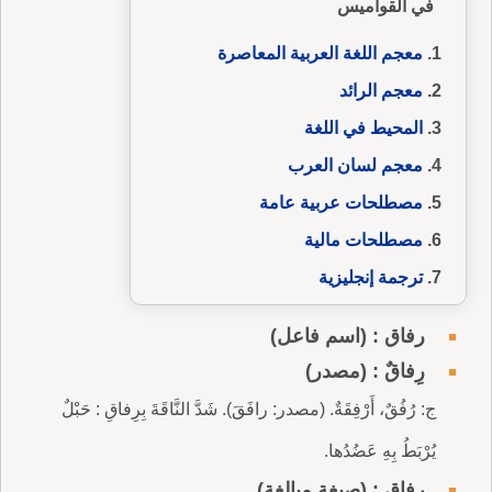
في القواميس
معجم اللغة العربية المعاصرة
معجم الرائد
المحيط في اللغة
معجم لسان العرب
مصطلحات عربية عامة
مصطلحات مالية
ترجمة إنجليزية
رفاق : (اسم فاعل)
رِفاقٌ : (مصدر)
ج: رُفُقٌ، أَرْفِقَةٌ. (مصدر: رافَقَ). شَدَّ النَّاقَةَ بِرِفاقِ : حَبْلٌ
يُرْبَطُ بِهِ عَضُدُها.
رفاق : (صيغة مبالغة)