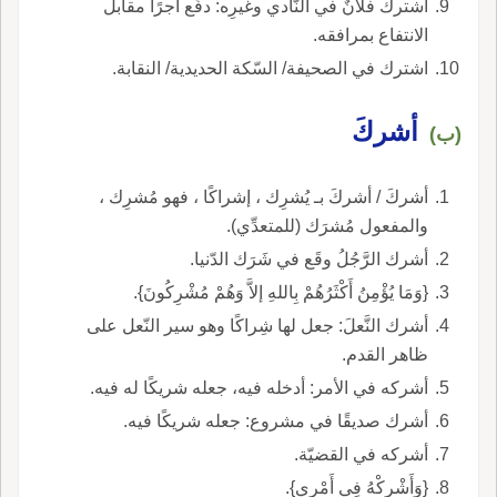
اشترك فلانٌ في النَّادي وغيرِه: دفَع أجرًا مقابل
الانتفاع بمرافقه.
اشترك في الصحيفة/ السّكة الحديدية/ النقابة.
أشركَ
(ب)
أشركَ / أشركَ بـ يُشرِك ، إشراكًا ، فهو مُشرِك ،
والمفعول مُشرَك (للمتعدِّي).
أشرك الرَّجُلُ وقَع في شَرَك الدّنيا.
{وَمَا يُؤْمِنُ أَكْثَرُهُمْ بِاللهِ إلاَّ وَهُمْ مُشْرِكُونَ}.
أشرك النَّعلَ: جعل لها شِراكًا وهو سير النّعل على
ظاهر القدم.
أشركه في الأمر: أدخله فيه، جعله شريكًا له فيه.
أشرك صديقًا في مشروع: جعله شريكًا فيه.
أشركه في القضيّة.
{وَأَشْرِكْهُ فِي أَمْرِي}.