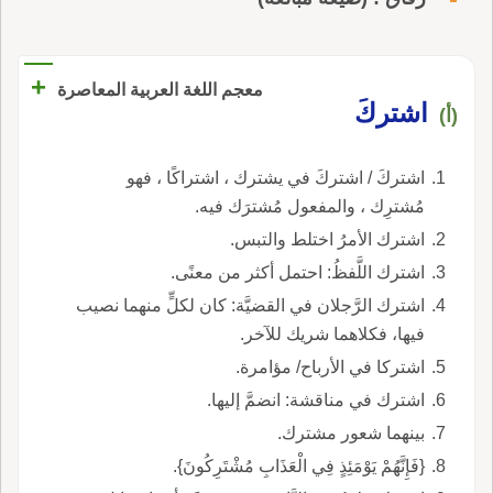
+
معجم اللغة العربية المعاصرة
اشتركَ
(أ)
اشتركَ / اشتركَ في يشترك ، اشتراكًا ، فهو
مُشترِك ، والمفعول مُشترَك فيه.
اشترك الأمرُ اختلط والتبس.
اشترك اللَّفظُ: احتمل أكثر من معنًى.
اشترك الرَّجلان في القضيَّة: كان لكلٍّ منهما نصيب
فيها، فكلاهما شريك للآخر.
اشتركا في الأرباح/ مؤامرة.
اشترك في مناقشة: انضمَّ إليها.
بينهما شعور مشترك.
{فَإِنَّهُمْ يَوْمَئِذٍ فِي الْعَذَابِ مُشْتَرِكُونَ}.