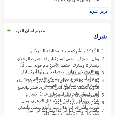
عرض المزيد
+
معجم لسان العرب
شرك
الشِّرْكَةُ والشَّرِكة سواء: مخالطة الشريكين.
يقال: اشترَكن بمعنى تَشارَكنا، وقد اشترك الرجلان
وتَشارَكا وشارَك أَحدُهما الآخر؛ فأَم قوله عَلى كُلِّ
نَهْدِ العَصْرَيَيْنِ مُقَلِّص وجَرْداءَ يَأْبى رَبُّها أَن يُشارَك
والشَّريكُ: المُشارِك.
فمعناه أَنه يغزو على فرسه ولا يدفعه إلى غيره،
والشِّرْكُ: كالشَّريك؛ قال المُسَيِّ أَو غيره شِرْكاً بماء
ويُشارَك يعني يشاركه ف الغنيمة.
الذَّوْبِ يَجْمَعه في طَوْد أَيْمَنَ،في قُرى قَسْر والجمع
أَشْراك وشُرَكاء؛ قال لبيد تَطيرُ عَدائدُ الأشراكِ
والمرأة شَريكة والنساء شَرائك.
شَفْعا ووِتْراً، والزَّعامَةُ للغُلام قال الأَزهري: يقال
وشارك فلاناً: صرت شريكه.
شَريك وأَشْراك كما يقال يتيم وأَيتام ونصي وأَنصار،
واشْتركنا وتَشاركنا في كذا وشَرِكْتُه في البي
وهو مثل شريف وأَشراف وشُرفاء.