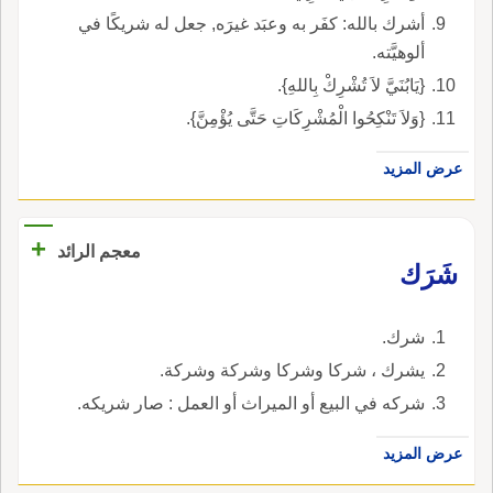
أشرك بالله: كفَر به وعبَد غيرَه, جعل له شريكًا في
ألوهيَّته.
{يَابُنَيَّ لاَ تُشْرِكْ بِاللهِ}.
{وَلاَ تَنْكِحُوا الْمُشْرِكَاتِ حَتَّى يُؤْمِنَّ}.
عرض المزيد
+
معجم الرائد
شَرَك
شرك.
يشرك ، شركا وشركا وشركة وشركة.
شركه في البيع أو الميراث أو العمل : صار شريكه.
عرض المزيد