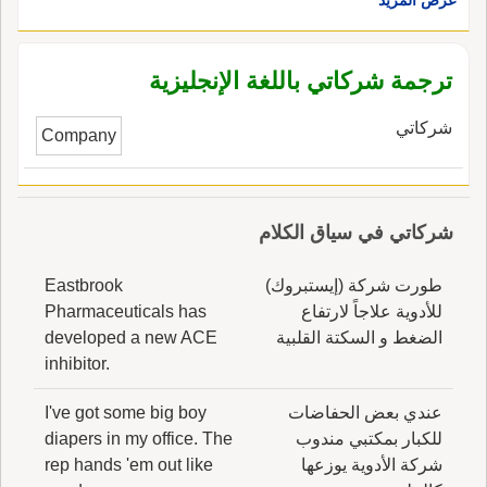
أرباحه وفقاً لما يتمّ الاتّفاق عليه بينما تقسم
الخسائر بحسب نسبة المساهمة في رأس المال. ،
في الإنجليزية، هي musharakah.
ترجمة شركاتي باللغة الإنجليزية
شركاتي
Company
شركاتي في سياق الكلام
طورت شركة (إيستبروك)
Eastbrook
للأدوية علاجاً لارتفاع
Pharmaceuticals has
الضغط و السكتة القلبية
developed a new ACE
inhibitor.
عندي بعض الحفاضات
I've got some big boy
للكبار بمكتبي مندوب
diapers in my office. The
شركة الأدوية يوزعها
rep hands 'em out like