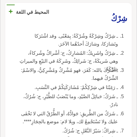
+
المحيط في اللغة
شِرْكُ
ـ شِرْكُ وشِرْكَةُ وشُرْكَةُ: بِمَعْنًى. وقد اشْتَرَكا
وتَشارَكا، وشارَكَ أحدُهُما الآخَرَ.
ـ شِرْكُ واشَرِيكُ: المُشارِكُ، ج: أشْراكٌ وشُركاءُ،
وهي شَريكَةٌ، ج: شَرائِكُ. وشَرِكَهُ في البَيْعِ والميراثِ
شِرْكَةً.
ـ أشْرَكَ بالله: كَفَرَ، فهو مُشْرِكٌ ومُشْرِكِيٌّ، والاسْمُ:
الشِّرْكُ فيهما.
ـ رَغِبْنَا في شِرْكِكُمْ: مُشَارَكَتِكُمْ في النَّسَبِ.
ـ شَرَكُ: حَبائِلُ الصَّيْدِ، وما يُنْصَبُ للطَّيْرِ، ج: شُرُكٌ،
نادرٌ.
ـ شَرَكُ من الطَّريقِ: جَوادُّهُ، أو الطُّرُقُ التي لا تَخْفَى
عليك ولا تَسْتَجْمِعُ لك، وبِلا لام: موضع بالحِجَازِ****.
ـ شِراكُ: سَيْرُ النَّعْلِ ج: شُرُكُ.