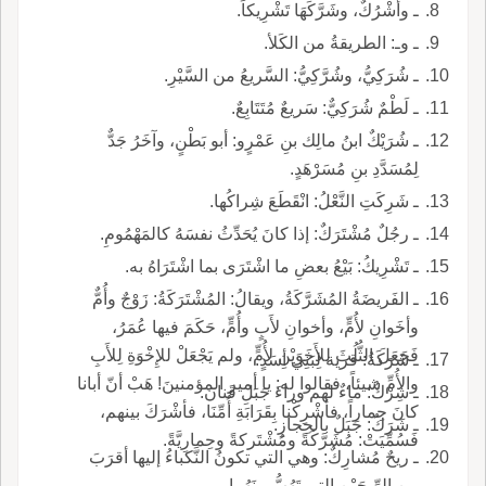
ـ وأشْرُكٌ، وشَرَّكَهَا تَشْرِيكاً.
ـ وـ: الطريقةُ من الكَلأ.
ـ شُرَكِيُّ، وشُرَّكِيُّ: السَّريعُ من السَّيْرِ.
ـ لَطْمٌ شُرَكِيٌّ: سَريعٌ مُتَتَابِعٌ.
ـ شُرَيْكٌ ابنُ مالِك بنِ عَمْرٍو: أبو بَطْنٍ، وآخَرُ جَدٌّ
لِمُسَدَّدِ بنِ مُسَرْهَدٍ.
ـ شَرِكَتِ النَّعْلُ: انْقَطَعَ شِراكُها.
ـ رجُلٌ مُشْتَرَكٌ: إذا كانَ يُحَدِّثُ نفسَهُ كالمَهْمُومِ.
ـ تَشْرِيكُ: بَيْعُ بعضِ ما اشْتَرَى بما اشْتَرَاهُ به.
ـ الفَريضَةُ المُشَرَّكَةُ، ويقالُ: المُشْتَرَكَةُ: زَوْجٌ وأُمٌّ
وأخَوانِ لأُمٍّ، وأخوانِ لأَبٍ وأُمٍّ، حَكَمَ فيها عُمَرُ،
فَجَعَلَ الثُّلُثَ للأَخَوَيْنِ لأُمٍّ، ولم يَجْعَلْ للإِخْوَةِ لِلأَبِ
ـ شَرَكَةُ: قرية لِبَنِي أسَدٍ.
والأُمِّ شيئاً، فقالوا له: يا أمير المؤمنينَ! هَبْ أنّ أبانا
ـ شِرْكٌ: ماءٌ لهم وراءَ جَبَلِ قَنانَ.
كانَ حِماراً، فأشْرِكْنا بِقَرَابَةِ أُمِّنَا، فأشْرَكَ بينهم،
ـ شَرَكُ: جَبَلٌ بالحِجازِ.
فَسُمِّيَتْ: مُشَرَّكَةً ومُشْتَركةً وحِمارِيَّةً.
ـ ريحٌ مُشارِكٌ: وهي التي تكونُ النَّكباءُ إليها أقرَبَ
من الرِّيحَيْنِ التي تَهُبُّ بينَهُما.