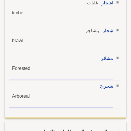
اشجار
, غابات
timber
شِجار
, يتشاجر
brawl
مشجّر
Forested
شجريّ
Arboreal