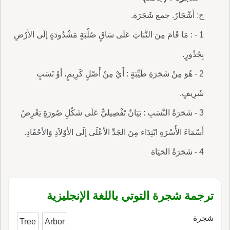
ج: أَشْجَارٌ. جمع شَجَرَة.
1 - : مَا قَامَ مِنَ النَّبَاتِ عَلَى سَاقٍ صُلْبَةٍ مَشْدُودَةٍ إلَى الأَرْضِ
بِجُذُورٍ.
2 - هُوَ مِنْ شَجَرَةِ طَيِّبَةٍ : أَيْ مِنْ أَصْلٍ كَرِيمٍ، أوْ نَسَبٍ
شَرِيفٍ.
3 - شَجَرَةُ النَّسَبِ : بَيَانٌ تَفْصِيليٌّ عَلَى شَكْلِ صُورَةٍ يَعْرِضُ
أَسْمَاءَ الأُسْرَةِ ابْتِدَاء مِنَ الجَدِّ الأعْلَى إلَى الأوْلاَدِ وَالأحْفَادِ.
4 - شَجَرَةُ الحَيَاة
ترجمة شجرة التوتي باللغة الإنجليزية
شجرة
Tree
Arbor