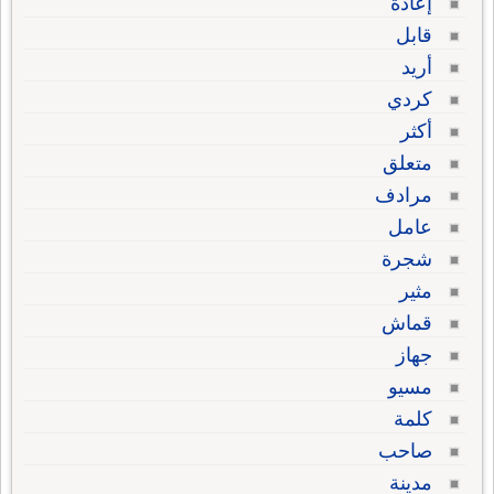
إعادة
قابل
أريد
كردي
أكثر
متعلق
مرادف
عامل
شجرة
مثير
قماش
جهاز
مسيو
كلمة
صاحب
مدينة