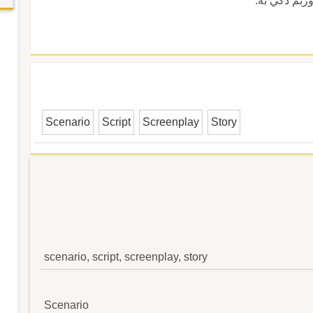
وربم ذُكِّي به.
Scenario
Script
Screenplay
Story
scenario, script, screenplay, story
Scenario