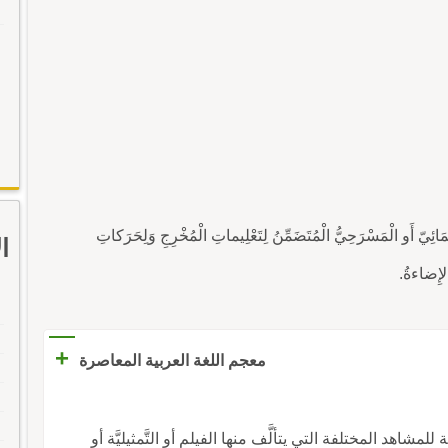
مَائِيّ أَو الْمَسْرَحِيُّ الْمُتَضَمِّنُ لِتَعْلِيماتِ الْمُخْرِجِ وَلِحَرَكاتِ
ا
والإِضاءةُ.
+
معجم اللغة العربية المعاصرة
شاهد المختلفة التي يتألَّف منها الفيلم أو التَّمثيليَّة أو