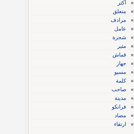
أكثر
متعلق
مرادف
عامل
شجرة
مثير
قماش
جهاز
مسيو
كلمة
صاحب
مدينة
فرانكو
مضاد
ارتقاء