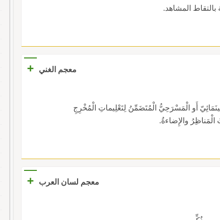
ة بالتقاط المشاهد.
+
معجم الغني
نَمَائِيّ أَو الْمَسْرَحِيُّ الْمُتَضَمِّنُ لِتَعْلِيماتِ الْمُخْرِجِ
ْثُ الْمَناظِرُ والإِضاءةُ.
+
معجم لسان العرب