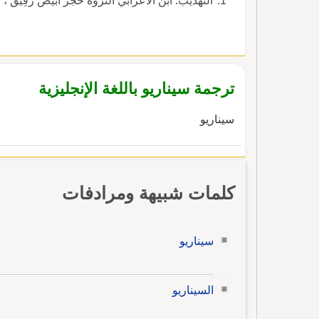
التهذيب: ابن الأَعرابي النَّرْوةُ حَجَر أَبْيضُ رقِيق ، 
ترجمة سيناريو باللغة الإنجليزية
سيناريو
كلمات شبيهة ومرادفات
سيناريو
السيناريو