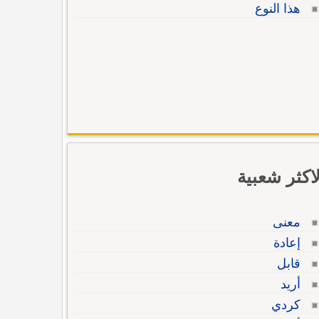
هذا النوع
لاكثر شعبية
معنى
إعادة
قابل
أريد
كردي