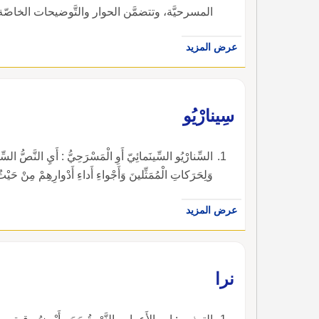
المسرحيَّة، وتتضمَّن الحوار والتَّوضيحات الخاصّ
عرض المزيد
سِينارْيُو
السِّنارْيُو السِّينَمائِيّ أَوِ الْمَسْرَحِيُّ : أَيِ النَّصُّ السِّي
وَلِحَرَكاتِ الْمُمَثِّلينَ وَأَجْواءِ أَداءِ أَدْوارِهِمْ مِنْ حَي
عرض المزيد
نرا