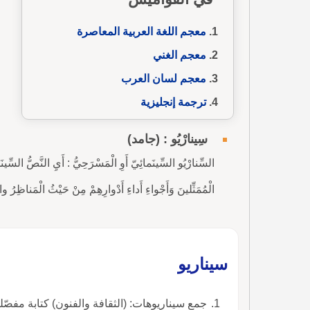
معجم اللغة العربية المعاصرة
معجم الغني
معجم لسان العرب
ترجمة إنجليزية
سِينارْيُو : (جامد)
السِّنارْيُو السِّينَمائِيّ أَوِ الْمَسْرَحِيُّ : أَيِ النَّصُّ السِّينَ
الْمُمَثِّلينَ وَأَجْواءِ أَداءِ أَدْوارِهِمْ مِنْ حَيْثُ الْمَناظِرُ 
سيناريو
جمع سيناريوهات: (الثقافة والفنون) كتابة مفصّلة للم