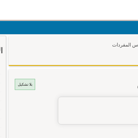
وس المفردات
ا
بلا تشكيل