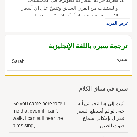
نظرية حركة أسعار تمّ تطويرها في الخميسنات
والستينات من القرن السابق وتنصّ على أن أسعار
الأسهم تتحرّك عشوائياً وأنه لا يمكن استخدام
عرض المزيد
الأسعار السابقة للتنبّؤ بارتفاعها أو هبوطها. تطوّرت
هذه النظرية وأصبحت ، في الإنجليزية، هي random
walk theory.
ترجمة سيره باللغة الإنجليزية
سيره
Sarah
سيره في سياق الكلام
أتيت إلى هنا لتخبرني أنه
So you came here to tell
حتى لو لم أستطع السير
me that even if I can't
فلازال بإمكاني سماع
walk, I can still hear the
صوت الطيور
birds sing,