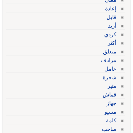
إعادة
قابل
أريد
كردي
أكثر
متعلق
مرادف
عامل
شجرة
مثير
قماش
جهاز
مسيو
كلمة
صاحب