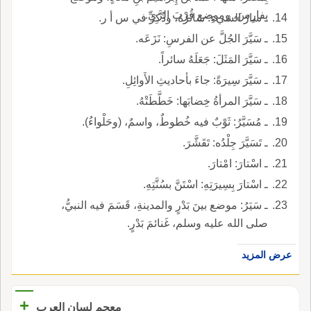
بفارِسَ، وموضع قُرْبَ الرَّيِّ.
ـ سارُ الشيءِ: سائرُهُ، وذُكِرَ في س أ ر.
ـ سَيَّرَ الجُلَّ عن الفرسِ: نَزَعَه.
ـ سَيَّرَ المَثَلَ: جَعَلَهُ سائراً.
ـ سَيَّرَ سِيرَةً: جاءَ بأحاديثِ الأَوائِلِ.
ـ سَيَّرَ المرأةُ خِضابَها: خَطَّطَتْهُ.
ـ مُسَيَّرُ: ثَوْبٌ فيه خُطوطٌ، واسمٌ، (وحَلْواءُ).
ـ تَسَيَّرَ جِلْدُه: تَقَشَّرَ.
ـ اسْتارَ: امْتارَ.
ـ اسْتارَ بِسِيرَتِهِ: اسْتَنَّ بسُنَّتِهِ.
ـ سَيَرُ: موضع بينَ بَدْرٍ والمدينةِ، قَسَمَ فيه النبيُّ،
صلى الله عليه وسلم، غَنائمَ بَدْرٍ.
عرض المزيد
+
معجم لسان العرب