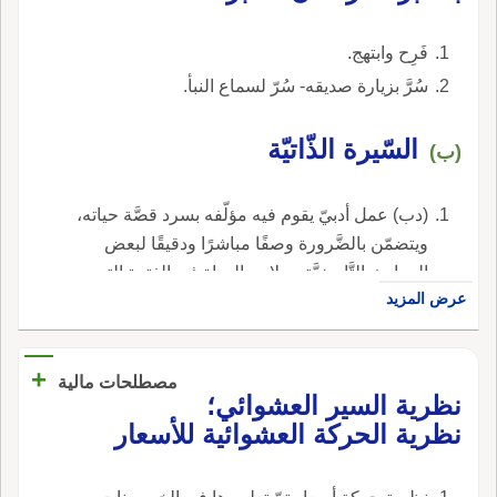
للصاغاني وغير كجبل، بالتحريك) وتشديد الياء
فَرِح وابتهج.
المكسورة كَثَيِّبٍ، بين بدر والمدينة قَسَمَ عنده
النبي، صلى الله عليه وسلم، غنائم بَدْرٍ وسَيَّارٌ: اسم
سُرَّ بزيارة صديقه- سُرّ لسماع النبأ.
رجل؛ وقول الشاعر وسَائِلَةٍ بِثَعْلَبَةَ العَلُوق وقد
عَلِقَتْ بِثَعْلَبَةَ بنِ سَيْرٍ أَراد: بثعلبة بن سَيَّارٍ فجعله
السّيرة الذّاتيّة
(ب)
سَيْراً للضرورة لأَنه لم يُمْكنه سيا لأَجل الوزن فقال
سَيْرٍ؛ قال ابن بري: البيت للمُفَضَّل النُّكْرِ يذكر أَنَّ
(دب) عمل أدبيّ يقوم فيه مؤلّفه بسرد قصَّة حياته،
ثعلبة بن سَيَّار كان في أَسرِه؛ وبعده يَظَلُّ يُساوِرُ
ويتضمّن بالضَّرورة وصفًا مباشرًا ودقيقًا لبعض
المَذْقاتِ فِينا يُقَادُ كأَنه جَمَلٌ زَنِيق المَذْقاتُ: جمع
الحوادث التَّاريخيَّة وملامح الحياة في الفترة التي
مَذْقَة، اللبن المخلوط بالماء.
عرض المزيد
عاش فيها صاحب السِّيرة.
+
مصطلحات مالية
نظرية السير العشوائي؛
نظرية الحركة العشوائية للأسعار