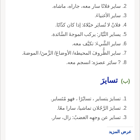
ساير فلانًا سار معه، جاراه، ماشاه.
ساير الأغنياءَ.
فلانٌ لا تُسايَر خيْلاهُ: إذا كان كذّابًا.
يساير التَّيّار: يركب الموجةَ السَّائدة.
ساير الشَّيءَ: تكيَّف معه.
ساير الظُّروفَ المحيطة/ الأوضاعَ/ الزَّمنَ/ الموضةَ.
? سايَر عصرَه: انسجم معه.
تسايرَ
(ب)
تسايرَ يتساير ، تسايُرًا ، فهو مُتَساير.
تسايرَ الرَّجُلان تماشيا، سارا معًا.
تساير عن وجهِه الغضبُ: زال، سار.
عرض المزيد