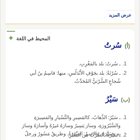
عرض المزيد
+
المحيط في اللغة
سُرتُ
(أ)
ـ سُرتُ: بلد بالمَغْرِبِ.
ـ سُرْتَةُ: بلد بجَوْفِ الأَنْدَلُسِ، منها: قاسِمُ بنُ أبي
شُجاعٍ السُّرْتيُّ المُحَدِّثُ.
سَيْرُ
(ب)
ـ سَيْرُ: الذَّهابُ، كالمَسِيرِ والتَّسْيارِ والمَسِيرَةِ
والسَّيْرُورَةِ، وسارَ يَسِيرُ وسارَهُ غيرُهُ وأسارَهُ وسارَ
به وسَيَّرَهُ، والاسمُ: السِّيرَةُ. وطريقٌ مَسُورٌ ورجلٌ
ـ سَيْرَةُ: الضَّرْبُ من السَّيْرِ.