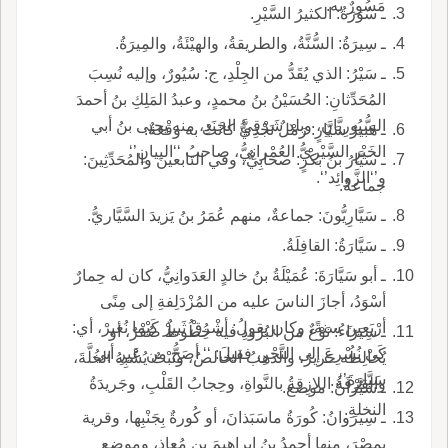
مَسُورٌ به.
ـ سُوَرَةُ: الكثيرُ السَّيْرِ.
ـ سِيرَةُ: السُّنَّةُ، والطريقةُ، والهيْئَةُ، والمِيرَةُ.
ـ سَيْرُ: الذي يُقَدُّ من الجِلْدِ، ج: سُيُورٌ، وإليه نُسِبَ
المُحَدِّثانِ: الحُسَيْنُ بنُ محمدٍ، وعبدُ المَلِكِ بنُ أحمدَ
السُّيُورِيَّانِ، وبلد شَرْقِيَّ الجَنَدِ، منه يحيى بنُ أبي
ـ هَبيرُ سَيَّارٍ: رَمْلٌ نَجْدِيُّ كانتْ به وقْعَةٌ.
الخَيْرِ السَّيْرِيُّ العُمْرانِيُّ، صاحبُ ‘‘البيانِ’‘
ـ سَيَّارُ بنُ بَكْرٍ: صحابِيٌّ، وفي التابعينَ والمُحَدِّثِينَ:
و’‘الزَّوائِد’‘.
جماعةٌ.
ـ سَيَّارِيُّونَ: جماعةٌ، منهم عُمَرُ بنُ يَزيدَ السَّيَّاريُّ.
ـ سَيَّارَةُ: القافِلَةُ.
ـ أبو سَيَّارَةَ: عُمَيْلَةُ بنُ خالدٍ العَدَوانِيُّ، كان له حِمارٌ
أسْوَدُ، أجازَ الناسَ عليه من المُزْدَلِفةِ إلى مِنًى
أرْبَعينَ سنةً، وكان يقولُ: أشْرِقْ ثَبيرْ كَيْما نُغيرْ، أي:
ـ سِيَرَاءُ: نَوْعٌ من البُرُودِ فيه خُطُوطٌ صُفْرٌ، أو
كَيْ نُسْرِعَ إلى النَّحْرِ، فقيلَ: ‘‘ أصَحُّ من عَيرِ أبي
يُخالِطُه حَريرٌ، والذهبُ الخالصُ، ونَبْتٌ يُشْبِهُ الخُلَّةَ،
سَيَّارَةَ’‘.
والقِرْفَةُ اللازِقةُ بالنَّواةِ، وحِجابُ القَلْبِ، وجَريدَةُ
ـ سَيِّرانُ: موضع.
النخلةِ.
ـ سِيرَوانُ: كُورَةُ ماسَبَذانَ، أو كُورةٌ بِجَنْبِها، وقرية
بِمصْرَ، منها أحمدُ بنُ إِبراهيمَ بنِ مُعاذٍ، وموضع