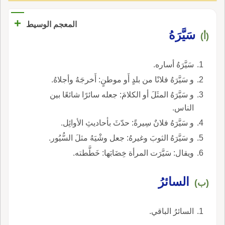
+
المعجم الوسيط
سَيَّرَهُ
(أ)
سَيَّرَهُ أساره.
و سَيَّرَهُ فلانًا من بلدٍ أَو موطنٍ: أَخرجَهُ وأجلاهُ.
و سَيَّرَهُ المثَلَ أو الكلامَ: جعله سائرًا شائعًا بين
الناس.
و سَيَّرَهُ فلانٌ سِيرةً: حدّثَ بأحاديثِ الأوائِل.
و سَيَّرَهُ الثوبَ وغيرهُ: جعل وشْيَهُ مثلَ السُّيُور.
ويقال: سَيَّرَت المرأة خِضَابَها: خَطَّطته.
السائرُ
(ب)
السائرُ الباقي.