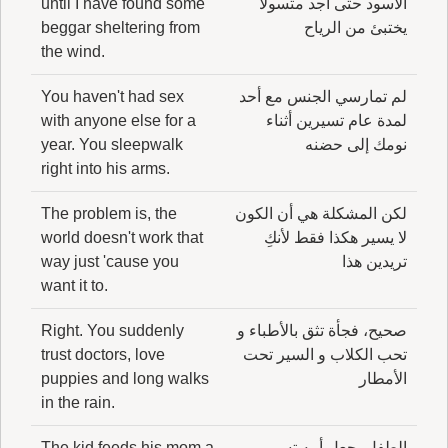
الأسود حتى أجد متسولاً
until I have found some
يختبئ من الرياح
beggar sheltering from
the wind.
لم تمارسي الجنس مع أحد
You haven't had sex
لمدة عام تسيرين أثناء
with anyone else for a
نومك إلى حضنه
year. You sleepwalk
right into his arms.
لكن المشكلة هي أن الكون
The problem is, the
لا يسير هكذا فقط لأنكِ
world doesn't work that
تريدين هذا
way just 'cause you
want it to.
صحيح، فجأة تثق بالأطباء و
Right. You suddenly
تحب الكلاب و السير تحت
trust doctors, love
الأمطار
puppies and long walks
in the rain.
الطفل يجعل أمه تسير
The kid feeds his mom a