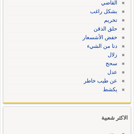
القاضي
بشكل راغب
تخريم
حلق الذقن
خفض الأشسعار
دنا من الشيء
زلال
سحج
عدل
عن طيب خاطر
يكشط
الاكثر شعبية
معنى