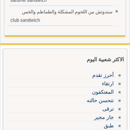
sardine sandwich
سندوتش من اللحوم المشكلة والطماطم والخس
club sandwich
الاكثر شعبية اليوم
أحرز تقدم
ارتقاء
المعتكفون
تتحسن حالته
ترقى
جار مجير
طبق