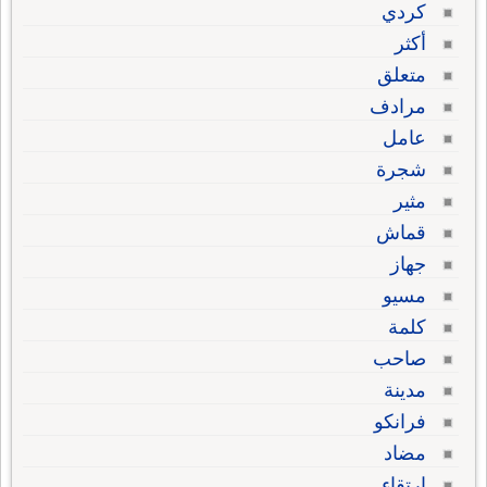
كردي
أكثر
متعلق
مرادف
عامل
شجرة
مثير
قماش
جهاز
مسيو
كلمة
صاحب
مدينة
فرانكو
مضاد
ارتقاء